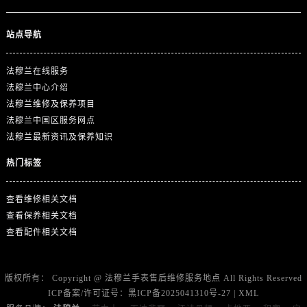
山东省淄博市张店区金晶大道法穆兰售后服务中心（需提前预约）
上海市黄浦区南京东路299号宏伊国际广场写字楼8层806室法穆兰售后服务中心（需提前预约）
站点导航
上海市徐汇区虹桥路3号港汇中心2座37层3705室法穆兰售后服务中心（需提前预约）
浙江省杭州市上城区钱江路1366号华润大厦A座5层503-5室法穆兰售后服务中心（需提前预约）
法穆兰在线服务
浙江省湖州市吴兴区劳动路法穆兰售后服务中心（需提前预约）
法穆兰中心介绍
浙江省嘉兴市南湖区广益路705号嘉兴世界贸易中心A座13层1304室法穆兰售后服务中心（需提前预约）
法穆兰维修及保养项目
浙江省金华市金东区东市南街777号金华万达广场4号楼22楼2209室法穆兰售后服务中心（需提前预约）
法穆兰中国区服务网点
法穆兰最新资讯及保养知识
浙江省丽水市莲都区解放街法穆兰售后服务中心（需提前预约）
浙江省宁波市江北区大闸南路500号来福士广场办公楼20层2009室法穆兰售后服务中心（需提前预约）
热门标签
浙江省衢州市柯城区上街法穆兰售后服务中心（需提前预约）
浙江省绍兴市越城区胜利东路379号世茂天际中心写字楼8层805室法穆兰售后服务中心（需提前预约）
查看维修相关文档
浙江省舟山市定海区解放东路法穆兰售后服务中心（需提前预约）
查看保养相关文档
查看配件相关文档
澳门特别行政区大堂区议事亭前地（新马路）法穆兰售后服务中心（需提前预约）
澳门特别行政区风顺堂区南湾大马路法穆兰售后服务中心（需提前预约）
澳门特别行政区花地玛堂区关闸广场法穆兰售后服务中心（需提前预约）
版权所有：
Copyright @
法穆兰手表售后维修服务地点
All Rights Reserved
澳门特别行政区花王堂区大三巴商圈法穆兰售后服务中心（需提前预约）
ICP备案/许可证号：
黑ICP备2025041310号-27
|
XML