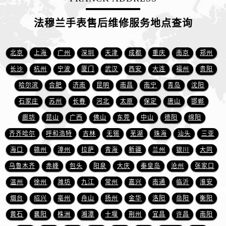
江苏省常州市新北区龙锦路1590号现代传媒中心5号楼10层1008室法穆兰售后服务中心（需提前预约）
江苏省淮安市清江浦区淮海北路法穆兰售后服务中心（需提前预约）
法穆兰手表售后维修服务地点查询
江苏省连云港市海州区通灌北路法穆兰售后服务中心（需提前预约）
江苏省南京市秦淮区中山南路1号南京中心22层22-C1-C3室法穆兰售后服务中心（需提前预约）
北京
上海
广州
深圳
天津
成都
重庆
南京
郑州
江苏省宿迁市宿城区西湖路法穆兰售后服务中心（需提前预约）
长沙
杭州
宁波
厦门
武汉
西安
大连
福州
贵阳
江苏省泰州市海陵区永定东路399号置地商务中心东塔（华润万象城）17层1706室法穆兰售后服务中心（需提前预约）
哈尔滨
合肥
济南
昆明
南昌
南宁
青岛
沈阳
江苏省徐州市鼓楼区淮海东路29号苏宁广场IFC国际金融中心35层3508室法穆兰售后服务中心（需提前预约）
石家庄
苏州
长春
河北
太原
保定
唐山
邯郸
江苏省盐城市盐都区世纪大道5号盐城金融城写字楼1号楼16层1604室法穆兰售后服务中心（需提前预约）
江苏省扬州市邗江区国展路29号星耀天地写字楼1号楼18层1803室法穆兰售后服务中心（需提前预约）
廊坊
昆山
广西
佛山
东莞
中山
德阳
绵阳
江苏省镇江市京口区中山东路法穆兰售后服务中心（需提前预约）
齐齐哈尔
呼和浩特
吉林
无锡
芜湖
珠海
汕头
三亚
江西省抚州市临川区赣东大道法穆兰售后服务中心（需提前预约）
海口
赣州
漳州
拉萨
青海
新疆
兰州
银川
大同
江西省赣州市章贡区文清路法穆兰售后服务中心（需提前预约）
乌鲁木齐
赤峰
包头
阳泉
大庆
秦皇岛
沧州
张家口
江西省吉安市吉州区井冈山大道法穆兰售后服务中心（需提前预约）
温州
徐州
潍坊
九江
常州
嘉兴
南通
临沂
淮安
江西省景德镇市珠山区珠山中路法穆兰售后服务中心（需提前预约）
烟台
绍兴
亳州
舟山
扬州
金华
洛阳
岳阳
衡阳
江西省九江市浔阳区浔阳路法穆兰售后服务中心（需提前预约）
黄石
襄阳
株洲
湘潭
十堰
荆州
宜昌
许昌
南阳
江西省南昌市红谷滩新区红谷中大道998号绿地双子塔（中央广场）A1座办公楼14层1407室法穆兰售后服务中心（需提前预约）