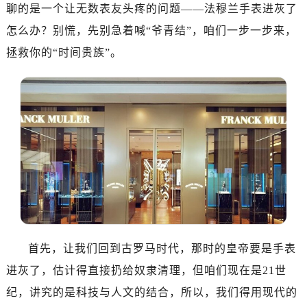
长沙市芙蓉区定王台街道建湘路393号世茂环球金融中心写字楼（芙蓉广场）10层13室（需提前预约）
聊的是一个让无数表友头疼的问题——法穆兰手表进灰了
郑州市二七区铭功路10号华润大厦写字楼29层2905室（需提前预约）
怎么办？别慌，先别急着喊“爷青结”，咱们一步一步来，
太原市迎泽区解放路15号亨得利名表服务中心（品牌授权店）3层整层（需提前预约）
拯救你的“时间贵族”。
沈阳市沈河区中街路137号亨得利名表服务中心（品牌授权店）1层整层（需提前预约）
沈阳市沈河区中街路83号亨得利名表服务中心（品牌授权店）1层整层（需提前预约）
乌鲁木齐市天山区红山路26号时代广场（CCMALL）C座17层17-B（需提前预约）
温州市鹿城区锦绣路1067号置信广场10层1015室（需提前预约）
哈尔滨市道里区友谊西路600号富力中心T2座写字楼29层03室（需提前预约）
大连市中山区人民路15号国际金融大厦7层G室（需提前预约）
佛山市禅城区季华五路57号万科金融中心C座12层1205室（需提前预约）
东莞市东城街道鸿福东路1号民盈国贸中心T1写字楼9层907室（需提前预约）
无锡市梁溪区人民中路139号恒隆广场写字楼1座11层1104室（需提前预约）
南通市崇川区工农路57号圆融广场写字楼16层1603室（需提前预约）
首先，让我们回到古罗马时代，那时的皇帝要是手表
苏州市苏州工业园区星港街199号苏州中心办公楼C座22层08室（需提前预约）
进灰了，估计得直接扔给奴隶清理，但咱们现在是21世
武汉市江汉区解放大道686号世界贸易大厦38层09室（需提前预约）
纪，讲究的是科技与人文的结合，所以，我们得用现代的
南宁市青秀区金湖路59号地王大厦12楼1224室（需提前预约）