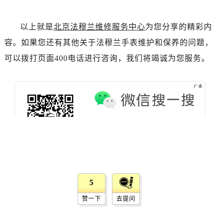
吉林省松原市宁江区五环大街法穆兰售后服务中心（需提前预约）
吉林省通化市东昌区环通乡江南大街法穆兰售后服务中心（需提前预约）
以上就是
北京法穆兰维修服务中心
为您分享的精彩内
吉林省延边市延吉市解放路法穆兰售后服务中心（需提前预约）
容。如果您还有其他关于法穆兰手表维护和保养的问题，
辽宁省鞍山市铁东区站前街法穆兰售后服务中心（需提前预约）
可以拨打页面400电话进行咨询，我们将竭诚为您服务。
辽宁省本溪市平山区胜利路法穆兰售后服务中心（需提前预约）
辽宁省朝阳市双塔区新华路法穆兰售后服务中心（需提前预约）
辽宁省丹东市振兴区七经街法穆兰售后服务中心（需提前预约）
辽宁省抚顺市新抚区东一路法穆兰售后服务中心（需提前预约）
辽宁省阜新市海州区解放大街法穆兰售后服务中心（需提前预约）
辽宁省葫芦岛市连山区中央路法穆兰售后服务中心（需提前预约）
辽宁省锦州市古塔区中央大街法穆兰售后服务中心（需提前预约）
辽宁省辽阳市白塔区新运大街法穆兰售后服务中心（需提前预约）
辽宁省盘锦市兴隆台区石油大街法穆兰售后服务中心（需提前预约）
5
辽宁省铁岭市银州区南马路法穆兰售后服务中心（需提前预约）
辽宁省营口市站前区市府路与渤海大街交叉口法穆兰售后服务中心（需提前预约）
赞一下
去提问
辽宁省沈阳市沈河区中街路137号亨得利名表维修授权店1楼法穆兰售后服务中心（需提前预约）