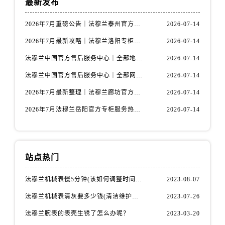
最新发布
山西省晋城市城区黄华街法穆兰售后服务中心（需提前预约）
山西省晋中市榆次区顺城街法穆兰售后服务中心（需提前预约）
2026年7月重磅公告｜法穆兰泰州官方专柜服务热线攻略，权威信息一表清
2026-07-14
山西省临汾市尧都区解放路法穆兰售后服务中心（需提前预约）
2026年7月最新攻略｜法穆兰洛阳专柜官方客服电话与门店信息一网打尽
2026-07-14
山西省吕梁市离石区永宁中路与建设街交叉口法穆兰售后服务中心（需提前预约）
法穆兰中国官方售后服务中心｜全部地址与售后服务电话权威信息通知（2026年7月最新）
2026-07-14
山西省朔州市朔城区怡西路与鄯阳西街交汇处法穆兰售后服务中心（需提前预约）
山西省忻州市忻府区和平东街与七一南路交叉口法穆兰售后服务中心（需提前预约）
法穆兰中国官方售后服务中心｜全部网点地址与热线权威信息通告（2026年7月最新）
2026-07-14
山西省阳泉市郊区平阳东街与新城大道交叉口法穆兰售后服务中心（需提前预约）
2026年7月最新整理｜法穆兰廊坊官方专柜名录及客户服务电话，一篇看懂！
2026-07-14
山西省运城市盐湖区河东街法穆兰售后服务中心（需提前预约）
2026年7月法穆兰岳阳官方专柜服务热线公告｜附客户服务联系最新指南
2026-07-14
山西省长治市潞州区英雄中路法穆兰售后服务中心（需提前预约）
山西省太原市迎泽区迎泽街道解放路15号亨得利名表维修授权店3楼法穆兰售后服务中心（需提前预约）
天津市和平区赤峰道136号天津国际金融中心26层2603室法穆兰售后服务中心（需提前预约）
站点热门
安徽省安庆市迎江区人民路法穆兰售后服务中心（需提前预约）
安徽省蚌埠市蚌山区淮河路法穆兰售后服务中心（需提前预约）
法穆兰机械表慢5分钟(该如何调整时间准确性)
2023-08-07
安徽省亳州市谯城区魏武大道法穆兰售后服务中心（需提前预约）
法穆兰机械表清灰要多少钱(清洁维护费用详解)
2023-07-26
安徽省池州市贵池区长江路法穆兰售后服务中心（需提前预约）
法穆兰腕表的表壳生锈了怎么办呢？
2023-03-20
安徽省滁州市琅琊区南谯北路法穆兰售后服务中心（需提前预约）