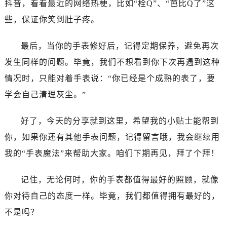
抖音，看看最近的网络热梗，比如“栓Q”、“芭比Q了”这
黑龙江省鹤岗市向阳区红军路法穆兰售后服务中心（需提前预约）
黑龙江省黑河市爱辉区中央街法穆兰售后服务中心（需提前预约）
些，保证你笑到肚子疼。
黑龙江省鸡西市鸡冠区红军路法穆兰售后服务中心（需提前预约）
最后，当你的手表修好后，记得定期保养，避免再次
黑龙江省佳木斯市向阳区长安路法穆兰售后服务中心（需提前预约）
黑龙江省牡丹江市东安区太平路法穆兰售后服务中心（需提前预约）
发生同样的问题。毕竟，我们不想看到你下次再遇到这种
黑龙江省七台河市桃山区大同街法穆兰售后服务中心（需提前预约）
情况时，只能对着手表说：“你已经是个成熟的表了，要
黑龙江省齐齐哈尔市龙沙区龙华路法穆兰售后服务中心（需提前预约）
学会自己清理灰尘。”
黑龙江省双鸭山市尖山区新兴大街法穆兰售后服务中心（需提前预约）
黑龙江省绥化市北林区新华街与康庄路交叉口法穆兰售后服务中心（需提前预约）
好了，今天的分享就到这里，希望我的小贴士能帮到
黑龙江省伊春市伊美区通河路法穆兰售后服务中心（需提前预约）
你，如果你还有其他手表问题，记得留言哦，我会继续用
吉林省白城市洮北区明仁南街法穆兰售后服务中心（需提前预约）
我的“手表魔法”来帮助大家。咱们下期再见，拜了个拜！
吉林省白山市浑江区浑江大街法穆兰售后服务中心（需提前预约）
吉林省吉林市船营区河南街法穆兰售后服务中心（需提前预约）
记住，无论何时，你的手表都值得最好的照顾，就像
吉林省辽源市龙山区人民大街法穆兰售后服务中心（需提前预约）
你对待自己的态度一样。毕竟，我们都值得拥有最好的，
吉林省梅河口市新华街道梅河大街法穆兰售后服务中心（需提前预约）
不是吗？
吉林省四平市铁东区紫气大路与南九经街交汇处法穆兰售后服务中心（需提前预约）