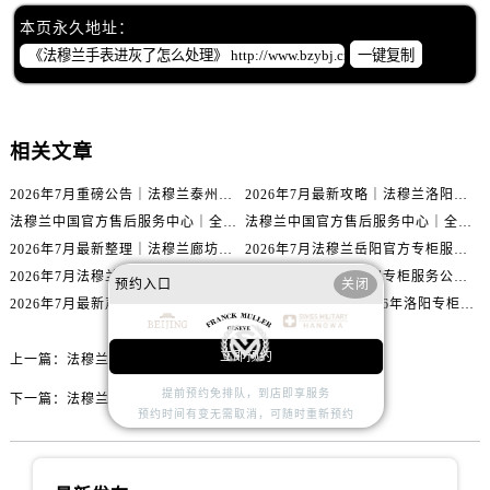
辽宁省沈阳市沈河区中街路83号亨得利名表维修授权店1楼法穆兰售后服务中心（需提前预约）
本页永久地址：
北京市朝阳区建国门外大街甲6号华熙国际中心D座11层1102室法穆兰售后服务中心（需提前预约）
一键复制
北京市东城区东长安街1号王府井东方广场W3座6层602室法穆兰售后服务中心（需提前预约）
河北省保定市竞秀区朝阳北大街北国先天下法穆兰售后服务中心（需提前预约）
内蒙古自治区阿拉善盟市左旗土尔扈特大街法穆兰售后服务中心（需提前预约）
相关文章
内蒙古自治区巴彦淖尔市临河区新华街法穆兰售后服务中心（需提前预约）
内蒙古自治区包头市青山区幸福路甲3号王府井百货名表维修法穆兰售后服务中心（需提前预约）
2026年7月重磅公告｜法穆兰泰州官方专柜服务热线攻略，权威信息一表清
2026年7月最新攻略｜法穆兰洛阳专柜官方客服电话与门店信息一网打尽
法穆兰中国官方售后服务中心｜全部地址与售后服务电话权威信息通知（2026年7月最新）
法穆兰中国官方售后服务中心｜全部网点地址与热线权威信息通告（2026年7月最新）
内蒙古自治区赤峰市红山区哈达街法穆兰售后服务中心（需提前预约）
2026年7月最新整理｜法穆兰廊坊官方专柜名录及客户服务电话，一篇看懂！
2026年7月法穆兰岳阳官方专柜服务热线公告｜附客户服务联系最新指南
内蒙古自治区鄂尔多斯市东胜区伊金霍洛街法穆兰售后服务中心（需提前预约）
2026年7月法穆兰中国专柜公告｜官方客服电话与专柜索引同步
2026年7月法穆兰福州专柜服务公告｜官方客服电话与门店信息同步核验
内蒙古自治区呼伦贝尔市海拉尔区中央街法穆兰售后服务中心（需提前预约）
预约入口
关闭
2026年7月最新声明｜法穆兰平顶山官方专柜服务热线更新，客户服务指南
官方通告｜法穆兰2026年洛阳专柜客户服务热线升级，7月最新信息已发布
内蒙古自治区通辽市科尔沁区明仁大街法穆兰售后服务中心（需提前预约）
内蒙古自治区乌海市海勃湾区人民南路法穆兰售后服务中心（需提前预约）
立即预约
上一篇：
法穆兰手表进灰了是啥原因
内蒙古自治区乌兰察布市集宁区恩和大街法穆兰售后服务中心（需提前预约）
提前预约免排队，到店即享服务
下一篇：
法穆兰手表表盘有划痕怎么解决
内蒙古自治区锡林郭勒盟市锡林浩特市光明街与额尔敦路交叉口法穆兰售后服务中心（需提前预约）
预约时间有变无需取消，可随时重新预约
内蒙古自治区兴安盟市乌兰浩特市兴安大街法穆兰售后服务中心（需提前预约）
山西省大同市平城区迎宾街法穆兰售后服务中心（需提前预约）