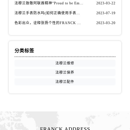
安徽省阜阳市颍州区颍州北路法穆兰售后服务中心（需提前预约）
法穆兰致敬阿联酋精神“Proud to be Emirati”系列限量腕表
2023-03-22
安徽省淮北市相山区淮海路法穆兰售后服务中心（需提前预约）
法穆兰手表防水吗(如何正确使用手表防水功能)
2023-07-19
安徽省淮南市田家庵区国庆中路法穆兰售后服务中心（需提前预约）
色彩出众，诠释张扬个性的FRANCK MULLER法穆兰Vanguard Aqua Bleu系列腕表
2023-03-20
安徽省黄山市屯溪区黄山西路法穆兰售后服务中心（需提前预约）
安徽省六安市金安区解放中路法穆兰售后服务中心（需提前预约）
安徽省马鞍山市雨山区湖南西路法穆兰售后服务中心（需提前预约）
分类标签
安徽省宿州市埇桥区人民中路法穆兰售后服务中心（需提前预约）
安徽省铜陵市铜官区石城大道法穆兰售后服务中心（需提前预约）
法穆兰维修
安徽省芜湖市镜湖区中山路步行街法穆兰售后服务中心（需提前预约）
法穆兰保养
安徽省宣城市宣州区叠嶂西路法穆兰售后服务中心（需提前预约）
法穆兰配件
福建省龙岩市新罗区九一南路法穆兰售后服务中心（需提前预约）
福建省南平市建阳区人民西路法穆兰售后服务中心（需提前预约）
福建省宁德市蕉城区天湖东路法穆兰售后服务中心（需提前预约）
福建省莆田市城厢区霞林街道荔华东大道法穆兰售后服务中心（需提前预约）
福建省三明市三元区东乾二路法穆兰售后服务中心（需提前预约）
福建省漳州市龙文区步港路法穆兰售后服务中心（需提前预约）
FRANCK ADDRESS