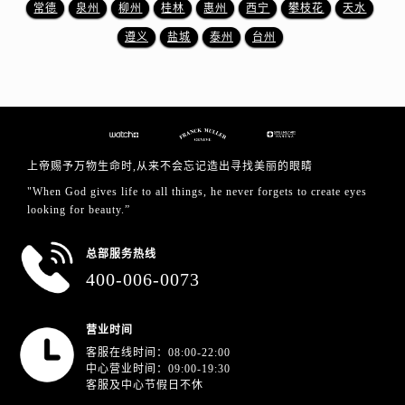
江西省萍乡市安源区萍安北大道与康庄路交叉口法穆兰售后服务中心（需提前预约）
常德
泉州
柳州
桂林
惠州
西宁
攀枝花
天水
江西省上饶市信州区滨江西路法穆兰售后服务中心（需提前预约）
遵义
盐城
泰州
台州
江西省新余市渝水区北湖西路法穆兰售后服务中心（需提前预约）
江西省宜春市袁州区中山中路法穆兰售后服务中心（需提前预约）
江西省鹰潭市月湖区胜利东路法穆兰售后服务中心（需提前预约）
山东省德州市德城区东风中路法穆兰售后服务中心（需提前预约）
山东省东营市东营区济南路法穆兰售后服务中心（需提前预约）
上帝赐予万物生命时,从来不会忘记造出寻找美丽的眼睛
山东省济南市历下区经十路11111号华润中心写字楼（万象城）15层1508室法穆兰售后服务中心（需提前预约）
"When God gives life to all things, he never forgets to create eyes
山东省济宁市任城区太白楼路法穆兰售后服务中心（需提前预约）
looking for beauty.”
山东省莱芜市文化南路8号银座商城名表维修一楼名表维修法穆兰售后服务中心（需提前预约）
总部服务热线
山东省临沂市兰山区解放路法穆兰售后服务中心（需提前预约）
400-006-0073
山东省日照市东港区烟台路法穆兰售后服务中心（需提前预约）
山东省泰安市泰山区财源街道泰山大街法穆兰售后服务中心（需提前预约）
营业时间
山东省威海市环翠区新威海路89号振华商厦一楼名表维修法穆兰售后服务中心（需提前预约）
客服在线时间：08:00-22:00
山东省潍坊市奎文区东风东街法穆兰售后服务中心（需提前预约）
中心营业时间：09:00-19:30
客服及中心节假日不休
山东省枣庄市滕州市北辛路与善国路交叉口法穆兰售后服务中心（需提前预约）