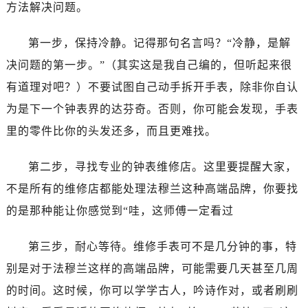
合肥市蜀山区潜山路111号万象城华润大厦B座12楼03室（需提前预约）
方法解决问题。
泉州市丰泽区宝洲路729号浦西万达中心写字楼A座7楼709室（需提前预约）
第一步，保持冷静。记得那句名言吗？“冷静，是解
青岛市南区山东路6号华润大厦B座22层04室（需提前预约）
烟台市芝罘区胜利路139号万达金融中心A座907室（需提前预约）
决问题的第一步。”（其实这是我自己编的，但听起来很
长春市朝阳区西安大路727号中银大厦A座(旺进大厦)18层09室（需提前预约）
有道理对吧？）不要试图自己动手拆开手表，除非你自认
贵阳市南明区都司高架桥路33号亨特国际金融中心14楼14D（需提前预约）
为是下一个钟表界的达芬奇。否则，你可能会发现，手表
昆明市盘龙区北京路928号同德昆明广场写字楼10层06室（需提前预约）
里的零件比你的头发还多，而且更难找。
石家庄市长安区中山东路39号勒泰中心写字楼B座13层07室（需提前预约）
西安市碑林区南关正街88号华侨城长安国际中心E座6楼10室（需提前预约）
第二步，寻找专业的钟表维修店。这里要提醒大家，
海口市龙华区金贸东路5号海口华润大厦B座17层1707室（需提前预约）
不是所有的维修店都能处理法穆兰这种高端品牌，你要找
唐山市路南区新华东道100号万达广场写字楼A座10层1002室（需提前预约）
的是那种能让你感觉到“哇，这师傅一定看过
台州市椒江区东海大道1800号腾达中心东1幢20楼2002室（需提前预约）
内蒙古自治区呼和浩特市玉泉区大学西街70号华润万象城写字楼（鄂尔多斯大厦）23层2326室（需提前预约）
第三步，耐心等待。维修手表可不是几分钟的事，特
甘肃省兰州市七里河区西津西路16号兰州中心写字楼21层2102室（需提前预约）
别是对于法穆兰这样的高端品牌，可能需要几天甚至几周
重庆市解放碑渝中区民权路28号英利国际金融中心写字楼20层01室（需提前预约）
的时间。这时候，你可以学学古人，吟诗作对，或者刷刷
黑龙江省大庆市萨尔图区会战大街法穆兰售后服务中心（需提前预约）