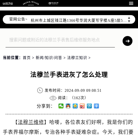
泰州市海陵区永定东路399号置地商务中心东塔写字楼（华润万象城）17层1706室（需提前预约）

宁波市江北区大闸南路500号来福士广场办公楼20层2009室（需提前预约）
▲
官网公告>
杭州市上城区钱江路1366号华润大厦写字楼A座5层503-5室（需提前预约）
▼
金华市金东区东市南街777号金华万达广场写字楼4号楼22层2209室（需提前预约）
绍兴市越城区胜利东路379号世茂天际中心写字楼8层805室（需提前预约）
嘉兴市南湖区广益路705号嘉兴世界贸易中心写字楼A座13层1304室（需提前预约）
南昌市红谷滩新区红谷中大道998号绿地双子塔（中央广场）A1座办公楼14层07室（需提前预约）
当前位置：
首页
>
新闻/知识/问答
>
法穆兰知识
>
济南市历下区经十路11111号华润中心写字楼（万象城）15层1508室（需提前预约）
广州市天河区天河路230号万菱汇国际中心写字楼A塔7层704室（需提前预约）
法穆兰手表进灰了怎么处理
广州市越秀区环市东路371-375号世界贸易中心大厦南塔写字楼15层07室（需提前预约）
深圳市罗湖区深南东路5001号华润大厦写字楼17层1701室（需提前预约）
发布时间：2024-09-09 09:08:51
惠州市惠城区江北文昌一路7号华贸大厦写字楼1座30层05室（需提前预约）
阅读：（
162次）
厦门市思明区湖滨东路95号华润大厦写字楼B座11层1104室（需提前预约）
分享到：
福州市鼓楼区五四路128-1号恒力城写字楼15层03室（需提前预约）
【
法穆兰维修
】哈喽，各位表友们好啊，我是你们的
成都市锦江区人民东路6号SAC东原中心写字楼24层2406B室（需提前预约）
手表界福尔摩斯，专治各种手表疑难杂症。今天，我们要
重庆市江北区观音桥步行街2号融恒时代广场写字楼9层902室（需提前预约）