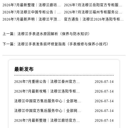
山西省临汾市尧都区解放路法穆兰售后服务中心（需提前预约）
2026年7月最新整理｜法穆兰廊坊官方专柜名录及客户服务电话，一篇看懂！
2026年7月法穆兰岳阳官方专柜服务热线公告｜附客户服务联系最新指南
山西省吕梁市离石区永宁中路与建设街交叉口法穆兰售后服务中心（需提前预约）
2026年7月法穆兰中国专柜公告｜官方客服电话与专柜索引同步
2026年7月法穆兰福州专柜服务公告｜官方客服电话与门店信息同步核验
山西省朔州市朔城区怡西路与鄯阳西街交汇处法穆兰售后服务中心（需提前预约）
2026年7月最新声明｜法穆兰平顶山官方专柜服务热线更新，客户服务指南
官方通告｜法穆兰2026年洛阳专柜客户服务热线升级，7月最新信息已发布
山西省忻州市忻府区和平东街与七一南路交叉口法穆兰售后服务中心（需提前预约）
山西省阳泉市郊区平阳东街与新城大道交叉口法穆兰售后服务中心（需提前预约）
上一篇：
法穆兰手表进水原因解析（保养与防水知识）
山西省运城市盐湖区河东街法穆兰售后服务中心（需提前预约）
下一篇：
法穆兰手表发条损坏修复指南（手表维修与保养小技巧）
山西省长治市潞州区英雄中路法穆兰售后服务中心（需提前预约）
山西省太原市迎泽区迎泽街道解放路15号亨得利名表维修授权店3楼法穆兰售后服务中心（需提前预约）
天津市和平区赤峰道136号天津国际金融中心26层2603室法穆兰售后服务中心（需提前预约）
最新发布
安徽省安庆市迎江区人民路法穆兰售后服务中心（需提前预约）
2026年7月重磅公告｜法穆兰泰州官方专柜服务热线攻略，权威信息一表清
2026-07-14
安徽省蚌埠市蚌山区淮河路法穆兰售后服务中心（需提前预约）
安徽省亳州市谯城区魏武大道法穆兰售后服务中心（需提前预约）
2026年7月最新攻略｜法穆兰洛阳专柜官方客服电话与门店信息一网打尽
2026-07-14
安徽省池州市贵池区长江路法穆兰售后服务中心（需提前预约）
法穆兰中国官方售后服务中心｜全部地址与售后服务电话权威信息通知（2026年7月最新）
2026-07-14
安徽省滁州市琅琊区南谯北路法穆兰售后服务中心（需提前预约）
法穆兰中国官方售后服务中心｜全部网点地址与热线权威信息通告（2026年7月最新）
2026-07-14
安徽省阜阳市颍州区颍州北路法穆兰售后服务中心（需提前预约）
2026年7月最新整理｜法穆兰廊坊官方专柜名录及客户服务电话，一篇看懂！
2026-07-14
安徽省淮北市相山区淮海路法穆兰售后服务中心（需提前预约）