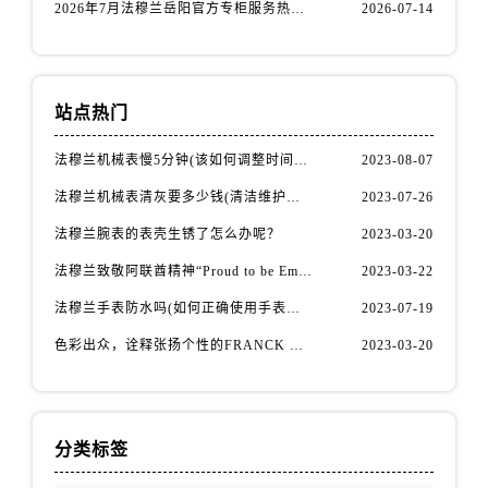
安徽省淮南市田家庵区国庆中路法穆兰售后服务中心（需提前预约）
2026年7月法穆兰岳阳官方专柜服务热线公告｜附客户服务联系最新指南
2026-07-14
安徽省黄山市屯溪区黄山西路法穆兰售后服务中心（需提前预约）
安徽省六安市金安区解放中路法穆兰售后服务中心（需提前预约）
安徽省马鞍山市雨山区湖南西路法穆兰售后服务中心（需提前预约）
站点热门
安徽省宿州市埇桥区人民中路法穆兰售后服务中心（需提前预约）
安徽省铜陵市铜官区石城大道法穆兰售后服务中心（需提前预约）
法穆兰机械表慢5分钟(该如何调整时间准确性)
2023-08-07
安徽省芜湖市镜湖区中山路步行街法穆兰售后服务中心（需提前预约）
法穆兰机械表清灰要多少钱(清洁维护费用详解)
2023-07-26
安徽省宣城市宣州区叠嶂西路法穆兰售后服务中心（需提前预约）
法穆兰腕表的表壳生锈了怎么办呢？
2023-03-20
福建省龙岩市新罗区九一南路法穆兰售后服务中心（需提前预约）
法穆兰致敬阿联酋精神“Proud to be Emirati”系列限量腕表
2023-03-22
福建省南平市建阳区人民西路法穆兰售后服务中心（需提前预约）
法穆兰手表防水吗(如何正确使用手表防水功能)
2023-07-19
福建省宁德市蕉城区天湖东路法穆兰售后服务中心（需提前预约）
福建省莆田市城厢区霞林街道荔华东大道法穆兰售后服务中心（需提前预约）
色彩出众，诠释张扬个性的FRANCK MULLER法穆兰Vanguard Aqua Bleu系列腕表
2023-03-20
福建省三明市三元区东乾二路法穆兰售后服务中心（需提前预约）
福建省漳州市龙文区步港路法穆兰售后服务中心（需提前预约）
江苏省常州市新北区龙锦路1590号现代传媒中心5号楼10层1008室法穆兰售后服务中心（需提前预约）
分类标签
江苏省淮安市清江浦区淮海北路法穆兰售后服务中心（需提前预约）