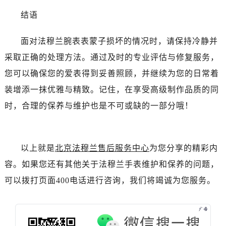
吉林省延边市延吉市解放路法穆兰售后服务中心（需提前预约）
结语
辽宁省鞍山市铁东区站前街法穆兰售后服务中心（需提前预约）
辽宁省本溪市平山区胜利路法穆兰售后服务中心（需提前预约）
面对法穆兰腕表表蒙子损坏的情况时，请保持冷静并
辽宁省朝阳市双塔区新华路法穆兰售后服务中心（需提前预约）
采取正确的处理方法。通过及时的专业评估与修复服务，
辽宁省丹东市振兴区七经街法穆兰售后服务中心（需提前预约）
您可以确保您的爱表得到妥善照顾，并继续为您的日常着
辽宁省抚顺市新抚区东一路法穆兰售后服务中心（需提前预约）
辽宁省阜新市海州区解放大街法穆兰售后服务中心（需提前预约）
装增添一抹优雅与精致。记住，在享受高级制作品质的同
辽宁省葫芦岛市连山区中央路法穆兰售后服务中心（需提前预约）
时，合理的保养与维护也是不可或缺的一部分哦！
辽宁省锦州市古塔区中央大街法穆兰售后服务中心（需提前预约）
辽宁省辽阳市白塔区新运大街法穆兰售后服务中心（需提前预约）
辽宁省盘锦市兴隆台区石油大街法穆兰售后服务中心（需提前预约）
以上就是
北京法穆兰售后服务中心
为您分享的精彩内
辽宁省铁岭市银州区南马路法穆兰售后服务中心（需提前预约）
容。如果您还有其他关于法穆兰手表维护和保养的问题，
辽宁省营口市站前区市府路与渤海大街交叉口法穆兰售后服务中心（需提前预约）
可以拨打页面400电话进行咨询，我们将竭诚为您服务。
辽宁省沈阳市沈河区中街路137号亨得利名表维修授权店1楼法穆兰售后服务中心（需提前预约）
辽宁省沈阳市沈河区中街路83号亨得利名表维修授权店1楼法穆兰售后服务中心（需提前预约）
北京市朝阳区建国门外大街甲6号华熙国际中心D座11层1102室法穆兰售后服务中心（需提前预约）