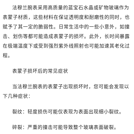
太原市迎泽区解放路15号亨得利名表服务中心（品牌授权店）3层整层（需提前预约）
法穆兰腕表采用高质量的蓝宝石水晶或矿物玻璃作为
沈阳市沈河区中街路137号亨得利名表服务中心（品牌授权店）1层整层（需提前预约）
表蒙子材质，这些材料在保证透明度和耐磨性的同时，也
沈阳市沈河区中街路83号亨得利名表服务中心（品牌授权店）1层整层（需提前预约）
赋予了其一定的脆弱性。日常生活中的一些小意外，如撞
乌鲁木齐市天山区红山路26号时代广场（CCMALL）C座17层17-B（需提前预约）
温州市鹿城区锦绣路1067号置信广场10层1015室（需提前预约）
击、划伤等都可能造成表蒙子的损坏。此外，长时间暴露
哈尔滨市道里区友谊西路600号富力中心T2座写字楼29层03室（需提前预约）
在极端温度下或受到强烈紫外线照射也可能加速其老化过
大连市中山区人民路15号国际金融大厦7层G室（需提前预约）
程。
佛山市禅城区季华五路57号万科金融中心C座12层1205室（需提前预约）
东莞市东城街道鸿福东路1号民盈国贸中心T1写字楼9层907室（需提前预约）
表蒙子损坏后的常见症状
无锡市梁溪区人民中路139号恒隆广场写字楼1座11层1104室（需提前预约）
南通市崇川区工农路57号圆融广场写字楼16层1603室（需提前预约）
当法穆兰腕表的表蒙子出现损坏时，您可能会发现以
苏州市苏州工业园区星港街199号苏州中心办公楼C座22层08室（需提前预约）
下几种症状：
武汉市江汉区解放大道686号世界贸易大厦38层09室（需提前预约）
南宁市青秀区金湖路59号地王大厦12楼1224室（需提前预约）
裂纹：轻度损伤可能仅表现为表面出现细小裂纹。
合肥市蜀山区潜山路111号万象城华润大厦B座12楼03室（需提前预约）
碎裂：严重的撞击可能导致整个玻璃表面破裂。
泉州市丰泽区宝洲路729号浦西万达中心写字楼A座7楼709室（需提前预约）