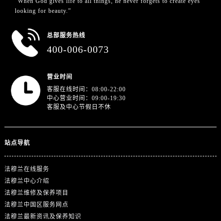
"When God gives life to all things, he never forgets to create eyes
上海市徐汇区虹桥路3号港汇中心2座37层3705室法穆兰售后服务中心（需提前预约）
looking for beauty.”
浙江省杭州市上城区钱江路1366号华润大厦A座5层503-5室法穆兰售后服务中心（需提前预约）
浙江省湖州市吴兴区劳动路法穆兰售后服务中心（需提前预约）
总部服务热线
浙江省嘉兴市南湖区广益路705号嘉兴世界贸易中心A座13层1304室法穆兰售后服务中心（需提前预约）
400-006-0073
浙江省金华市金东区东市南街777号金华万达广场4号楼22楼2209室法穆兰售后服务中心（需提前预约）
浙江省丽水市莲都区解放街法穆兰售后服务中心（需提前预约）
营业时间
浙江省宁波市江北区大闸南路500号来福士广场办公楼20层2009室法穆兰售后服务中心（需提前预约）
客服在线时间：08:00-22:00
中心营业时间：09:00-19:30
浙江省衢州市柯城区上街法穆兰售后服务中心（需提前预约）
客服及中心节假日不休
浙江省绍兴市越城区胜利东路379号世茂天际中心写字楼8层805室法穆兰售后服务中心（需提前预约）
浙江省舟山市定海区解放东路法穆兰售后服务中心（需提前预约）
澳门特别行政区大堂区议事亭前地（新马路）法穆兰售后服务中心（需提前预约）
站点导航
澳门特别行政区风顺堂区南湾大马路法穆兰售后服务中心（需提前预约）
澳门特别行政区花地玛堂区关闸广场法穆兰售后服务中心（需提前预约）
法穆兰在线服务
法穆兰中心介绍
澳门特别行政区花王堂区大三巴商圈法穆兰售后服务中心（需提前预约）
法穆兰维修及保养项目
澳门特别行政区嘉模堂区官也街法穆兰售后服务中心（需提前预约）
法穆兰中国区服务网点
澳门省路氹城市金光大道法穆兰售后服务中心（需提前预约）
法穆兰最新资讯及保养知识