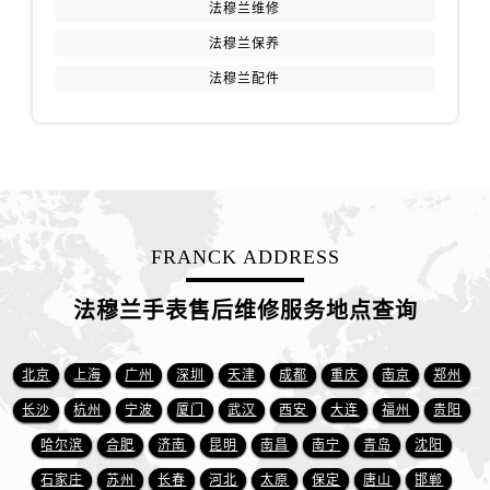
江苏省连云港市海州区通灌北路法穆兰售后服务中心（需提前预约）
法穆兰维修
江苏省南京市秦淮区中山南路1号南京中心22层22-C1-C3室法穆兰售后服务中心（需提前预约）
法穆兰保养
江苏省宿迁市宿城区西湖路法穆兰售后服务中心（需提前预约）
法穆兰配件
江苏省泰州市海陵区永定东路399号置地商务中心东塔（华润万象城）17层1706室法穆兰售后服务中心（需提前预约）
江苏省徐州市鼓楼区淮海东路29号苏宁广场IFC国际金融中心35层3508室法穆兰售后服务中心（需提前预约）
江苏省盐城市盐都区世纪大道5号盐城金融城写字楼1号楼16层1604室法穆兰售后服务中心（需提前预约）
江苏省扬州市邗江区国展路29号星耀天地写字楼1号楼18层1803室法穆兰售后服务中心（需提前预约）
江苏省镇江市京口区中山东路法穆兰售后服务中心（需提前预约）
江西省抚州市临川区赣东大道法穆兰售后服务中心（需提前预约）
FRANCK ADDRESS
江西省赣州市章贡区文清路法穆兰售后服务中心（需提前预约）
法穆兰手表售后维修服务地点查询
江西省吉安市吉州区井冈山大道法穆兰售后服务中心（需提前预约）
江西省景德镇市珠山区珠山中路法穆兰售后服务中心（需提前预约）
江西省九江市浔阳区浔阳路法穆兰售后服务中心（需提前预约）
北京
上海
广州
深圳
天津
成都
重庆
南京
郑州
江西省南昌市红谷滩新区红谷中大道998号绿地双子塔（中央广场）A1座办公楼14层1407室法穆兰售后服务中心（需提前预约）
长沙
杭州
宁波
厦门
武汉
西安
大连
福州
贵阳
江西省萍乡市安源区萍安北大道与康庄路交叉口法穆兰售后服务中心（需提前预约）
哈尔滨
合肥
济南
昆明
南昌
南宁
青岛
沈阳
江西省上饶市信州区滨江西路法穆兰售后服务中心（需提前预约）
石家庄
苏州
长春
河北
太原
保定
唐山
邯郸