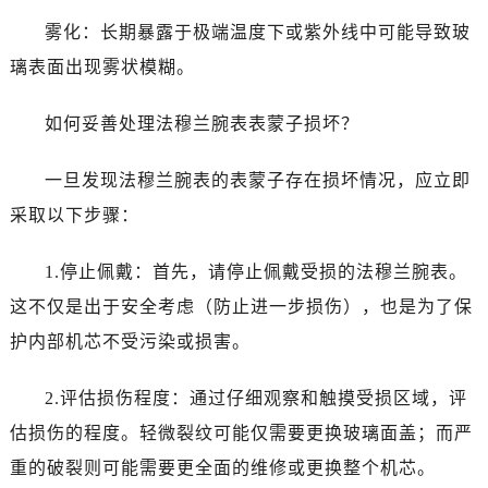
青岛市南区山东路6号华润大厦B座22层04室（需提前预约）
雾化：长期暴露于极端温度下或紫外线中可能导致玻
烟台市芝罘区胜利路139号万达金融中心A座907室（需提前预约）
璃表面出现雾状模糊。
长春市朝阳区西安大路727号中银大厦A座(旺进大厦)18层09室（需提前预约）
贵阳市南明区都司高架桥路33号亨特国际金融中心14楼14D（需提前预约）
如何妥善处理法穆兰腕表表蒙子损坏？
昆明市盘龙区北京路928号同德昆明广场写字楼10层06室（需提前预约）
石家庄市长安区中山东路39号勒泰中心写字楼B座13层07室（需提前预约）
一旦发现法穆兰腕表的表蒙子存在损坏情况，应立即
西安市碑林区南关正街88号华侨城长安国际中心E座6楼10室（需提前预约）
采取以下步骤：
海口市龙华区金贸东路5号海口华润大厦B座17层1707室（需提前预约）
唐山市路南区新华东道100号万达广场写字楼A座10层1002室（需提前预约）
1.停止佩戴：首先，请停止佩戴受损的法穆兰腕表。
台州市椒江区东海大道1800号腾达中心东1幢20楼2002室（需提前预约）
这不仅是出于安全考虑（防止进一步损伤），也是为了保
内蒙古自治区呼和浩特市玉泉区大学西街70号华润万象城写字楼（鄂尔多斯大厦）23层2326室（需提前预约）
护内部机芯不受污染或损害。
甘肃省兰州市七里河区西津西路16号兰州中心写字楼21层2102室（需提前预约）
重庆市解放碑渝中区民权路28号英利国际金融中心写字楼20层01室（需提前预约）
2.评估损伤程度：通过仔细观察和触摸受损区域，评
黑龙江省大庆市萨尔图区会战大街法穆兰售后服务中心（需提前预约）
估损伤的程度。轻微裂纹可能仅需要更换玻璃面盖；而严
黑龙江省鹤岗市向阳区红军路法穆兰售后服务中心（需提前预约）
黑龙江省黑河市爱辉区中央街法穆兰售后服务中心（需提前预约）
重的破裂则可能需要更全面的维修或更换整个机芯。