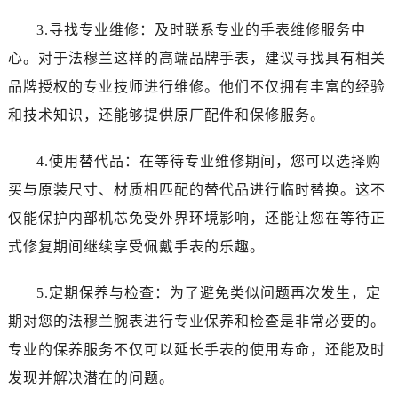
黑龙江省鸡西市鸡冠区红军路法穆兰售后服务中心（需提前预约）
3.寻找专业维修：及时联系专业的手表维修服务中
黑龙江省佳木斯市向阳区长安路法穆兰售后服务中心（需提前预约）
黑龙江省牡丹江市东安区太平路法穆兰售后服务中心（需提前预约）
心。对于法穆兰这样的高端品牌手表，建议寻找具有相关
黑龙江省七台河市桃山区大同街法穆兰售后服务中心（需提前预约）
品牌授权的专业技师进行维修。他们不仅拥有丰富的经验
黑龙江省齐齐哈尔市龙沙区龙华路法穆兰售后服务中心（需提前预约）
和技术知识，还能够提供原厂配件和保修服务。
黑龙江省双鸭山市尖山区新兴大街法穆兰售后服务中心（需提前预约）
黑龙江省绥化市北林区新华街与康庄路交叉口法穆兰售后服务中心（需提前预约）
4.使用替代品：在等待专业维修期间，您可以选择购
黑龙江省伊春市伊美区通河路法穆兰售后服务中心（需提前预约）
买与原装尺寸、材质相匹配的替代品进行临时替换。这不
吉林省白城市洮北区明仁南街法穆兰售后服务中心（需提前预约）
仅能保护内部机芯免受外界环境影响，还能让您在等待正
吉林省白山市浑江区浑江大街法穆兰售后服务中心（需提前预约）
式修复期间继续享受佩戴手表的乐趣。
吉林省吉林市船营区河南街法穆兰售后服务中心（需提前预约）
吉林省辽源市龙山区人民大街法穆兰售后服务中心（需提前预约）
5.定期保养与检查：为了避免类似问题再次发生，定
吉林省梅河口市新华街道梅河大街法穆兰售后服务中心（需提前预约）
期对您的法穆兰腕表进行专业保养和检查是非常必要的。
吉林省四平市铁东区紫气大路与南九经街交汇处法穆兰售后服务中心（需提前预约）
专业的保养服务不仅可以延长手表的使用寿命，还能及时
吉林省松原市宁江区五环大街法穆兰售后服务中心（需提前预约）
发现并解决潜在的问题。
吉林省通化市东昌区环通乡江南大街法穆兰售后服务中心（需提前预约）