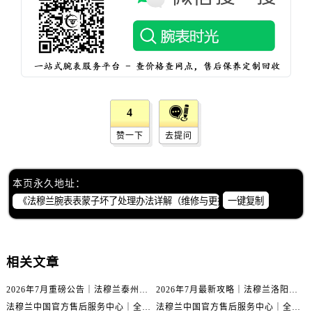
北京市东城区东长安街1号王府井东方广场W3座6层602室法穆兰售后服务中心（需提前预约）
河北省保定市竞秀区朝阳北大街北国先天下法穆兰售后服务中心（需提前预约）
内蒙古自治区阿拉善盟市左旗土尔扈特大街法穆兰售后服务中心（需提前预约）
内蒙古自治区巴彦淖尔市临河区新华街法穆兰售后服务中心（需提前预约）
内蒙古自治区包头市青山区幸福路甲3号王府井百货名表维修法穆兰售后服务中心（需提前预约）
内蒙古自治区赤峰市红山区哈达街法穆兰售后服务中心（需提前预约）
4
内蒙古自治区鄂尔多斯市东胜区伊金霍洛街法穆兰售后服务中心（需提前预约）
赞一下
去提问
内蒙古自治区呼伦贝尔市海拉尔区中央街法穆兰售后服务中心（需提前预约）
内蒙古自治区通辽市科尔沁区明仁大街法穆兰售后服务中心（需提前预约）
内蒙古自治区乌海市海勃湾区人民南路法穆兰售后服务中心（需提前预约）
本页永久地址：
内蒙古自治区乌兰察布市集宁区恩和大街法穆兰售后服务中心（需提前预约）
一键复制
内蒙古自治区锡林郭勒盟市锡林浩特市光明街与额尔敦路交叉口法穆兰售后服务中心（需提前预约）
内蒙古自治区兴安盟市乌兰浩特市兴安大街法穆兰售后服务中心（需提前预约）
山西省大同市平城区迎宾街法穆兰售后服务中心（需提前预约）
相关文章
山西省晋城市城区黄华街法穆兰售后服务中心（需提前预约）
2026年7月重磅公告｜法穆兰泰州官方专柜服务热线攻略，权威信息一表清
2026年7月最新攻略｜法穆兰洛阳专柜官方客服电话与门店信息一网打尽
山西省晋中市榆次区顺城街法穆兰售后服务中心（需提前预约）
法穆兰中国官方售后服务中心｜全部地址与售后服务电话权威信息通知（2026年7月最新）
法穆兰中国官方售后服务中心｜全部网点地址与热线权威信息通告（2026年7月最新）