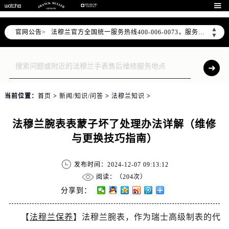
2026年7月法穆兰中国区售后服务网络优化升级公告

2026年7月法穆兰全国官方售后客户服务热线：400-006-0073
▲
官网公告>
法穆兰官方全国统一服务热线400-006-0073，服务覆盖中国大陆、香港、澳门、台湾全部区域（非大陆需加拨“+86”）
▼
2026年7月法穆兰售后服务中心最新网点地址：
北京市东城区东长安街1号东方广场写字楼W3座6层602室（需提前预约）
北京市朝阳区建国门外大街甲6号华熙国际中心写字楼D座11层1102室（需提前预约）
天津市和平区赤峰道136号天津国际金融中心写字楼26层2603室（需提前预约）
当前位置：
首页
>
新闻/知识/问答
>
法穆兰知识
>
上海市徐汇区虹桥路3号港汇中心写字楼2座37层3705室（需提前预约）
上海市黄浦区南京东路299号宏伊国际广场写字楼8层806室（需提前预约）
法穆兰腕表表蒙子坏了处理办法详解（维修
南京市秦淮区中山南路1号（新街口）南京中心写字楼22层C1-1室（需提前预约）
与更换技巧指南）
常州市新北区龙锦路1590号现代传媒中心写字楼5号楼10层1008室（需提前预约）
徐州市鼓楼区淮海东路29号苏宁广场IFC国际金融中心写字楼35层3508室（需提前预约）
发布时间：2024-12-07 09:13:12
扬州市邗江区国展路29号星耀天地写字楼1号楼18层1803室（需提前预约）
阅读：（
204次）
盐城市盐都区世纪大道5号盐城金融城写字楼1号楼16层1604室（需提前预约）
分享到：
泰州市海陵区永定东路399号置地商务中心东塔写字楼（华润万象城）17层1706室（需提前预约）
【
法穆兰保养
】法穆兰腕表，作为瑞士高级制表的代
宁波市江北区大闸南路500号来福士广场办公楼20层2009室（需提前预约）