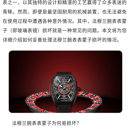
表之一，以其独特的设计和精湛的工艺赢得了众多表迷的
杭州市上城区钱江路1366号华润大厦写字楼A座5层503-5室（需提前预约）
金华市金东区东市南街777号金华万达广场写字楼4号楼22层2209室（需提前预约）
青睐。然而，即便是最坚固耐用的机械装置，也无法避免
绍兴市越城区胜利东路379号世茂天际中心写字楼8层805室（需提前预约）
在使用过程中遭遇各种意外情况。其中，法穆兰腕表表蒙
嘉兴市南湖区广益路705号嘉兴世界贸易中心写字楼A座13层1304室（需提前预约）
子（即玻璃表镜）损坏就是一种常见的问题。本文将为您
南昌市红谷滩新区红谷中大道998号绿地双子塔（中央广场）A1座办公楼14层07室（需提前预约）
详细介绍如何妥善处理法穆兰腕表表蒙子损坏的情况。
济南市历下区经十路11111号华润中心写字楼（万象城）15层1508室（需提前预约）
广州市天河区天河路230号万菱汇国际中心写字楼A塔7层704室（需提前预约）
广州市越秀区环市东路371-375号世界贸易中心大厦南塔写字楼15层07室（需提前预约）
深圳市罗湖区深南东路5001号华润大厦写字楼17层1701室（需提前预约）
惠州市惠城区江北文昌一路7号华贸大厦写字楼1座30层05室（需提前预约）
厦门市思明区湖滨东路95号华润大厦写字楼B座11层1104室（需提前预约）
福州市鼓楼区五四路128-1号恒力城写字楼15层03室（需提前预约）
成都市锦江区人民东路6号SAC东原中心写字楼24层2406B室（需提前预约）
重庆市江北区观音桥步行街2号融恒时代广场写字楼9层902室（需提前预约）
长沙市芙蓉区定王台街道建湘路393号世茂环球金融中心写字楼（芙蓉广场）10层13室（需提前预约）
法穆兰腕表表蒙子为何易损坏？
郑州市二七区铭功路10号华润大厦写字楼29层2905室（需提前预约）