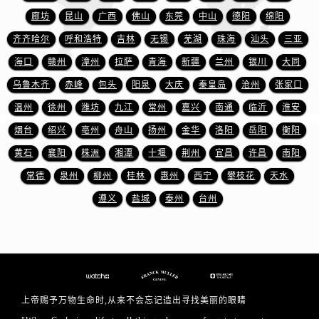
江西省新余市渝水区北湖西路法穆兰售后服务中心（需提前预约）
廊坊
昆山
广西
佛山
东莞
中山
德阳
绵阳
江西省宜春市袁州区中山中路法穆兰售后服务中心（需提前预约）
齐齐哈尔
呼和浩特
吉林
无锡
芜湖
珠海
汕头
三亚
江西省鹰潭市月湖区胜利东路法穆兰售后服务中心（需提前预约）
海口
赣州
漳州
拉萨
青海
新疆
兰州
银川
大同
山东省德州市德城区东风中路法穆兰售后服务中心（需提前预约）
山东省东营市东营区济南路法穆兰售后服务中心（需提前预约）
乌鲁木齐
赤峰
包头
阳泉
大庆
秦皇岛
沧州
张家口
山东省济南市历下区经十路11111号华润中心写字楼（万象城）15层1508室法穆兰售后服务中心（需提前预约）
温州
徐州
潍坊
九江
常州
嘉兴
南通
临沂
淮安
山东省济宁市任城区太白楼路法穆兰售后服务中心（需提前预约）
烟台
绍兴
亳州
舟山
扬州
金华
洛阳
岳阳
衡阳
山东省莱芜市文化南路8号银座商城名表维修一楼名表维修法穆兰售后服务中心（需提前预约）
黄石
襄阳
株洲
湘潭
十堰
荆州
宜昌
许昌
南阳
山东省临沂市兰山区解放路法穆兰售后服务中心（需提前预约）
常德
泉州
柳州
桂林
惠州
西宁
攀枝花
天水
山东省日照市东港区烟台路法穆兰售后服务中心（需提前预约）
遵义
盐城
泰州
台州
山东省泰安市泰山区财源街道泰山大街法穆兰售后服务中心（需提前预约）
山东省威海市环翠区新威海路89号振华商厦一楼名表维修法穆兰售后服务中心（需提前预约）
山东省潍坊市奎文区东风东街法穆兰售后服务中心（需提前预约）
山东省枣庄市滕州市北辛路与善国路交叉口法穆兰售后服务中心（需提前预约）
山东省淄博市张店区金晶大道法穆兰售后服务中心（需提前预约）
上帝赐予万物生命时,从来不会忘记造出寻找美丽的眼睛
上海市黄浦区南京东路299号宏伊国际广场写字楼8层806室法穆兰售后服务中心（需提前预约）