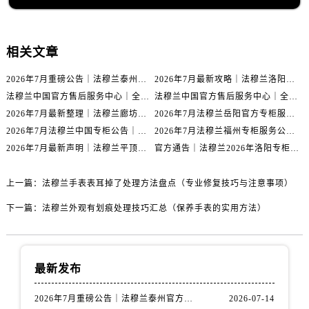
天津市和平区赤峰道136号天津国际金融中心26层2603室法穆兰售后服务中心（需提前预约）
安徽省安庆市迎江区人民路法穆兰售后服务中心（需提前预约）
安徽省蚌埠市蚌山区淮河路法穆兰售后服务中心（需提前预约）
相关文章
安徽省亳州市谯城区魏武大道法穆兰售后服务中心（需提前预约）
2026年7月重磅公告｜法穆兰泰州官方专柜服务热线攻略，权威信息一表清
2026年7月最新攻略｜法穆兰洛阳专柜官方客服电话与门店信息一网打尽
安徽省池州市贵池区长江路法穆兰售后服务中心（需提前预约）
法穆兰中国官方售后服务中心｜全部地址与售后服务电话权威信息通知（2026年7月最新）
法穆兰中国官方售后服务中心｜全部网点地址与热线权威信息通告（2026年7月最新）
安徽省滁州市琅琊区南谯北路法穆兰售后服务中心（需提前预约）
2026年7月最新整理｜法穆兰廊坊官方专柜名录及客户服务电话，一篇看懂！
2026年7月法穆兰岳阳官方专柜服务热线公告｜附客户服务联系最新指南
安徽省阜阳市颍州区颍州北路法穆兰售后服务中心（需提前预约）
2026年7月法穆兰中国专柜公告｜官方客服电话与专柜索引同步
2026年7月法穆兰福州专柜服务公告｜官方客服电话与门店信息同步核验
安徽省淮北市相山区淮海路法穆兰售后服务中心（需提前预约）
2026年7月最新声明｜法穆兰平顶山官方专柜服务热线更新，客户服务指南
官方通告｜法穆兰2026年洛阳专柜客户服务热线升级，7月最新信息已发布
安徽省淮南市田家庵区国庆中路法穆兰售后服务中心（需提前预约）
安徽省黄山市屯溪区黄山西路法穆兰售后服务中心（需提前预约）
上一篇：
法穆兰手表表耳掉了处理方法盘点（专业修复技巧与注意事项）
安徽省六安市金安区解放中路法穆兰售后服务中心（需提前预约）
下一篇：
法穆兰外观有划痕处理技巧汇总（保养手表的实用方法）
安徽省马鞍山市雨山区湖南西路法穆兰售后服务中心（需提前预约）
安徽省宿州市埇桥区人民中路法穆兰售后服务中心（需提前预约）
安徽省铜陵市铜官区石城大道法穆兰售后服务中心（需提前预约）
最新发布
安徽省芜湖市镜湖区中山路步行街法穆兰售后服务中心（需提前预约）
安徽省宣城市宣州区叠嶂西路法穆兰售后服务中心（需提前预约）
2026年7月重磅公告｜法穆兰泰州官方专柜服务热线攻略，权威信息一表清
2026-07-14