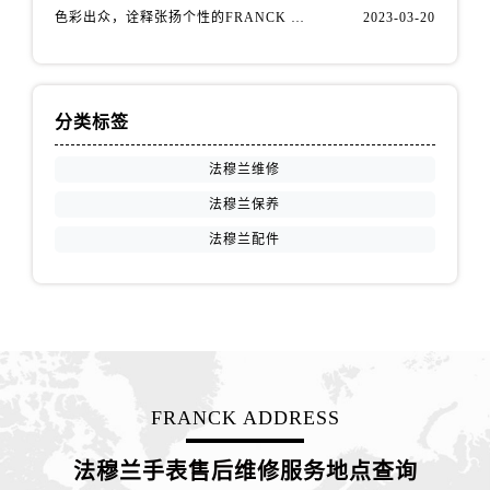
江西省抚州市临川区赣东大道法穆兰售后服务中心（需提前预约）
色彩出众，诠释张扬个性的FRANCK MULLER法穆兰Vanguard Aqua Bleu系列腕表
2023-03-20
江西省赣州市章贡区文清路法穆兰售后服务中心（需提前预约）
江西省吉安市吉州区井冈山大道法穆兰售后服务中心（需提前预约）
江西省景德镇市珠山区珠山中路法穆兰售后服务中心（需提前预约）
分类标签
江西省九江市浔阳区浔阳路法穆兰售后服务中心（需提前预约）
江西省南昌市红谷滩新区红谷中大道998号绿地双子塔（中央广场）A1座办公楼14层1407室法穆兰售后服务中心（需提前预约）
法穆兰维修
江西省萍乡市安源区萍安北大道与康庄路交叉口法穆兰售后服务中心（需提前预约）
法穆兰保养
江西省上饶市信州区滨江西路法穆兰售后服务中心（需提前预约）
法穆兰配件
江西省新余市渝水区北湖西路法穆兰售后服务中心（需提前预约）
江西省宜春市袁州区中山中路法穆兰售后服务中心（需提前预约）
江西省鹰潭市月湖区胜利东路法穆兰售后服务中心（需提前预约）
山东省德州市德城区东风中路法穆兰售后服务中心（需提前预约）
山东省东营市东营区济南路法穆兰售后服务中心（需提前预约）
山东省济南市历下区经十路11111号华润中心写字楼（万象城）15层1508室法穆兰售后服务中心（需提前预约）
FRANCK ADDRESS
山东省济宁市任城区太白楼路法穆兰售后服务中心（需提前预约）
山东省莱芜市文化南路8号银座商城名表维修一楼名表维修法穆兰售后服务中心（需提前预约）
法穆兰手表售后维修服务地点查询