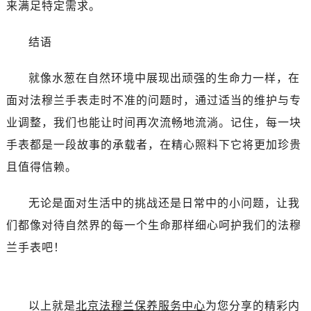
来满足特定需求。
辽宁省锦州市古塔区中央大街法穆兰售后服务中心（需提前预约）
辽宁省辽阳市白塔区新运大街法穆兰售后服务中心（需提前预约）
结语
辽宁省盘锦市兴隆台区石油大街法穆兰售后服务中心（需提前预约）
辽宁省铁岭市银州区南马路法穆兰售后服务中心（需提前预约）
就像水葱在自然环境中展现出顽强的生命力一样，在
辽宁省营口市站前区市府路与渤海大街交叉口法穆兰售后服务中心（需提前预约）
面对法穆兰手表走时不准的问题时，通过适当的维护与专
辽宁省沈阳市沈河区中街路137号亨得利名表维修授权店1楼法穆兰售后服务中心（需提前预约）
业调整，我们也能让时间再次流畅地流淌。记住，每一块
辽宁省沈阳市沈河区中街路83号亨得利名表维修授权店1楼法穆兰售后服务中心（需提前预约）
北京市朝阳区建国门外大街甲6号华熙国际中心D座11层1102室法穆兰售后服务中心（需提前预约）
手表都是一段故事的承载者，在精心照料下它将更加珍贵
北京市东城区东长安街1号王府井东方广场W3座6层602室法穆兰售后服务中心（需提前预约）
且值得信赖。
河北省保定市竞秀区朝阳北大街北国先天下法穆兰售后服务中心（需提前预约）
内蒙古自治区阿拉善盟市左旗土尔扈特大街法穆兰售后服务中心（需提前预约）
无论是面对生活中的挑战还是日常中的小问题，让我
内蒙古自治区巴彦淖尔市临河区新华街法穆兰售后服务中心（需提前预约）
们都像对待自然界的每一个生命那样细心呵护我们的法穆
内蒙古自治区包头市青山区幸福路甲3号王府井百货名表维修法穆兰售后服务中心（需提前预约）
兰手表吧！
内蒙古自治区赤峰市红山区哈达街法穆兰售后服务中心（需提前预约）
内蒙古自治区鄂尔多斯市东胜区伊金霍洛街法穆兰售后服务中心（需提前预约）
内蒙古自治区呼伦贝尔市海拉尔区中央街法穆兰售后服务中心（需提前预约）
以上就是
北京法穆兰保养服务中心
为您分享的精彩内