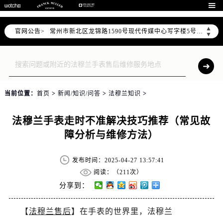
上海市黄浦区南京东路299号宏伊国际广场写字楼8层806室（需提前预约）

南京市秦淮区中山南路1号（新街口）南京中心写字楼22层C1-1室（需提前预约）
▲
官网公告>
常州市新北区龙锦路1590号现代传媒中心写字楼5号楼10层1008室（需提前预约）
▼
徐州市鼓楼区淮海东路29号苏宁广场IFC国际金融中心写字楼35层3508室（需提前预约）
扬州市邗江区国展路29号星耀天地写字楼1号楼18层1803室（需提前预约）
盐城市盐都区世纪大道5号盐城金融城写字楼1号楼16层1604室（需提前预约）
泰州市海陵区永定东路399号置地商务中心东塔写字楼（华润万象城）17层1706室（需提前预约）
当前位置：
首页
>
新闻/知识/问答
>
法穆兰知识
>
宁波市江北区大闸南路500号来福士广场办公楼20层2009室（需提前预约）
杭州市上城区钱江路1366号华润大厦写字楼A座5层503-5室（需提前预约）
法穆兰手表走时不准解决技巧推荐（常见故
金华市金东区东市南街777号金华万达广场写字楼4号楼22层2209室（需提前预约）
障分析与维修方法）
绍兴市越城区胜利东路379号世茂天际中心写字楼8层805室（需提前预约）
嘉兴市南湖区广益路705号嘉兴世界贸易中心写字楼A座13层1304室（需提前预约）
发布时间：2025-04-27 13:57:41
南昌市红谷滩新区红谷中大道998号绿地双子塔（中央广场）A1座办公楼14层07室（需提前预约）
阅读：（
211次）
济南市历下区经十路11111号华润中心写字楼（万象城）15层1508室（需提前预约）
分享到：
广州市天河区天河路230号万菱汇国际中心写字楼A塔7层704室（需提前预约）
【
法穆兰售后
】在手表的世界里，法穆兰
广州市越秀区环市东路371-375号世界贸易中心大厦南塔写字楼15层07室（需提前预约）