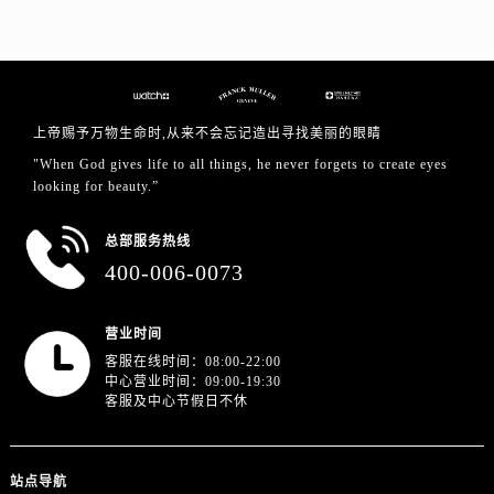
浙江省绍兴市越城区胜利东路379号世茂天际中心写字楼8层805室法穆兰售后服务中心（需提前预约）
浙江省舟山市定海区解放东路法穆兰售后服务中心（需提前预约）
澳门特别行政区大堂区议事亭前地（新马路）法穆兰售后服务中心（需提前预约）
澳门特别行政区风顺堂区南湾大马路法穆兰售后服务中心（需提前预约）
澳门特别行政区花地玛堂区关闸广场法穆兰售后服务中心（需提前预约）
上帝赐予万物生命时,从来不会忘记造出寻找美丽的眼睛
澳门特别行政区花王堂区大三巴商圈法穆兰售后服务中心（需提前预约）
"When God gives life to all things, he never forgets to create eyes
looking for beauty.”
澳门特别行政区嘉模堂区官也街法穆兰售后服务中心（需提前预约）
澳门省路氹城市金光大道法穆兰售后服务中心（需提前预约）
总部服务热线
澳门特别行政区望德堂区塔石广场法穆兰售后服务中心（需提前预约）
400-006-0073
福建省福州市鼓楼区五四路128-1号恒力城写字楼15层03室法穆兰售后服务中心（需提前预约）
福建省厦门市思明区湖滨东路95号万象城华润大厦B座11层1104室法穆兰售后服务中心（需提前预约）
营业时间
广东省潮州市潮安区新风路与潮汕路交汇处法穆兰售后服务中心（需提前预约）
客服在线时间：08:00-22:00
广东省广州市天河区天河路230号万菱汇国际中心A塔7层704室法穆兰售后服务中心（需提前预约）
中心营业时间：09:00-19:30
客服及中心节假日不休
广东省广州市越秀区环市东路371-375号世界贸易中心大厦南塔15层1507室法穆兰售后服务中心（需提前预约）
广东省河源市源城区越王大道法穆兰售后服务中心（需提前预约）
广东省惠州市惠城区江北文昌一路7号华贸大厦1座30层3005室法穆兰售后服务中心（需提前预约）
站点导航