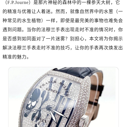
（F.P.Journe）是那片神秘的森林中的一棵参天大树，它
深圳市罗湖区深南东路5001号华润大厦写字楼17层1701室（需提前预约）
惠州市惠城区江北文昌一路7号华贸大厦写字楼1座30层05室（需提前预约）
的精准与优雅让人着迷。然而，就像自然界中的水葱（一
厦门市思明区湖滨东路95号华润大厦写字楼B座11层1104室（需提前预约）
种常见的水生植物）一样，即使是最完美的事物也难免会
福州市鼓楼区五四路128-1号恒力城写字楼15层03室（需提前预约）
遇到问题。当你的法穆兰手表出现走时不准的情况时，你
成都市锦江区人民东路6号SAC东原中心写字楼24层2406B室（需提前预约）
是否感到如同面对了一片迷雾？别担心，本文将为你揭示
重庆市江北区观音桥步行街2号融恒时代广场写字楼9层902室（需提前预约）
解决法穆兰手表走时不准的技巧，让你的手表再次焕发出
长沙市芙蓉区定王台街道建湘路393号世茂环球金融中心写字楼（芙蓉广场）10层13室（需提前预约）
精准的魅力。
郑州市二七区铭功路10号华润大厦写字楼29层2905室（需提前预约）
太原市迎泽区解放路15号亨得利名表服务中心（品牌授权店）3层整层（需提前预约）
沈阳市沈河区中街路137号亨得利名表服务中心（品牌授权店）1层整层（需提前预约）
沈阳市沈河区中街路83号亨得利名表服务中心（品牌授权店）1层整层（需提前预约）
乌鲁木齐市天山区红山路26号时代广场（CCMALL）C座17层17-B（需提前预约）
温州市鹿城区锦绣路1067号置信广场10层1015室（需提前预约）
哈尔滨市道里区友谊西路600号富力中心T2座写字楼29层03室（需提前预约）
大连市中山区人民路15号国际金融大厦7层G室（需提前预约）
佛山市禅城区季华五路57号万科金融中心C座12层1205室（需提前预约）