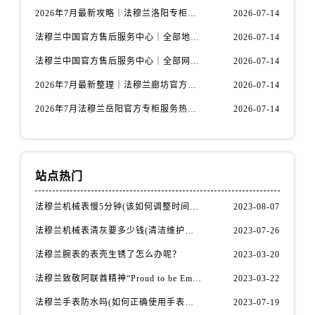
福建省龙岩市新罗区九一南路法穆兰售后服务中心（需提前预约）
2026年7月最新攻略｜法穆兰洛阳专柜官方客服电话与门店信息一网打尽
2026-07-14
福建省南平市建阳区人民西路法穆兰售后服务中心（需提前预约）
法穆兰中国官方售后服务中心｜全部地址与售后服务电话权威信息通知（2026年7月最新）
2026-07-14
福建省宁德市蕉城区天湖东路法穆兰售后服务中心（需提前预约）
法穆兰中国官方售后服务中心｜全部网点地址与热线权威信息通告（2026年7月最新）
2026-07-14
福建省莆田市城厢区霞林街道荔华东大道法穆兰售后服务中心（需提前预约）
福建省三明市三元区东乾二路法穆兰售后服务中心（需提前预约）
2026年7月最新整理｜法穆兰廊坊官方专柜名录及客户服务电话，一篇看懂！
2026-07-14
福建省漳州市龙文区步港路法穆兰售后服务中心（需提前预约）
2026年7月法穆兰岳阳官方专柜服务热线公告｜附客户服务联系最新指南
2026-07-14
江苏省常州市新北区龙锦路1590号现代传媒中心5号楼10层1008室法穆兰售后服务中心（需提前预约）
江苏省淮安市清江浦区淮海北路法穆兰售后服务中心（需提前预约）
江苏省连云港市海州区通灌北路法穆兰售后服务中心（需提前预约）
站点热门
江苏省南京市秦淮区中山南路1号南京中心22层22-C1-C3室法穆兰售后服务中心（需提前预约）
江苏省宿迁市宿城区西湖路法穆兰售后服务中心（需提前预约）
法穆兰机械表慢5分钟(该如何调整时间准确性)
2023-08-07
江苏省泰州市海陵区永定东路399号置地商务中心东塔（华润万象城）17层1706室法穆兰售后服务中心（需提前预约）
法穆兰机械表清灰要多少钱(清洁维护费用详解)
2023-07-26
江苏省徐州市鼓楼区淮海东路29号苏宁广场IFC国际金融中心35层3508室法穆兰售后服务中心（需提前预约）
法穆兰腕表的表壳生锈了怎么办呢？
2023-03-20
江苏省盐城市盐都区世纪大道5号盐城金融城写字楼1号楼16层1604室法穆兰售后服务中心（需提前预约）
法穆兰致敬阿联酋精神“Proud to be Emirati”系列限量腕表
2023-03-22
江苏省扬州市邗江区国展路29号星耀天地写字楼1号楼18层1803室法穆兰售后服务中心（需提前预约）
江苏省镇江市京口区中山东路法穆兰售后服务中心（需提前预约）
法穆兰手表防水吗(如何正确使用手表防水功能)
2023-07-19