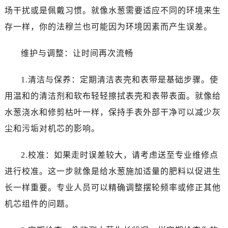
唐山市路南区新华东道100号万达广场写字楼A座10层1002室（需提前预约）
场干扰或是佩戴习惯。就像水葱需要适应不同的环境来生
台州市椒江区东海大道1800号腾达中心东1幢20楼2002室（需提前预约）
存一样，你的法穆兰也可能因为环境因素而产生误差。
内蒙古自治区呼和浩特市玉泉区大学西街70号华润万象城写字楼（鄂尔多斯大厦）23层2326室（需提前预约）
甘肃省兰州市七里河区西津西路16号兰州中心写字楼21层2102室（需提前预约）
维护与调整：让时间再次流畅
重庆市解放碑渝中区民权路28号英利国际金融中心写字楼20层01室（需提前预约）
黑龙江省大庆市萨尔图区会战大街法穆兰售后服务中心（需提前预约）
1.清洁与保养：定期清洁表壳和表带是基础步骤。使
黑龙江省鹤岗市向阳区红军路法穆兰售后服务中心（需提前预约）
用温和的清洁剂和软布轻轻擦拭表壳和表带表面。就像给
黑龙江省黑河市爱辉区中央街法穆兰售后服务中心（需提前预约）
水葱浇水和修剪枯叶一样，保持手表外部干净可以减少灰
黑龙江省鸡西市鸡冠区红军路法穆兰售后服务中心（需提前预约）
尘和污垢对机芯的影响。
黑龙江省佳木斯市向阳区长安路法穆兰售后服务中心（需提前预约）
黑龙江省牡丹江市东安区太平路法穆兰售后服务中心（需提前预约）
2.校准：如果走时误差较大，请考虑送至专业维修点
黑龙江省七台河市桃山区大同街法穆兰售后服务中心（需提前预约）
进行校准。这一步就像是给水葱施加适量的肥料以促进生
黑龙江省齐齐哈尔市龙沙区龙华路法穆兰售后服务中心（需提前预约）
长一样重要。专业人员可以精确调整摆轮频率或修正其他
黑龙江省双鸭山市尖山区新兴大街法穆兰售后服务中心（需提前预约）
机芯组件的问题。
黑龙江省绥化市北林区新华街与康庄路交叉口法穆兰售后服务中心（需提前预约）
黑龙江省伊春市伊美区通河路法穆兰售后服务中心（需提前预约）