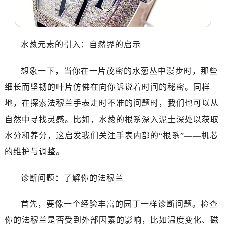
东莞市东城街道鸿福东路1号民盈国贸中心T1写字楼9层907室（需提前预约）
无锡市梁溪区人民中路139号恒隆广场写字楼1座11层1104室（需提前预约）
南通市崇川区工农路57号圆融广场写字楼16层1603室（需提前预约）
水葱元素的引入：自然界的启示
苏州市苏州工业园区星港街199号苏州中心办公楼C座22层08室（需提前预约）
武汉市江汉区解放大道686号世界贸易大厦38层09室（需提前预约）
想象一下，当你在一片茂密的水葱丛中漫步时，那些
南宁市青秀区金湖路59号地王大厦12楼1224室（需提前预约）
细长而坚韧的叶片仿佛在向你诉说着时间的秘密。同样
合肥市蜀山区潜山路111号万象城华润大厦B座12楼03室（需提前预约）
地，在探索法穆兰手表走时不准的问题时，我们也可以从
泉州市丰泽区宝洲路729号浦西万达中心写字楼A座7楼709室（需提前预约）
青岛市南区山东路6号华润大厦B座22层04室（需提前预约）
自然中寻找灵感。比如，水葱的根系深入泥土深处以获取
烟台市芝罘区胜利路139号万达金融中心A座907室（需提前预约）
水分和养分，这启发我们关注手表内部的“根系”——机芯
长春市朝阳区西安大路727号中银大厦A座(旺进大厦)18层09室（需提前预约）
的维护与调整。
贵阳市南明区都司高架桥路33号亨特国际金融中心14楼14D（需提前预约）
昆明市盘龙区北京路928号同德昆明广场写字楼10层06室（需提前预约）
诊断问题：了解你的法穆兰
石家庄市长安区中山东路39号勒泰中心写字楼B座13层07室（需提前预约）
西安市碑林区南关正街88号华侨城长安国际中心E座6楼10室（需提前预约）
首先，要像一个经验丰富的园丁一样诊断问题。检查
海口市龙华区金贸东路5号海口华润大厦B座17层1707室（需提前预约）
你的法穆兰是否受到外部因素的影响，比如温度变化、磁