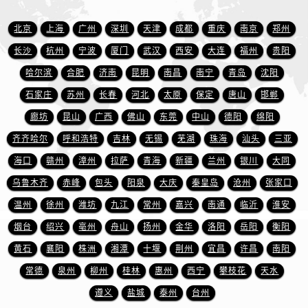
山东省临沂市兰山区解放路法穆兰售后服务中心（需提前预约）
山东省日照市东港区烟台路法穆兰售后服务中心（需提前预约）
北京
上海
广州
深圳
天津
成都
重庆
南京
郑州
山东省泰安市泰山区财源街道泰山大街法穆兰售后服务中心（需提前预约）
长沙
杭州
宁波
厦门
武汉
西安
大连
福州
贵阳
山东省威海市环翠区新威海路89号振华商厦一楼名表维修法穆兰售后服务中心（需提前预约）
哈尔滨
合肥
济南
昆明
南昌
南宁
青岛
沈阳
山东省潍坊市奎文区东风东街法穆兰售后服务中心（需提前预约）
石家庄
苏州
长春
河北
太原
保定
唐山
邯郸
山东省枣庄市滕州市北辛路与善国路交叉口法穆兰售后服务中心（需提前预约）
廊坊
昆山
广西
佛山
东莞
中山
德阳
绵阳
山东省淄博市张店区金晶大道法穆兰售后服务中心（需提前预约）
齐齐哈尔
呼和浩特
吉林
无锡
芜湖
珠海
汕头
三亚
上海市黄浦区南京东路299号宏伊国际广场写字楼8层806室法穆兰售后服务中心（需提前预约）
上海市徐汇区虹桥路3号港汇中心2座37层3705室法穆兰售后服务中心（需提前预约）
海口
赣州
漳州
拉萨
青海
新疆
兰州
银川
大同
浙江省杭州市上城区钱江路1366号华润大厦A座5层503-5室法穆兰售后服务中心（需提前预约）
乌鲁木齐
赤峰
包头
阳泉
大庆
秦皇岛
沧州
张家口
浙江省湖州市吴兴区劳动路法穆兰售后服务中心（需提前预约）
温州
徐州
潍坊
九江
常州
嘉兴
南通
临沂
淮安
浙江省嘉兴市南湖区广益路705号嘉兴世界贸易中心A座13层1304室法穆兰售后服务中心（需提前预约）
烟台
绍兴
亳州
舟山
扬州
金华
洛阳
岳阳
衡阳
浙江省金华市金东区东市南街777号金华万达广场4号楼22楼2209室法穆兰售后服务中心（需提前预约）
黄石
襄阳
株洲
湘潭
十堰
荆州
宜昌
许昌
南阳
浙江省丽水市莲都区解放街法穆兰售后服务中心（需提前预约）
常德
泉州
柳州
桂林
惠州
西宁
攀枝花
天水
浙江省宁波市江北区大闸南路500号来福士广场办公楼20层2009室法穆兰售后服务中心（需提前预约）
遵义
盐城
泰州
台州
浙江省衢州市柯城区上街法穆兰售后服务中心（需提前预约）