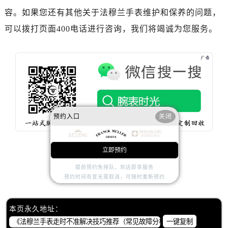
内蒙古自治区通辽市科尔沁区明仁大街法穆兰售后服务中心（需提前预约）
容。如果您还有其他关于法穆兰手表维护和保养的问题，
内蒙古自治区乌海市海勃湾区人民南路法穆兰售后服务中心（需提前预约）
可以拨打页面400电话进行咨询，我们将竭诚为您服务。
内蒙古自治区乌兰察布市集宁区恩和大街法穆兰售后服务中心（需提前预约）
内蒙古自治区锡林郭勒盟市锡林浩特市光明街与额尔敦路交叉口法穆兰售后服务中心（需提前预约）
内蒙古自治区兴安盟市乌兰浩特市兴安大街法穆兰售后服务中心（需提前预约）
山西省大同市平城区迎宾街法穆兰售后服务中心（需提前预约）
山西省晋城市城区黄华街法穆兰售后服务中心（需提前预约）
山西省晋中市榆次区顺城街法穆兰售后服务中心（需提前预约）
预约入口
关闭
山西省临汾市尧都区解放路法穆兰售后服务中心（需提前预约）
山西省吕梁市离石区永宁中路与建设街交叉口法穆兰售后服务中心（需提前预约）
山西省朔州市朔城区怡西路与鄯阳西街交汇处法穆兰售后服务中心（需提前预约）
立即预约
1
山西省忻州市忻府区和平东街与七一南路交叉口法穆兰售后服务中心（需提前预约）
提前预约免排队，到店即享服务
赞一下
去提问
山西省阳泉市郊区平阳东街与新城大道交叉口法穆兰售后服务中心（需提前预约）
预约时间有变无需取消，可随时重新预约
山西省运城市盐湖区河东街法穆兰售后服务中心（需提前预约）
山西省长治市潞州区英雄中路法穆兰售后服务中心（需提前预约）
本页永久地址：
山西省太原市迎泽区迎泽街道解放路15号亨得利名表维修授权店3楼法穆兰售后服务中心（需提前预约）
一键复制