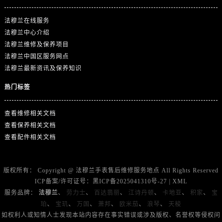
广东省江门市蓬江区广场西路法穆兰售后服务中心（需提前预约）
广东省揭阳市榕城进贤门步行街法穆兰售后服务中心（需提前预约）
法穆兰在线服务
广东省茂名市电白区水东街道迎宾大道法穆兰售后服务中心（需提前预约）
法穆兰中心介绍
法穆兰维修及保养项目
广东省梅州市梅江区金燕大道法穆兰售后服务中心（需提前预约）
法穆兰中国区服务网点
广东省清远市清城区湖西路法穆兰售后服务中心（需提前预约）
法穆兰最新资讯及保养知识
广东省汕头市龙湖区长平路法穆兰售后服务中心（需提前预约）
广东省汕尾市城区香洲街道园林社区翠园街法穆兰售后服务中心（需提前预约）
热门标签
广东省韶关市武江区芙蓉新区与老城中心交汇处法穆兰售后服务中心（需提前预约）
查看维修相关文档
广东省深圳市罗湖区深南东路5001号华润大厦17层1701室法穆兰售后服务中心（需提前预约）
查看保养相关文档
广东省阳江市江城区东风一路法穆兰售后服务中心（需提前预约）
查看配件相关文档
广东省云浮市云城区金山路法穆兰售后服务中心（需提前预约）
广东省湛江市赤坎区观海北路法穆兰售后服务中心（需提前预约）
广东省肇庆市端州区信安大道与砚都大道交汇处法穆兰售后服务中心（需提前预约）
版权所有：
Copyright @
法穆兰手表售后维修服务地点
All Rights Reserved
ICP备案/许可证号：
黑ICP备2025041310号-27
|
XML
广西壮族自治区百色市右江区中山二路法穆兰售后服务中心（需提前预约）
服务品牌：
法穆兰
、
劳力士
、
百达翡丽
、
江诗丹顿
、
卡地亚
、
积家
、
宝
广西壮族自治区北海市海城区北京路法穆兰售后服务中心（需提前预约）
珀
、
宝玑
、
万国
、
萧邦
、
欧米茄
、
浪琴
、
天梭
广西壮族自治区崇左市江州区石景林街道友谊大道与丽川路交汇处法穆兰售后服务中心（需提前预约）
如权利人或知情人士发现本站内容存在事实错误或涉及版权、名誉权等侵权问