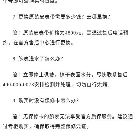
单号即可查询实时进度。
安徽省黄山市屯溪区黄山西路法穆兰售后服务中心（需提前预约）
安徽省六安市金安区解放中路法穆兰售后服务中心（需提前预约）
7. 更换原装皮表带需要多少钱？去哪里换？
安徽省马鞍山市雨山区湖南西路法穆兰售后服务中心（需提前预约）
安徽省宿州市埇桥区人民中路法穆兰售后服务中心（需提前预约）
答：原装皮表带价格为4890元，需通过售后电话预
安徽省铜陵市铜官区石城大道法穆兰售后服务中心（需提前预约）
约，在官方售后中心进行更换。
安徽省芜湖市镜湖区中山路步行街法穆兰售后服务中心（需提前预约）
安徽省宣城市宣州区叠嶂西路法穆兰售后服务中心（需提前预约）
8. 腕表进水了怎么办？
福建省龙岩市新罗区九一南路法穆兰售后服务中心（需提前预约）
福建省南平市建阳区人民西路法穆兰售后服务中心（需提前预约）
答：立即停止佩戴，擦干表面水分，尽快联系售后
福建省宁德市蕉城区天湖东路法穆兰售后服务中心（需提前预约）
400-006-0073安排检测并处理，切勿自行烘烤。
福建省莆田市城厢区霞林街道荔华东大道法穆兰售后服务中心（需提前预约）
福建省三明市三元区东乾二路法穆兰售后服务中心（需提前预约）
9. 购买时没有保修卡怎么办？
福建省漳州市龙文区步港路法穆兰售后服务中心（需提前预约）
江苏省常州市新北区龙锦路1590号现代传媒中心5号楼10层1008室法穆兰售后服务中心（需提前预约）
答：无保修卡的腕表无法享受官方质保服务。建议通
江苏省淮安市清江浦区淮海北路法穆兰售后服务中心（需提前预约）
过专柜购买，确保取得完整保修凭证。
江苏省连云港市海州区通灌北路法穆兰售后服务中心（需提前预约）