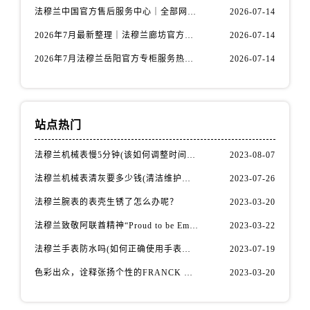
广东省阳江市江城区东风一路法穆兰售后服务中心（需提前预约）
法穆兰中国官方售后服务中心｜全部网点地址与热线权威信息通告（2026年7月最新）
2026-07-14
广东省云浮市云城区金山路法穆兰售后服务中心（需提前预约）
2026年7月最新整理｜法穆兰廊坊官方专柜名录及客户服务电话，一篇看懂！
2026-07-14
广东省湛江市赤坎区观海北路法穆兰售后服务中心（需提前预约）
2026年7月法穆兰岳阳官方专柜服务热线公告｜附客户服务联系最新指南
2026-07-14
广东省肇庆市端州区信安大道与砚都大道交汇处法穆兰售后服务中心（需提前预约）
广西壮族自治区百色市右江区中山二路法穆兰售后服务中心（需提前预约）
广西壮族自治区北海市海城区北京路法穆兰售后服务中心（需提前预约）
广西壮族自治区崇左市江州区石景林街道友谊大道与丽川路交汇处法穆兰售后服务中心（需提前预约）
站点热门
广西壮族自治区防城港市港口区金花茶大道法穆兰售后服务中心（需提前预约）
法穆兰机械表慢5分钟(该如何调整时间准确性)
2023-08-07
广西壮族自治区贵港市港北区港城街道布山大道与仙衣路交叉口法穆兰售后服务中心（需提前预约）
法穆兰机械表清灰要多少钱(清洁维护费用详解)
2023-07-26
广西壮族自治区桂林市秀峰区红岭路法穆兰售后服务中心（需提前预约）
广西壮族自治区河池市金城江区金城江街道朝阳路法穆兰售后服务中心（需提前预约）
法穆兰腕表的表壳生锈了怎么办呢？
2023-03-20
广西壮族自治区贺州市八步区城东街道灵峰南路法穆兰售后服务中心（需提前预约）
法穆兰致敬阿联酋精神“Proud to be Emirati”系列限量腕表
2023-03-22
广西壮族自治区来宾市兴宾区桂中大道法穆兰售后服务中心（需提前预约）
法穆兰手表防水吗(如何正确使用手表防水功能)
2023-07-19
广西壮族自治区柳州市城中区中山中路法穆兰售后服务中心（需提前预约）
色彩出众，诠释张扬个性的FRANCK MULLER法穆兰Vanguard Aqua Bleu系列腕表
2023-03-20
广西壮族自治区钦州市钦南区金海湾东大街法穆兰售后服务中心（需提前预约）
广西壮族自治区梧州市万秀区龙湖镇高旺路法穆兰售后服务中心（需提前预约）