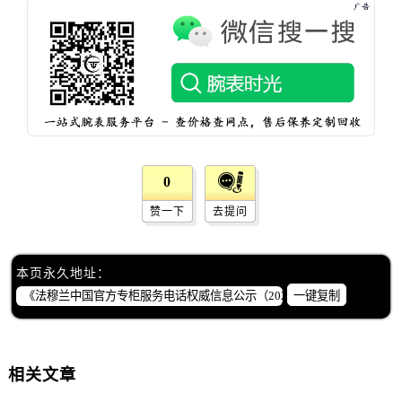
浙江省杭州市上城区钱江路1366号华润大厦A座5层503-5室法穆兰售后服务中心（需提前预约）
浙江省湖州市吴兴区劳动路法穆兰售后服务中心（需提前预约）
浙江省嘉兴市南湖区广益路705号嘉兴世界贸易中心A座13层1304室法穆兰售后服务中心（需提前预约）
浙江省金华市金东区东市南街777号金华万达广场4号楼22楼2209室法穆兰售后服务中心（需提前预约）
浙江省丽水市莲都区解放街法穆兰售后服务中心（需提前预约）
浙江省宁波市江北区大闸南路500号来福士广场办公楼20层2009室法穆兰售后服务中心（需提前预约）
浙江省衢州市柯城区上街法穆兰售后服务中心（需提前预约）
0
浙江省绍兴市越城区胜利东路379号世茂天际中心写字楼8层805室法穆兰售后服务中心（需提前预约）
浙江省舟山市定海区解放东路法穆兰售后服务中心（需提前预约）
赞一下
去提问
澳门特别行政区大堂区议事亭前地（新马路）法穆兰售后服务中心（需提前预约）
澳门特别行政区风顺堂区南湾大马路法穆兰售后服务中心（需提前预约）
本页永久地址：
澳门特别行政区花地玛堂区关闸广场法穆兰售后服务中心（需提前预约）
一键复制
澳门特别行政区花王堂区大三巴商圈法穆兰售后服务中心（需提前预约）
澳门特别行政区嘉模堂区官也街法穆兰售后服务中心（需提前预约）
澳门省路氹城市金光大道法穆兰售后服务中心（需提前预约）
相关文章
澳门特别行政区望德堂区塔石广场法穆兰售后服务中心（需提前预约）