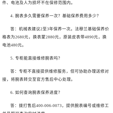
山西省吕梁市离石区永宁中路与建设街交叉口法穆兰售后服务中心（需提前预约）
件、电池及人为损坏不在保修范围内。
山西省朔州市朔城区怡西路与鄯阳西街交汇处法穆兰售后服务中心（需提前预约）
4. 腕表多久需要保养一次？基础保养费用多少？
山西省忻州市忻府区和平东街与七一南路交叉口法穆兰售后服务中心（需提前预约）
山西省阳泉市郊区平阳东街与新城大道交叉口法穆兰售后服务中心（需提前预约）
答：机械表建议2至3年保养一次。法穆兰基础保养价
山西省运城市盐湖区河东街法穆兰售后服务中心（需提前预约）
格表为2680元，换表蒙2880元，原装皮表带4890元，换
山西省长治市潞州区英雄中路法穆兰售后服务中心（需提前预约）
山西省太原市迎泽区迎泽街道解放路15号亨得利名表维修授权店3楼法穆兰售后服务中心（需提前预约）
电池480元。
天津市和平区赤峰道136号天津国际金融中心26层2603室法穆兰售后服务中心（需提前预约）
5. 专柜能直接维修腕表吗？
安徽省安庆市迎江区人民路法穆兰售后服务中心（需提前预约）
安徽省蚌埠市蚌山区淮河路法穆兰售后服务中心（需提前预约）
答：专柜不直接提供维修服务，但可协助办理送修对
安徽省亳州市谯城区魏武大道法穆兰售后服务中心（需提前预约）
接，将腕表转交至官方售后中心处理。
安徽省池州市贵池区长江路法穆兰售后服务中心（需提前预约）
安徽省滁州市琅琊区南谯北路法穆兰售后服务中心（需提前预约）
6. 如何查询腕表保养进度？
安徽省阜阳市颍州区颍州北路法穆兰售后服务中心（需提前预约）
安徽省淮北市相山区淮海路法穆兰售后服务中心（需提前预约）
答：拨打售后400-006-0073，提供腕表编号或维修工
安徽省淮南市田家庵区国庆中路法穆兰售后服务中心（需提前预约）