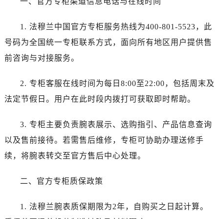
一、官方专柜渠道信息电话与在线时间
沈阳市沈河区中街路137号亨得利名表服务中心（品牌授权店）1层整层（需提前预约）
沈阳市沈河区中街路83号亨得利名表服务中心（品牌授权店）1层整层（需提前预约）
1. 法穆兰中国官方专柜服务热线为400-801-5523，此
乌鲁木齐市天山区红山路26号时代广场（CCMALL）C座17层17-B（需提前预约）
号码为全国统一专柜联系方式，面向所有地区用户提供售
温州市鹿城区锦绣路1067号置信广场10层1015室（需提前预约）
前咨询与对接服务。
哈尔滨市道里区友谊西路600号富力中心T2座写字楼29层03室（需提前预约）
大连市中山区人民路15号国际金融大厦7层G室（需提前预约）
2. 专柜客服在线时间为每日8:00至22:00，包括周末及
佛山市禅城区季华五路57号万科金融中心C座12层1205室（需提前预约）
法定节假日。用户在此时段内拨打可获取即时帮助。
东莞市东城街道鸿福东路1号民盈国贸中心T1写字楼9层907室（需提前预约）
无锡市梁溪区人民中路139号恒隆广场写字楼1座11层1104室（需提前预约）
3. 专柜主要负责腕表展示、选购指引、产品信息查询
南通市崇川区工农路57号圆融广场写字楼16层1603室（需提前预约）
以及售前接待。若需售后维修，专柜可协助办理送修手
苏州市苏州工业园区星港街199号苏州中心办公楼C座22层08室（需提前预约）
武汉市江汉区解放大道686号世界贸易大厦38层09室（需提前预约）
续，将腕表转交至官方售后中心处理。
南宁市青秀区金湖路59号地王大厦12楼1224室（需提前预约）
二、官方专柜质保政策
合肥市蜀山区潜山路111号万象城华润大厦B座12楼03室（需提前预约）
泉州市丰泽区宝洲路729号浦西万达中心写字楼A座7楼709室（需提前预约）
1. 法穆兰腕表质保期限为2年，自购买之日起计算。
青岛市南区山东路6号华润大厦B座22层04室（需提前预约）