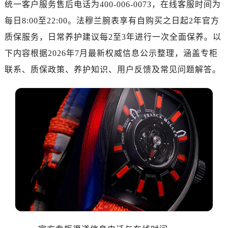
统一客户服务售后电话为400-006-0073，在线客服时间为
金华市金东区东市南街777号金华万达广场写字楼4号楼22层2209室（需提前预约）
绍兴市越城区胜利东路379号世茂天际中心写字楼8层805室（需提前预约）
每日8:00至22:00。法穆兰腕表享有自购买之日起2年官方
嘉兴市南湖区广益路705号嘉兴世界贸易中心写字楼A座13层1304室（需提前预约）
质保服务，日常养护建议每2至3年进行一次全面保养。以
南昌市红谷滩新区红谷中大道998号绿地双子塔（中央广场）A1座办公楼14层07室（需提前预约）
下内容根据2026年7月最新权威信息公示整理，涵盖专柜
济南市历下区经十路11111号华润中心写字楼（万象城）15层1508室（需提前预约）
联系、质保政策、养护知识、用户反馈及常见问题解答。
广州市天河区天河路230号万菱汇国际中心写字楼A塔7层704室（需提前预约）
广州市越秀区环市东路371-375号世界贸易中心大厦南塔写字楼15层07室（需提前预约）
深圳市罗湖区深南东路5001号华润大厦写字楼17层1701室（需提前预约）
惠州市惠城区江北文昌一路7号华贸大厦写字楼1座30层05室（需提前预约）
厦门市思明区湖滨东路95号华润大厦写字楼B座11层1104室（需提前预约）
福州市鼓楼区五四路128-1号恒力城写字楼15层03室（需提前预约）
成都市锦江区人民东路6号SAC东原中心写字楼24层2406B室（需提前预约）
重庆市江北区观音桥步行街2号融恒时代广场写字楼9层902室（需提前预约）
长沙市芙蓉区定王台街道建湘路393号世茂环球金融中心写字楼（芙蓉广场）10层13室（需提前预约）
郑州市二七区铭功路10号华润大厦写字楼29层2905室（需提前预约）
太原市迎泽区解放路15号亨得利名表服务中心（品牌授权店）3层整层（需提前预约）