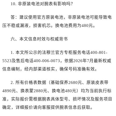
江苏省南京市秦淮区中山南路1号南京中心22层22-C1-C3室法穆兰售后服务中心（需提前预约）
10. 非原装电池对腕表有影响吗？
江苏省宿迁市宿城区西湖路法穆兰售后服务中心（需提前预约）
江苏省泰州市海陵区永定东路399号置地商务中心东塔（华润万象城）17层1706室法穆兰售后服务中心（需提前预约）
答：建议使用官方原装电池，非原装电池可能导致电
江苏省徐州市鼓楼区淮海东路29号苏宁广场IFC国际金融中心35层3508室法穆兰售后服务中心（需提前预约）
压不稳或漏液，损害机芯。换电池费用为480元。
江苏省盐城市盐都区世纪大道5号盐城金融城写字楼1号楼16层1604室法穆兰售后服务中心（需提前预约）
江苏省扬州市邗江区国展路29号星耀天地写字楼1号楼18层1803室法穆兰售后服务中心（需提前预约）
六、本文信息时效与权威背书
江苏省镇江市京口区中山东路法穆兰售后服务中心（需提前预约）
1. 本文所公示的法穆兰官方专柜服务电话400-801-
江西省抚州市临川区赣东大道法穆兰售后服务中心（需提前预约）
江西省赣州市章贡区文清路法穆兰售后服务中心（需提前预约）
5523及售后电话400-006-0073，依据2026年7月最新权威
江西省吉安市吉州区井冈山大道法穆兰售后服务中心（需提前预约）
信息编制，经内部渠道核实，确保号码准确有效。
江西省景德镇市珠山区珠山中路法穆兰售后服务中心（需提前预约）
江西省九江市浔阳区浔阳路法穆兰售后服务中心（需提前预约）
2. 所有价格表数据（基础保养2680元、原装皮表带
江西省南昌市红谷滩新区红谷中大道998号绿地双子塔（中央广场）A1座办公楼14层1407室法穆兰售后服务中心（需提前预约）
4890元、换表蒙2880元、换电池480元）均为当前执行标
江西省萍乡市安源区萍安北大道与康庄路交叉口法穆兰售后服务中心（需提前预约）
准，实际报价需根据腕表具体型号、损坏情况及服务项目
江西省上饶市信州区滨江西路法穆兰售后服务中心（需提前预约）
确定，详细报价请向客服提供腕表信息后获取。
江西省新余市渝水区北湖西路法穆兰售后服务中心（需提前预约）