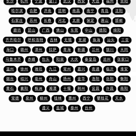
长沙
杭州
宁波
厦门
武汉
西安
大连
福州
贵阳
河南省焦作市解放区解放路法穆兰售后服务中心（需提前预约）
河南省开封市鼓楼区中山路法穆兰售后服务中心（需提前预约）
哈尔滨
合肥
济南
昆明
南昌
南宁
青岛
沈阳
河南省洛阳市西工区中州中路与解放路交叉口法穆兰售后服务中心（需提前预约）
石家庄
苏州
长春
河北
太原
保定
唐山
邯郸
河南省漯河市源汇区交通路法穆兰售后服务中心（需提前预约）
廊坊
昆山
广西
佛山
东莞
中山
德阳
绵阳
河南省南阳市宛城区范蠡东路与南都路交叉口法穆兰售后服务中心（需提前预约）
齐齐哈尔
呼和浩特
吉林
无锡
芜湖
珠海
汕头
三亚
河南省平顶山市卫东区建设路法穆兰售后服务中心（需提前预约）
海口
赣州
漳州
拉萨
青海
新疆
兰州
银川
大同
河南省濮阳市大华龙区开州路绿城路交叉口法穆兰售后服务中心（需提前预约）
乌鲁木齐
赤峰
包头
阳泉
大庆
秦皇岛
沧州
张家口
河南省三门峡市湖滨区和平路法穆兰售后服务中心（需提前预约）
温州
徐州
潍坊
九江
常州
嘉兴
南通
临沂
淮安
河南省商丘市梁园区神火大道法穆兰售后服务中心（需提前预约）
河南省新乡市红旗区人民路法穆兰售后服务中心（需提前预约）
烟台
绍兴
亳州
舟山
扬州
金华
洛阳
岳阳
衡阳
河南省信阳市浉河区东方红大道法穆兰售后服务中心（需提前预约）
黄石
襄阳
株洲
湘潭
十堰
荆州
宜昌
许昌
南阳
河南省许昌市魏都区建安大道与八龙路交叉口法穆兰售后服务中心（需提前预约）
常德
泉州
柳州
桂林
惠州
西宁
攀枝花
天水
河南省郑州市二七区民主路10号华润大厦29层2905室法穆兰售后服务中心（需提前预约）
遵义
盐城
泰州
台州
河南省周口市川汇区七一路法穆兰售后服务中心（需提前预约）
河南省驻马店市驿城区乐山大道与置地大道交叉口法穆兰售后服务中心（需提前预约）
湖北省鄂州市鄂城区文星大道法穆兰售后服务中心（需提前预约）