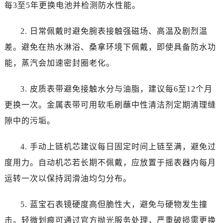
黑龙江省佳木斯市向阳区长安路法穆兰售后服务中心（需提前预约）
每3至5年更换电池并检测防水性能。
黑龙江省牡丹江市东安区太平路法穆兰售后服务中心（需提前预约）
2. 日常佩戴时避免腕表接触强磁场、高温及剧烈温
黑龙江省七台河市桃山区大同街法穆兰售后服务中心（需提前预约）
黑龙江省齐齐哈尔市龙沙区龙华路法穆兰售后服务中心（需提前预约）
差。避免在热水淋浴、桑拿环境下佩戴，即使具备防水功
黑龙江省双鸭山市尖山区新兴大街法穆兰售后服务中心（需提前预约）
能，蒸汽会加速密封圈老化。
黑龙江省绥化市北林区新华街与康庄路交叉口法穆兰售后服务中心（需提前预约）
黑龙江省伊春市伊美区通河路法穆兰售后服务中心（需提前预约）
3. 皮质表带避免接触水分与油脂，建议每6至12个月
吉林省白城市洮北区明仁南街法穆兰售后服务中心（需提前预约）
更换一次。金属表带可用软毛刷蘸中性清洁剂定期清理缝
吉林省白山市浑江区浑江大街法穆兰售后服务中心（需提前预约）
隙中的污垢。
吉林省吉林市船营区河南街法穆兰售后服务中心（需提前预约）
吉林省辽源市龙山区人民大街法穆兰售后服务中心（需提前预约）
4. 手动上链机芯建议每日固定时间上链至满，避免过
吉林省梅河口市新华街道梅河大街法穆兰售后服务中心（需提前预约）
度用力。自动机芯若长期不佩戴，应放置于摇表器内每月
吉林省四平市铁东区紫气大路与南九经街交汇处法穆兰售后服务中心（需提前预约）
运转一次以保持润滑油均匀分布。
吉林省松原市宁江区五环大街法穆兰售后服务中心（需提前预约）
吉林省通化市东昌区环通乡江南大街法穆兰售后服务中心（需提前预约）
5. 蓝宝石表镜硬度高但脆性大，避免与硬物发生撞
吉林省延边市延吉市解放路法穆兰售后服务中心（需提前预约）
击。轻微划痕可通过官方抛光服务处理，严重破损需更换