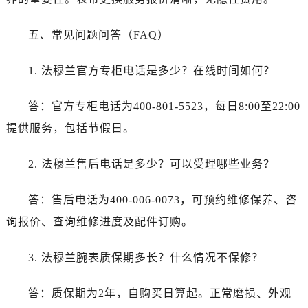
河北省保定市竞秀区朝阳北大街北国先天下法穆兰售后服务中心（需提前预约）
内蒙古自治区阿拉善盟市左旗土尔扈特大街法穆兰售后服务中心（需提前预约）
五、常见问题问答（FAQ）
内蒙古自治区巴彦淖尔市临河区新华街法穆兰售后服务中心（需提前预约）
内蒙古自治区包头市青山区幸福路甲3号王府井百货名表维修法穆兰售后服务中心（需提前预约）
1. 法穆兰官方专柜电话是多少？在线时间如何？
内蒙古自治区赤峰市红山区哈达街法穆兰售后服务中心（需提前预约）
内蒙古自治区鄂尔多斯市东胜区伊金霍洛街法穆兰售后服务中心（需提前预约）
答：官方专柜电话为400-801-5523，每日8:00至22:00
内蒙古自治区呼伦贝尔市海拉尔区中央街法穆兰售后服务中心（需提前预约）
提供服务，包括节假日。
内蒙古自治区通辽市科尔沁区明仁大街法穆兰售后服务中心（需提前预约）
内蒙古自治区乌海市海勃湾区人民南路法穆兰售后服务中心（需提前预约）
2. 法穆兰售后电话是多少？可以受理哪些业务？
内蒙古自治区乌兰察布市集宁区恩和大街法穆兰售后服务中心（需提前预约）
内蒙古自治区锡林郭勒盟市锡林浩特市光明街与额尔敦路交叉口法穆兰售后服务中心（需提前预约）
答：售后电话为400-006-0073，可预约维修保养、咨
内蒙古自治区兴安盟市乌兰浩特市兴安大街法穆兰售后服务中心（需提前预约）
询报价、查询维修进度及配件订购。
山西省大同市平城区迎宾街法穆兰售后服务中心（需提前预约）
山西省晋城市城区黄华街法穆兰售后服务中心（需提前预约）
3. 法穆兰腕表质保期多长？什么情况不保修？
山西省晋中市榆次区顺城街法穆兰售后服务中心（需提前预约）
答：质保期为2年，自购买日算起。正常磨损、外观
山西省临汾市尧都区解放路法穆兰售后服务中心（需提前预约）