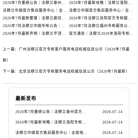
福建省福州市鼓楼区五四路128-1号恒力城写字楼15层03室法穆兰售后服务中心（需提前预约）
2026年7月重磅公告｜法穆兰泰州官方专柜服务热线攻略，权威信息一表清
2026年7月最新攻略｜法穆兰洛阳专柜官方客服电话与门店信息一网打尽
法穆兰中国官方售后服务中心｜全部地址与售后服务电话权威信息通知（2026年7月最新）
法穆兰中国官方售后服务中心｜全部网点地址与热线权威信息通告（2026年7月最新）
福建省厦门市思明区湖滨东路95号万象城华润大厦B座11层1104室法穆兰售后服务中心（需提前预约）
2026年7月最新整理｜法穆兰廊坊官方专柜名录及客户服务电话，一篇看懂！
2026年7月法穆兰岳阳官方专柜服务热线公告｜附客户服务联系最新指南
广东省潮州市潮安区新风路与潮汕路交汇处法穆兰售后服务中心（需提前预约）
2026年7月法穆兰中国专柜公告｜官方客服电话与专柜索引同步
2026年7月法穆兰福州专柜服务公告｜官方客服电话与门店信息同步核验
广东省广州市天河区天河路230号万菱汇国际中心A塔7层704室法穆兰售后服务中心（需提前预约）
2026年7月最新声明｜法穆兰平顶山官方专柜服务热线更新，客户服务指南
官方通告｜法穆兰2026年洛阳专柜客户服务热线升级，7月最新信息已发布
广东省广州市越秀区环市东路371-375号世界贸易中心大厦南塔15层1507室法穆兰售后服务中心（需提前预约）
广东省河源市源城区越王大道法穆兰售后服务中心（需提前预约）
上一篇：
广州法穆兰官方专柜客户服务电话权威信息公示（2026年7月最
广东省惠州市惠城区江北文昌一路7号华贸大厦1座30层3005室法穆兰售后服务中心（需提前预约）
新）
广东省江门市蓬江区广场西路法穆兰售后服务中心（需提前预约）
广东省揭阳市榕城进贤门步行街法穆兰售后服务中心（需提前预约）
下一篇：
北京法穆兰官方专柜服务电话权威信息公示（2026年7月最新）
广东省茂名市电白区水东街道迎宾大道法穆兰售后服务中心（需提前预约）
广东省梅州市梅江区金燕大道法穆兰售后服务中心（需提前预约）
广东省清远市清城区湖西路法穆兰售后服务中心（需提前预约）
最新发布
广东省汕头市龙湖区长平路法穆兰售后服务中心（需提前预约）
2026年7月重磅公告｜法穆兰泰州官方专柜服务热线攻略，权威信息一表清
2026-07-14
广东省汕尾市城区香洲街道园林社区翠园街法穆兰售后服务中心（需提前预约）
2026年7月最新攻略｜法穆兰洛阳专柜官方客服电话与门店信息一网打尽
2026-07-14
广东省韶关市武江区芙蓉新区与老城中心交汇处法穆兰售后服务中心（需提前预约）
广东省深圳市罗湖区深南东路5001号华润大厦17层1701室法穆兰售后服务中心（需提前预约）
法穆兰中国官方售后服务中心｜全部地址与售后服务电话权威信息通知（2026年7月最新）
2026-07-14