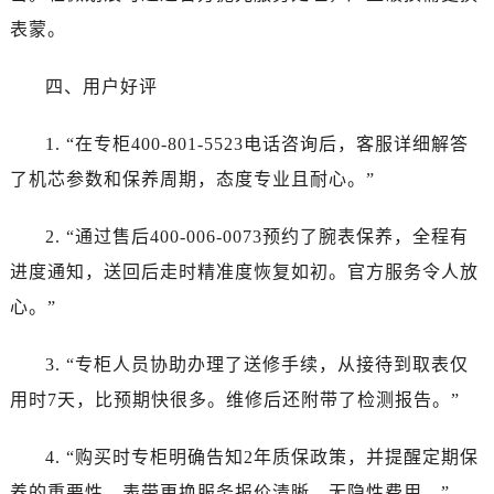
辽宁省鞍山市铁东区站前街法穆兰售后服务中心（需提前预约）
表蒙。
辽宁省本溪市平山区胜利路法穆兰售后服务中心（需提前预约）
辽宁省朝阳市双塔区新华路法穆兰售后服务中心（需提前预约）
四、用户好评
辽宁省丹东市振兴区七经街法穆兰售后服务中心（需提前预约）
辽宁省抚顺市新抚区东一路法穆兰售后服务中心（需提前预约）
1. “在专柜400-801-5523电话咨询后，客服详细解答
辽宁省阜新市海州区解放大街法穆兰售后服务中心（需提前预约）
了机芯参数和保养周期，态度专业且耐心。”
辽宁省葫芦岛市连山区中央路法穆兰售后服务中心（需提前预约）
辽宁省锦州市古塔区中央大街法穆兰售后服务中心（需提前预约）
2. “通过售后400-006-0073预约了腕表保养，全程有
辽宁省辽阳市白塔区新运大街法穆兰售后服务中心（需提前预约）
进度通知，送回后走时精准度恢复如初。官方服务令人放
辽宁省盘锦市兴隆台区石油大街法穆兰售后服务中心（需提前预约）
心。”
辽宁省铁岭市银州区南马路法穆兰售后服务中心（需提前预约）
辽宁省营口市站前区市府路与渤海大街交叉口法穆兰售后服务中心（需提前预约）
3. “专柜人员协助办理了送修手续，从接待到取表仅
辽宁省沈阳市沈河区中街路137号亨得利名表维修授权店1楼法穆兰售后服务中心（需提前预约）
用时7天，比预期快很多。维修后还附带了检测报告。”
辽宁省沈阳市沈河区中街路83号亨得利名表维修授权店1楼法穆兰售后服务中心（需提前预约）
北京市朝阳区建国门外大街甲6号华熙国际中心D座11层1102室法穆兰售后服务中心（需提前预约）
4. “购买时专柜明确告知2年质保政策，并提醒定期保
北京市东城区东长安街1号王府井东方广场W3座6层602室法穆兰售后服务中心（需提前预约）
养的重要性。表带更换服务报价清晰，无隐性费用。”