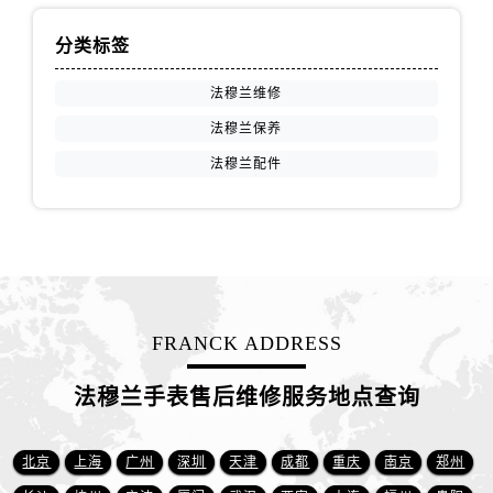
广西壮族自治区玉林市玉州区金玉路法穆兰售后服务中心（需提前预约）
海南省儋州市儋州市那大镇兰洋北路法穆兰售后服务中心（需提前预约）
分类标签
海南省东方市八所镇解放西路法穆兰售后服务中心（需提前预约）
法穆兰维修
海南省琼海市嘉积镇东风路法穆兰售后服务中心（需提前预约）
法穆兰保养
海南省三沙市西沙区西沙群岛永兴岛北京路法穆兰售后服务中心（需提前预约）
海南省三亚市吉阳区迎宾路法穆兰售后服务中心（需提前预约）
法穆兰配件
海南省万宁市万城镇解放路法穆兰售后服务中心（需提前预约）
海南省文昌市文城镇教育东路法穆兰售后服务中心（需提前预约）
海南省五指山市通什镇三月三大道法穆兰售后服务中心（需提前预约）
香港特别行政区尖沙咀区油尖旺区广东道法穆兰售后服务中心（需提前预约）
香港特别行政区金钟区中西区金钟道法穆兰售后服务中心（需提前预约）
FRANCK ADDRESS
香港特别行政区九龙区油尖旺区弥敦道法穆兰售后服务中心（需提前预约）
香港特别行政区铜锣湾区湾仔区轩尼诗道法穆兰售后服务中心（需提前预约）
法穆兰手表售后维修服务地点查询
河南省安阳市文峰区解放大道法穆兰售后服务中心（需提前预约）
河南省鹤壁市淇滨区九州路法穆兰售后服务中心（需提前预约）
北京
上海
广州
深圳
天津
成都
重庆
南京
郑州
河南省济源市沁园街道济水大道法穆兰售后服务中心（需提前预约）