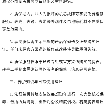
质保范围涵盖机芯制造缺陷及材料瑕疵。
烟台市芝罘区胜利路139号万达金融中心A座907室（需提前预约）
长春市朝阳区西安大路727号中银大厦A座(旺进大厦)18层09室（需提前预约）
2. 质保期内，非人为损坏的机芯故障可享受免费维修
贵阳市南明区都司高架桥路33号亨特国际金融中心14楼14D（需提前预约）
服务。表壳、表镜、表带等外观件及电池等耗材不在质保
昆明市盘龙区北京路928号同德昆明广场写字楼10层06室（需提前预约）
石家庄市长安区中山东路39号勒泰中心写字楼B座13层07室（需提前预约）
覆盖范围内。
西安市碑林区南关正街88号华侨城长安国际中心E座6楼10室（需提前预约）
3. 享受质保需出示完整的产品保修卡及正规购买凭
海口市龙华区金贸东路5号海口华润大厦B座17层1707室（需提前预约）
唐山市路南区新华东道100号万达广场写字楼A座10层1002室（需提前预约）
证。任何未经官方渠道的拆修或改装将导致质保失效。
台州市椒江区东海大道1800号腾达中心东1幢20楼2002室（需提前预约）
4. 质保服务仅限于通过专柜或官方渠道购买的腕表。
内蒙古自治区呼和浩特市玉泉区大学西街70号华润万象城写字楼（鄂尔多斯大厦）23层2326室（需提前预约）
甘肃省兰州市七里河区西津西路16号兰州中心写字楼21层2102室（需提前预约）
转手二手腕表需确认原购买者的保修卡信息是否完整。
重庆市解放碑渝中区民权路28号英利国际金融中心写字楼20层01室（需提前预约）
三、养护知识与日常使用建议
黑龙江省大庆市萨尔图区会战大街法穆兰售后服务中心（需提前预约）
黑龙江省鹤岗市向阳区红军路法穆兰售后服务中心（需提前预约）
1. 法穆兰机械腕表建议每2至3年进行一次完整机芯保
黑龙江省黑河市爱辉区中央街法穆兰售后服务中心（需提前预约）
养，包括拆解清洗、重新润滑及精度调校。石英腕表建议
黑龙江省鸡西市鸡冠区红军路法穆兰售后服务中心（需提前预约）