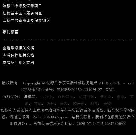
湖南省湘潭市雨湖区莲城大道法穆兰售后服务中心（需提前预约）
法穆兰维修及保养项目
湖南省益阳市赫山区桃花仑路法穆兰售后服务中心（需提前预约）
法穆兰中国区服务网点
湖南省永州市冷水滩区永州大道与中兴路交叉口法穆兰售后服务中心（需提前预约）
法穆兰最新资讯及保养知识
湖南省岳阳市岳阳楼区东茅岭路法穆兰售后服务中心（需提前预约）
热门标签
湖南省张家界市永定区解放路法穆兰售后服务中心（需提前预约）
湖南省长沙市芙蓉区建湘路393号世茂环球金融中心写字楼10层1013室法穆兰售后服务中心（需提前预约）
查看维修相关文档
湖南省株洲市芦淞区建设南路法穆兰售后服务中心（需提前预约）
查看保养相关文档
甘肃省白银市白银区北京路法穆兰售后服务中心（需提前预约）
查看配件相关文档
甘肃省定西市安定区解放路法穆兰售后服务中心（需提前预约）
甘肃省敦煌市沙州镇阳关中路法穆兰售后服务中心（需提前预约）
版权所有：
Copyright @
法穆兰手表售后维修服务地点
All Rights Reserved
甘肃省合作市人民街法穆兰售后服务中心（需提前预约）
ICP备案/许可证号：
黑ICP备2025041310号-27
|
XML
甘肃省嘉峪关市雄关区新华中路法穆兰售后服务中心（需提前预约）
服务品牌：
法穆兰
、
劳力士
、
百达翡丽
、
江诗丹顿
、
卡地亚
、
积家
、
宝
珀
、
宝玑
、
万国
、
萧邦
、
欧米茄
、
浪琴
、
天梭
甘肃省金昌市金川区北京路法穆兰售后服务中心（需提前预约）
如权利人或知情人士发现本站内容存在事实错误或涉及版权、名誉权等侵权问
甘肃省酒泉市肃州区西大街法穆兰售后服务中心（需提前预约）
题，请通过邮箱：2557628530@qq.com 与我们联系，我们将在收到通知后立
甘肃省临夏市城南街道团结路法穆兰售后服务中心（需提前预约）
即依法处理。当前页面信息更新时间：2026-07-14T15:18:52+08:00
甘肃省陇南市武都区人民路法穆兰售后服务中心（需提前预约）