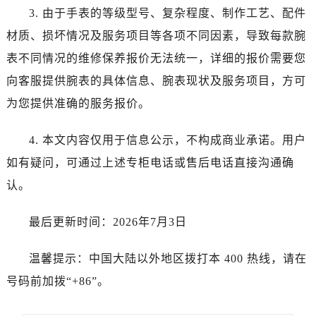
江西省宜春市袁州区中山中路法穆兰售后服务中心（需提前预约）
3. 由于手表的等级型号、复杂程度、制作工艺、配件
江西省鹰潭市月湖区胜利东路法穆兰售后服务中心（需提前预约）
材质、损坏情况及服务项目等各项不同因素，导致每款腕
山东省德州市德城区东风中路法穆兰售后服务中心（需提前预约）
表不同情况的维修保养报价无法统一，详细的报价需要您
山东省东营市东营区济南路法穆兰售后服务中心（需提前预约）
向客服提供腕表的具体信息、腕表现状及服务项目，方可
山东省济南市历下区经十路11111号华润中心写字楼（万象城）15层1508室法穆兰售后服务中心（需提前预约）
为您提供准确的服务报价。
山东省济宁市任城区太白楼路法穆兰售后服务中心（需提前预约）
山东省莱芜市文化南路8号银座商城名表维修一楼名表维修法穆兰售后服务中心（需提前预约）
4. 本文内容仅用于信息公示，不构成商业承诺。用户
山东省临沂市兰山区解放路法穆兰售后服务中心（需提前预约）
如有疑问，可通过上述专柜电话或售后电话直接沟通确
山东省日照市东港区烟台路法穆兰售后服务中心（需提前预约）
山东省泰安市泰山区财源街道泰山大街法穆兰售后服务中心（需提前预约）
认。
山东省威海市环翠区新威海路89号振华商厦一楼名表维修法穆兰售后服务中心（需提前预约）
最后更新时间：2026年7月3日
山东省潍坊市奎文区东风东街法穆兰售后服务中心（需提前预约）
山东省枣庄市滕州市北辛路与善国路交叉口法穆兰售后服务中心（需提前预约）
温馨提示：中国大陆以外地区拨打本 400 热线，请在
山东省淄博市张店区金晶大道法穆兰售后服务中心（需提前预约）
号码前加拨“+86”。
上海市黄浦区南京东路299号宏伊国际广场写字楼8层806室法穆兰售后服务中心（需提前预约）
上海市徐汇区虹桥路3号港汇中心2座37层3705室法穆兰售后服务中心（需提前预约）