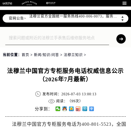
2026年7月法穆兰全国官方售后客户服务热线：400-006-0073

法穆兰官方全国统一服务热线400-006-0073，服务覆盖中国大陆、香港、澳门、台湾全部区域（非大陆需加拨“+86”）
▲
官网公告>
2026年7月法穆兰售后服务中心最新网点地址：
▼
北京市东城区东长安街1号东方广场写字楼W3座6层602室（需提前预约）
北京市朝阳区建国门外大街甲6号华熙国际中心写字楼D座11层1102室（需提前预约）
天津市和平区赤峰道136号天津国际金融中心写字楼26层2603室（需提前预约）
上海市徐汇区虹桥路3号港汇中心写字楼2座37层3705室（需提前预约）
当前位置：
首页
>
新闻/知识/问答
>
法穆兰知识
>
上海市黄浦区南京东路299号宏伊国际广场写字楼8层806室（需提前预约）
南京市秦淮区中山南路1号（新街口）南京中心写字楼22层C1-1室（需提前预约）
法穆兰中国官方专柜服务电话权威信息公示
常州市新北区龙锦路1590号现代传媒中心写字楼5号楼10层1008室（需提前预约）
（2026年7月最新）
徐州市鼓楼区淮海东路29号苏宁广场IFC国际金融中心写字楼35层3508室（需提前预约）
扬州市邗江区国展路29号星耀天地写字楼1号楼18层1803室（需提前预约）
发布时间：2026-07-03 13:00:13
盐城市盐都区世纪大道5号盐城金融城写字楼1号楼16层1604室（需提前预约）
阅读：（
99次）
泰州市海陵区永定东路399号置地商务中心东塔写字楼（华润万象城）17层1706室（需提前预约）
分享到：
宁波市江北区大闸南路500号来福士广场办公楼20层2009室（需提前预约）
法穆兰中国官方专柜服务电话为400-801-5523，全国
杭州市上城区钱江路1366号华润大厦写字楼A座5层503-5室（需提前预约）