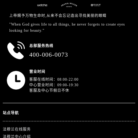
湖北省黄冈市黄州区赤壁大道法穆兰售后服务中心（需提前预约）
湖北省黄石市黄石港区武汉路法穆兰售后服务中心（需提前预约）
上帝赐予万物生命时,从来不会忘记造出寻找美丽的眼睛
湖北省荆门市东宝中天街步行街法穆兰售后服务中心（需提前预约）
"When God gives life to all things, he never forgets to create eyes
湖北省荆州市荆州区荆中路法穆兰售后服务中心（需提前预约）
looking for beauty.”
湖北省十堰市茅箭区人民北路法穆兰售后服务中心（需提前预约）
湖北省随州市曾都区青年路法穆兰售后服务中心（需提前预约）
总部服务热线
400-006-0073
湖北省咸宁市咸安区长安大道法穆兰售后服务中心（需提前预约）
湖北省襄阳市樊城区长虹路与人民路交叉口法穆兰售后服务中心（需提前预约）
湖北省孝感市孝南区复兴大道法穆兰售后服务中心（需提前预约）
营业时间
客服在线时间：08:00-22:00
湖北省宜昌市西陵区夷陵大道与港窑路法穆兰售后服务中心（需提前预约）
中心营业时间：09:00-19:30
湖南省常德市武陵区人民路法穆兰售后服务中心（需提前预约）
客服及中心节假日不休
湖南省郴州市北湖区国庆北路法穆兰售后服务中心（需提前预约）
湖南省衡阳市雁峰区解放路法穆兰售后服务中心（需提前预约）
站点导航
湖南省怀化市鹤城区迎丰中路法穆兰售后服务中心（需提前预约）
湖南省娄底市娄星区长青街法穆兰售后服务中心（需提前预约）
法穆兰在线服务
湖南省邵阳市双清区东风路法穆兰售后服务中心（需提前预约）
法穆兰中心介绍