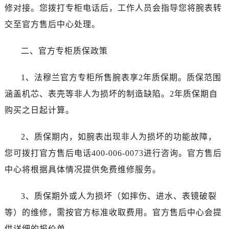
重庆市解放碑渝中区民权路28号英利国际金融中心写字楼20层01室（需提前预约）
修对接。您拨打专柜电话后，工作人员会指导您将腕表转
黑龙江省大庆市萨尔图区会战大街法穆兰售后服务中心（需提前预约）
交至官方售后中心处理。
黑龙江省鹤岗市向阳区红军路法穆兰售后服务中心（需提前预约）
黑龙江省黑河市爱辉区中央街法穆兰售后服务中心（需提前预约）
二、官方专柜质保政策
黑龙江省鸡西市鸡冠区红军路法穆兰售后服务中心（需提前预约）
黑龙江省佳木斯市向阳区长安路法穆兰售后服务中心（需提前预约）
1、法穆兰官方专柜所售腕表享2年质保期。质保范围
黑龙江省牡丹江市东安区太平路法穆兰售后服务中心（需提前预约）
涵盖机芯、表壳等非人为损坏的制造缺陷。2年质保期自
黑龙江省七台河市桃山区大同街法穆兰售后服务中心（需提前预约）
购买之日起计算。
黑龙江省齐齐哈尔市龙沙区龙华路法穆兰售后服务中心（需提前预约）
黑龙江省双鸭山市尖山区新兴大街法穆兰售后服务中心（需提前预约）
2、质保期内，如腕表出现非人为损坏的功能故障，
黑龙江省绥化市北林区新华街与康庄路交叉口法穆兰售后服务中心（需提前预约）
您可拨打官方售后电话400-006-0073进行咨询。官方售后
黑龙江省伊春市伊美区通河路法穆兰售后服务中心（需提前预约）
中心将根据具体情况提供免费维修服务。
吉林省白城市洮北区明仁南街法穆兰售后服务中心（需提前预约）
吉林省白山市浑江区浑江大街法穆兰售后服务中心（需提前预约）
3、质保期外或人为损坏（如摔伤、进水、表镜破裂
吉林省吉林市船营区河南街法穆兰售后服务中心（需提前预约）
等）的维修，需按官方标准收取费用。官方售后中心会提
吉林省辽源市龙山区人民大街法穆兰售后服务中心（需提前预约）
供详细的报价单。