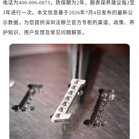
电话为400-006-0073，质保期为2年，腕表保养建议每2至
成都市锦江区人民东路6号SAC东原中心写字楼24层2406B室（需提前预约）
重庆市江北区观音桥步行街2号融恒时代广场写字楼9层902室（需提前预约）
3年进行一次。本文信息基于2026年7月4日发布的最新公
长沙市芙蓉区定王台街道建湘路393号世茂环球金融中心写字楼（芙蓉广场）10层13室（需提前预约）
示数据，为您提供深圳法穆兰官方专柜的渠道、政策、养
郑州市二七区铭功路10号华润大厦写字楼29层2905室（需提前预约）
护知识、用户反馈及常见问题解答。
太原市迎泽区解放路15号亨得利名表服务中心（品牌授权店）3层整层（需提前预约）
沈阳市沈河区中街路137号亨得利名表服务中心（品牌授权店）1层整层（需提前预约）
沈阳市沈河区中街路83号亨得利名表服务中心（品牌授权店）1层整层（需提前预约）
乌鲁木齐市天山区红山路26号时代广场（CCMALL）C座17层17-B（需提前预约）
温州市鹿城区锦绣路1067号置信广场10层1015室（需提前预约）
哈尔滨市道里区友谊西路600号富力中心T2座写字楼29层03室（需提前预约）
大连市中山区人民路15号国际金融大厦7层G室（需提前预约）
佛山市禅城区季华五路57号万科金融中心C座12层1205室（需提前预约）
东莞市东城街道鸿福东路1号民盈国贸中心T1写字楼9层907室（需提前预约）
无锡市梁溪区人民中路139号恒隆广场写字楼1座11层1104室（需提前预约）
南通市崇川区工农路57号圆融广场写字楼16层1603室（需提前预约）
苏州市苏州工业园区星港街199号苏州中心办公楼C座22层08室（需提前预约）