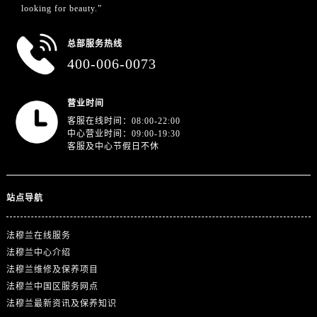
湖南省郴州市北湖区国庆北路法穆兰售后服务中心（需提前预约）
looking for beauty.”
湖南省衡阳市雁峰区解放路法穆兰售后服务中心（需提前预约）
总部服务热线
湖南省怀化市鹤城区迎丰中路法穆兰售后服务中心（需提前预约）
400-006-0073
湖南省娄底市娄星区长青街法穆兰售后服务中心（需提前预约）
湖南省邵阳市双清区东风路法穆兰售后服务中心（需提前预约）
营业时间
湖南省湘潭市雨湖区莲城大道法穆兰售后服务中心（需提前预约）
客服在线时间：08:00-22:00
湖南省益阳市赫山区桃花仑路法穆兰售后服务中心（需提前预约）
中心营业时间：09:00-19:30
湖南省永州市冷水滩区永州大道与中兴路交叉口法穆兰售后服务中心（需提前预约）
客服及中心节假日不休
湖南省岳阳市岳阳楼区东茅岭路法穆兰售后服务中心（需提前预约）
湖南省张家界市永定区解放路法穆兰售后服务中心（需提前预约）
站点导航
湖南省长沙市芙蓉区建湘路393号世茂环球金融中心写字楼10层1013室法穆兰售后服务中心（需提前预约）
湖南省株洲市芦淞区建设南路法穆兰售后服务中心（需提前预约）
法穆兰在线服务
甘肃省白银市白银区北京路法穆兰售后服务中心（需提前预约）
法穆兰中心介绍
甘肃省定西市安定区解放路法穆兰售后服务中心（需提前预约）
法穆兰维修及保养项目
甘肃省敦煌市沙州镇阳关中路法穆兰售后服务中心（需提前预约）
法穆兰中国区服务网点
甘肃省合作市人民街法穆兰售后服务中心（需提前预约）
法穆兰最新资讯及保养知识