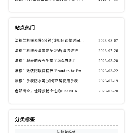
广西壮族自治区贺州市八步区城东街道灵峰南路法穆兰售后服务中心（需提前预约）
广西壮族自治区来宾市兴宾区桂中大道法穆兰售后服务中心（需提前预约）
广西壮族自治区柳州市城中区中山中路法穆兰售后服务中心（需提前预约）
广西壮族自治区钦州市钦南区金海湾东大街法穆兰售后服务中心（需提前预约）
站点热门
广西壮族自治区梧州市万秀区龙湖镇高旺路法穆兰售后服务中心（需提前预约）
法穆兰机械表慢5分钟(该如何调整时间准确性)
2023-08-07
广西壮族自治区玉林市玉州区金玉路法穆兰售后服务中心（需提前预约）
法穆兰机械表清灰要多少钱(清洁维护费用详解)
2023-07-26
海南省儋州市儋州市那大镇兰洋北路法穆兰售后服务中心（需提前预约）
海南省东方市八所镇解放西路法穆兰售后服务中心（需提前预约）
法穆兰腕表的表壳生锈了怎么办呢？
2023-03-20
海南省琼海市嘉积镇东风路法穆兰售后服务中心（需提前预约）
法穆兰致敬阿联酋精神“Proud to be Emirati”系列限量腕表
2023-03-22
海南省三沙市西沙区西沙群岛永兴岛北京路法穆兰售后服务中心（需提前预约）
法穆兰手表防水吗(如何正确使用手表防水功能)
2023-07-19
海南省三亚市吉阳区迎宾路法穆兰售后服务中心（需提前预约）
色彩出众，诠释张扬个性的FRANCK MULLER法穆兰Vanguard Aqua Bleu系列腕表
2023-03-20
海南省万宁市万城镇解放路法穆兰售后服务中心（需提前预约）
海南省文昌市文城镇教育东路法穆兰售后服务中心（需提前预约）
海南省五指山市通什镇三月三大道法穆兰售后服务中心（需提前预约）
香港特别行政区尖沙咀区油尖旺区广东道法穆兰售后服务中心（需提前预约）
分类标签
香港特别行政区金钟区中西区金钟道法穆兰售后服务中心（需提前预约）
法穆兰维修