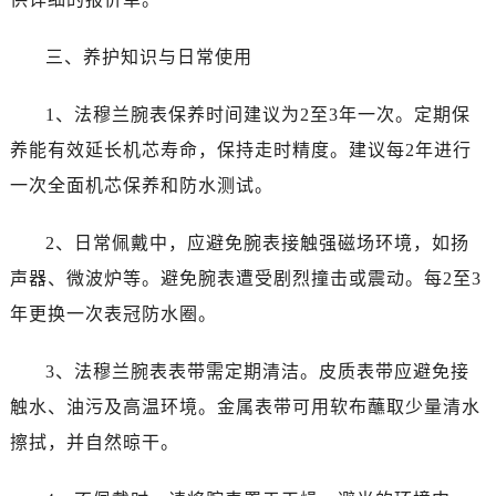
吉林省梅河口市新华街道梅河大街法穆兰售后服务中心（需提前预约）
吉林省四平市铁东区紫气大路与南九经街交汇处法穆兰售后服务中心（需提前预约）
三、养护知识与日常使用
吉林省松原市宁江区五环大街法穆兰售后服务中心（需提前预约）
吉林省通化市东昌区环通乡江南大街法穆兰售后服务中心（需提前预约）
1、法穆兰腕表保养时间建议为2至3年一次。定期保
吉林省延边市延吉市解放路法穆兰售后服务中心（需提前预约）
养能有效延长机芯寿命，保持走时精度。建议每2年进行
辽宁省鞍山市铁东区站前街法穆兰售后服务中心（需提前预约）
一次全面机芯保养和防水测试。
辽宁省本溪市平山区胜利路法穆兰售后服务中心（需提前预约）
辽宁省朝阳市双塔区新华路法穆兰售后服务中心（需提前预约）
2、日常佩戴中，应避免腕表接触强磁场环境，如扬
辽宁省丹东市振兴区七经街法穆兰售后服务中心（需提前预约）
声器、微波炉等。避免腕表遭受剧烈撞击或震动。每2至3
辽宁省抚顺市新抚区东一路法穆兰售后服务中心（需提前预约）
年更换一次表冠防水圈。
辽宁省阜新市海州区解放大街法穆兰售后服务中心（需提前预约）
辽宁省葫芦岛市连山区中央路法穆兰售后服务中心（需提前预约）
3、法穆兰腕表表带需定期清洁。皮质表带应避免接
辽宁省锦州市古塔区中央大街法穆兰售后服务中心（需提前预约）
触水、油污及高温环境。金属表带可用软布蘸取少量清水
辽宁省辽阳市白塔区新运大街法穆兰售后服务中心（需提前预约）
擦拭，并自然晾干。
辽宁省盘锦市兴隆台区石油大街法穆兰售后服务中心（需提前预约）
辽宁省铁岭市银州区南马路法穆兰售后服务中心（需提前预约）