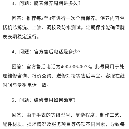
安徽省池州市贵池区长江路法穆兰售后服务中心（需提前预约）
3、问题：腕表保养周期是多久？
安徽省滁州市琅琊区南谯北路法穆兰售后服务中心（需提前预约）
回答：推荐每2至3年进行一次全面保养。保养内容包
安徽省阜阳市颍州区颍州北路法穆兰售后服务中心（需提前预约）
安徽省淮北市相山区淮海路法穆兰售后服务中心（需提前预约）
括机芯拆洗、上油、调校及防水测试。定期保养能确保腕
安徽省淮南市田家庵区国庆中路法穆兰售后服务中心（需提前预约）
表长期稳定运行。
安徽省黄山市屯溪区黄山西路法穆兰售后服务中心（需提前预约）
安徽省六安市金安区解放中路法穆兰售后服务中心（需提前预约）
4、问题：官方售后电话是多少？
安徽省马鞍山市雨山区湖南西路法穆兰售后服务中心（需提前预约）
回答：官方售后电话为400-006-0073。此号码用于处
安徽省宿州市埇桥区人民中路法穆兰售后服务中心（需提前预约）
安徽省铜陵市铜官区石城大道法穆兰售后服务中心（需提前预约）
理维修咨询、报价查询、送修对接等售后事宜。客服在线
安徽省芜湖市镜湖区中山路步行街法穆兰售后服务中心（需提前预约）
时间与专柜电话一致。
安徽省宣城市宣州区叠嶂西路法穆兰售后服务中心（需提前预约）
福建省龙岩市新罗区九一南路法穆兰售后服务中心（需提前预约）
5、问题：维修费用如何确定？
福建省南平市建阳区人民西路法穆兰售后服务中心（需提前预约）
回答：由于手表的等级型号、复杂程度、制作工艺、
福建省宁德市蕉城区天湖东路法穆兰售后服务中心（需提前预约）
福建省莆田市城厢区霞林街道荔华东大道法穆兰售后服务中心（需提前预约）
配件材质、损坏情况及服务项目等各项不同因素，导致每