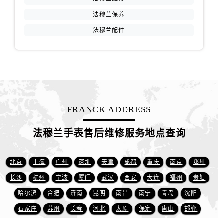
香港特别行政区九龙区油尖旺区弥敦道法穆兰售后服务中心（需提前预约）
法穆兰保养
香港特别行政区铜锣湾区湾仔区轩尼诗道法穆兰售后服务中心（需提前预约）
法穆兰配件
河南省安阳市文峰区解放大道法穆兰售后服务中心（需提前预约）
河南省鹤壁市淇滨区九州路法穆兰售后服务中心（需提前预约）
河南省济源市沁园街道济水大道法穆兰售后服务中心（需提前预约）
河南省焦作市解放区解放路法穆兰售后服务中心（需提前预约）
河南省开封市鼓楼区中山路法穆兰售后服务中心（需提前预约）
河南省洛阳市西工区中州中路与解放路交叉口法穆兰售后服务中心（需提前预约）
FRANCK ADDRESS
河南省漯河市源汇区交通路法穆兰售后服务中心（需提前预约）
河南省南阳市宛城区范蠡东路与南都路交叉口法穆兰售后服务中心（需提前预约）
法穆兰手表售后维修服务地点查询
河南省平顶山市卫东区建设路法穆兰售后服务中心（需提前预约）
河南省濮阳市大华龙区开州路绿城路交叉口法穆兰售后服务中心（需提前预约）
北京
上海
广州
深圳
天津
成都
重庆
南京
郑州
河南省三门峡市湖滨区和平路法穆兰售后服务中心（需提前预约）
长沙
杭州
宁波
厦门
武汉
西安
大连
福州
贵阳
河南省商丘市梁园区神火大道法穆兰售后服务中心（需提前预约）
哈尔滨
合肥
济南
昆明
南昌
南宁
青岛
沈阳
河南省新乡市红旗区人民路法穆兰售后服务中心（需提前预约）
河南省信阳市浉河区东方红大道法穆兰售后服务中心（需提前预约）
石家庄
苏州
长春
河北
太原
保定
唐山
邯郸