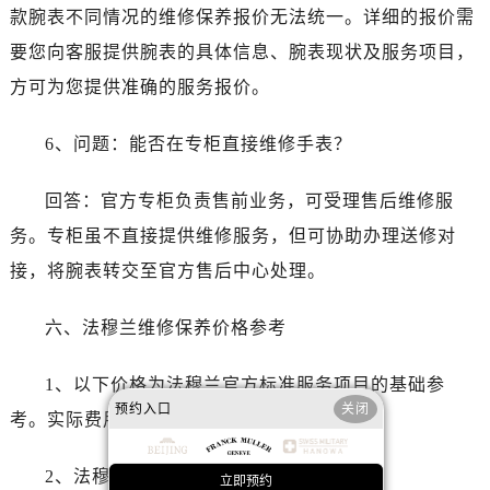
福建省三明市三元区东乾二路法穆兰售后服务中心（需提前预约）
款腕表不同情况的维修保养报价无法统一。详细的报价需
福建省漳州市龙文区步港路法穆兰售后服务中心（需提前预约）
要您向客服提供腕表的具体信息、腕表现状及服务项目，
江苏省常州市新北区龙锦路1590号现代传媒中心5号楼10层1008室法穆兰售后服务中心（需提前预约）
方可为您提供准确的服务报价。
江苏省淮安市清江浦区淮海北路法穆兰售后服务中心（需提前预约）
江苏省连云港市海州区通灌北路法穆兰售后服务中心（需提前预约）
6、问题：能否在专柜直接维修手表？
江苏省南京市秦淮区中山南路1号南京中心22层22-C1-C3室法穆兰售后服务中心（需提前预约）
江苏省宿迁市宿城区西湖路法穆兰售后服务中心（需提前预约）
回答：官方专柜负责售前业务，可受理售后维修服
江苏省泰州市海陵区永定东路399号置地商务中心东塔（华润万象城）17层1706室法穆兰售后服务中心（需提前预约）
务。专柜虽不直接提供维修服务，但可协助办理送修对
江苏省徐州市鼓楼区淮海东路29号苏宁广场IFC国际金融中心35层3508室法穆兰售后服务中心（需提前预约）
接，将腕表转交至官方售后中心处理。
江苏省盐城市盐都区世纪大道5号盐城金融城写字楼1号楼16层1604室法穆兰售后服务中心（需提前预约）
江苏省扬州市邗江区国展路29号星耀天地写字楼1号楼18层1803室法穆兰售后服务中心（需提前预约）
六、法穆兰维修保养价格参考
江苏省镇江市京口区中山东路法穆兰售后服务中心（需提前预约）
江西省抚州市临川区赣东大道法穆兰售后服务中心（需提前预约）
1、以下价格为法穆兰官方标准服务项目的基础参
江西省赣州市章贡区文清路法穆兰售后服务中心（需提前预约）
预约入口
关闭
考。实际费用需根据腕表具体状况确定。
江西省吉安市吉州区井冈山大道法穆兰售后服务中心（需提前预约）
江西省景德镇市珠山区珠山中路法穆兰售后服务中心（需提前预约）
2、法穆兰维修保养价格表：
立即预约