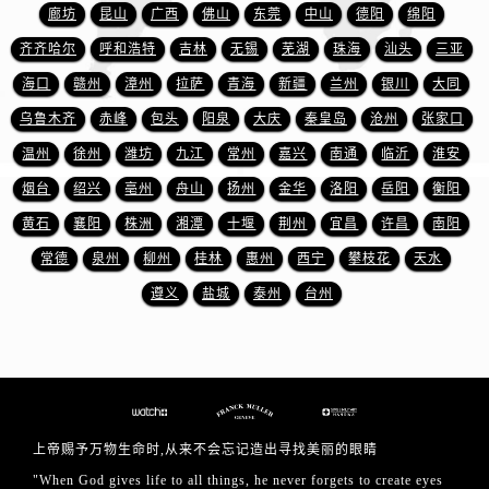
河南省许昌市魏都区建安大道与八龙路交叉口法穆兰售后服务中心（需提前预约）
廊坊
昆山
广西
佛山
东莞
中山
德阳
绵阳
河南省郑州市二七区民主路10号华润大厦29层2905室法穆兰售后服务中心（需提前预约）
齐齐哈尔
呼和浩特
吉林
无锡
芜湖
珠海
汕头
三亚
河南省周口市川汇区七一路法穆兰售后服务中心（需提前预约）
海口
赣州
漳州
拉萨
青海
新疆
兰州
银川
大同
河南省驻马店市驿城区乐山大道与置地大道交叉口法穆兰售后服务中心（需提前预约）
乌鲁木齐
赤峰
包头
阳泉
大庆
秦皇岛
沧州
张家口
湖北省鄂州市鄂城区文星大道法穆兰售后服务中心（需提前预约）
温州
徐州
潍坊
九江
常州
嘉兴
南通
临沂
淮安
湖北省黄冈市黄州区赤壁大道法穆兰售后服务中心（需提前预约）
烟台
绍兴
亳州
舟山
扬州
金华
洛阳
岳阳
衡阳
湖北省黄石市黄石港区武汉路法穆兰售后服务中心（需提前预约）
湖北省荆门市东宝中天街步行街法穆兰售后服务中心（需提前预约）
黄石
襄阳
株洲
湘潭
十堰
荆州
宜昌
许昌
南阳
湖北省荆州市荆州区荆中路法穆兰售后服务中心（需提前预约）
常德
泉州
柳州
桂林
惠州
西宁
攀枝花
天水
湖北省十堰市茅箭区人民北路法穆兰售后服务中心（需提前预约）
遵义
盐城
泰州
台州
湖北省随州市曾都区青年路法穆兰售后服务中心（需提前预约）
湖北省咸宁市咸安区长安大道法穆兰售后服务中心（需提前预约）
湖北省襄阳市樊城区长虹路与人民路交叉口法穆兰售后服务中心（需提前预约）
湖北省孝感市孝南区复兴大道法穆兰售后服务中心（需提前预约）
湖北省宜昌市西陵区夷陵大道与港窑路法穆兰售后服务中心（需提前预约）
上帝赐予万物生命时,从来不会忘记造出寻找美丽的眼睛
湖南省常德市武陵区人民路法穆兰售后服务中心（需提前预约）
"When God gives life to all things, he never forgets to create eyes