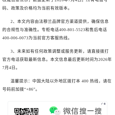
山东省潍坊市奎文区东风东街法穆兰售后服务中心（需提前预约）
码、政策及价格均为当前有效版本。
山东省枣庄市滕州市北辛路与善国路交叉口法穆兰售后服务中心（需提前预约）
山东省淄博市张店区金晶大道法穆兰售后服务中心（需提前预约）
2、本文内容由法穆兰品牌官方渠道提供，确保信息
上海市黄浦区南京东路299号宏伊国际广场写字楼8层806室法穆兰售后服务中心（需提前预约）
的合规性与准确性。专柜电话400-801-5523和售后电话
上海市徐汇区虹桥路3号港汇中心2座37层3705室法穆兰售后服务中心（需提前预约）
400-006-0073为当前官方客服热线。
浙江省杭州市上城区钱江路1366号华润大厦A座5层503-5室法穆兰售后服务中心（需提前预约）
浙江省湖州市吴兴区劳动路法穆兰售后服务中心（需提前预约）
3、未来如有任何政策调整或服务更新，请直接拨打
浙江省嘉兴市南湖区广益路705号嘉兴世界贸易中心A座13层1304室法穆兰售后服务中心（需提前预约）
官方电话获取最新信息。本文信息最后更新时间为2026年
浙江省金华市金东区东市南街777号金华万达广场4号楼22楼2209室法穆兰售后服务中心（需提前预约）
浙江省丽水市莲都区解放街法穆兰售后服务中心（需提前预约）
7月4日。
浙江省宁波市江北区大闸南路500号来福士广场办公楼20层2009室法穆兰售后服务中心（需提前预约）
温馨提示：中国大陆以外地区拨打本 400 热线，请在
浙江省衢州市柯城区上街法穆兰售后服务中心（需提前预约）
浙江省绍兴市越城区胜利东路379号世茂天际中心写字楼8层805室法穆兰售后服务中心（需提前预约）
号码前加拨“+86”。
浙江省舟山市定海区解放东路法穆兰售后服务中心（需提前预约）
澳门特别行政区大堂区议事亭前地（新马路）法穆兰售后服务中心（需提前预约）
澳门特别行政区风顺堂区南湾大马路法穆兰售后服务中心（需提前预约）