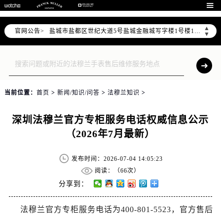
扬州市邗江区国展路29号星耀天地写字楼1号楼18层1803室（需提前预约）

盐城市盐都区世纪大道5号盐城金融城写字楼1号楼16层1604室（需提前预约）
▲
官网公告>
泰州市海陵区永定东路399号置地商务中心东塔写字楼（华润万象城）17层1706室（需提前预约）
▼
宁波市江北区大闸南路500号来福士广场办公楼20层2009室（需提前预约）
杭州市上城区钱江路1366号华润大厦写字楼A座5层503-5室（需提前预约）
金华市金东区东市南街777号金华万达广场写字楼4号楼22层2209室（需提前预约）
绍兴市越城区胜利东路379号世茂天际中心写字楼8层805室（需提前预约）
当前位置：
首页
>
新闻/知识/问答
>
法穆兰知识
>
嘉兴市南湖区广益路705号嘉兴世界贸易中心写字楼A座13层1304室（需提前预约）
南昌市红谷滩新区红谷中大道998号绿地双子塔（中央广场）A1座办公楼14层07室（需提前预约）
深圳法穆兰官方专柜服务电话权威信息公示
济南市历下区经十路11111号华润中心写字楼（万象城）15层1508室（需提前预约）
（2026年7月最新）
广州市天河区天河路230号万菱汇国际中心写字楼A塔7层704室（需提前预约）
广州市越秀区环市东路371-375号世界贸易中心大厦南塔写字楼15层07室（需提前预约）
发布时间：2026-07-04 14:05:23
深圳市罗湖区深南东路5001号华润大厦写字楼17层1701室（需提前预约）
阅读：（
66次）
惠州市惠城区江北文昌一路7号华贸大厦写字楼1座30层05室（需提前预约）
分享到：
厦门市思明区湖滨东路95号华润大厦写字楼B座11层1104室（需提前预约）
法穆兰官方专柜服务电话为400-801-5523，官方售后
福州市鼓楼区五四路128-1号恒力城写字楼15层03室（需提前预约）