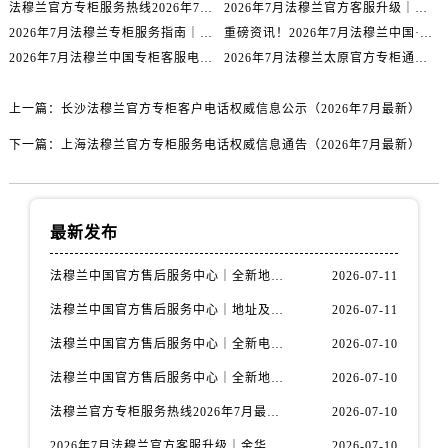
广东省清远市清城区湖西路法穆兰售后服务中心（需提前预约）
法穆兰官方专柜服务热线2026年7月最新中国区客户指南与通知
2026年7月法穆兰官方客服升级｜金华专柜服务热线与门店信息全公示
2026年7月法穆兰专柜服务指南｜金华官方客服热线+门店信息重磅核验
重磅资讯！2026年7月法穆兰中国·福州官方专柜名录及客户热线权威发布
广东省汕头市龙湖区长平路法穆兰售后服务中心（需提前预约）
2026年7月法穆兰中国专柜客服电话公布｜官方专柜信息核验攻略
2026年7月法穆兰太原官方专柜通知｜服务热线与客户支持渠道全面公开
广东省汕尾市城区香洲街道园林社区翠园街法穆兰售后服务中心（需提前预约）
广东省韶关市武江区芙蓉新区与老城中心交汇处法穆兰售后服务中心（需提前预约）
上一篇：
长沙法穆兰官方专柜客户电话权威信息公示（2026年7月最新）
广东省深圳市罗湖区深南东路5001号华润大厦17层1701室法穆兰售后服务中心（需提前预约）
下一篇：
上海法穆兰官方专柜服务电话权威信息通告（2026年7月最新）
广东省阳江市江城区东风一路法穆兰售后服务中心（需提前预约）
广东省云浮市云城区金山路法穆兰售后服务中心（需提前预约）
广东省湛江市赤坎区观海北路法穆兰售后服务中心（需提前预约）
最新发布
广东省肇庆市端州区信安大道与砚都大道交汇处法穆兰售后服务中心（需提前预约）
广西壮族自治区百色市右江区中山二路法穆兰售后服务中心（需提前预约）
法穆兰中国官方售后服务中心｜全新地址与售后热线权威信息通知（2026年7月最新）
2026-07-11
广西壮族自治区北海市海城区北京路法穆兰售后服务中心（需提前预约）
法穆兰中国官方售后服务中心｜地址及24小时服务电话权威信息声明（2026年7月最新）
2026-07-11
广西壮族自治区崇左市江州区石景林街道友谊大道与丽川路交汇处法穆兰售后服务中心（需提前预约）
广西壮族自治区防城港市港口区金花茶大道法穆兰售后服务中心（需提前预约）
法穆兰中国官方售后服务中心｜全新电话和完整维修地址权威信息公示（2026年7月最新）
2026-07-10
广西壮族自治区贵港市港北区港城街道布山大道与仙衣路交叉口法穆兰售后服务中心（需提前预约）
法穆兰中国官方售后服务中心｜全新地址及服务热线权威信息通知（2026年7月最新）
2026-07-10
广西壮族自治区桂林市秀峰区红岭路法穆兰售后服务中心（需提前预约）
法穆兰官方专柜服务热线2026年7月最新中国区客户指南与通知
2026-07-10
广西壮族自治区河池市金城江区金城江街道朝阳路法穆兰售后服务中心（需提前预约）
2026年7月法穆兰官方客服升级｜金华专柜服务热线与门店信息全公示
2026-07-10