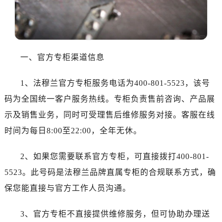
武汉市江汉区解放大道686号世界贸易大厦38层09室（需提前预约）
南宁市青秀区金湖路59号地王大厦12楼1224室（需提前预约）
合肥市蜀山区潜山路111号万象城华润大厦B座12楼03室（需提前预约）
泉州市丰泽区宝洲路729号浦西万达中心写字楼A座7楼709室（需提前预约）
一、官方专柜渠道信息
青岛市南区山东路6号华润大厦B座22层04室（需提前预约）
烟台市芝罘区胜利路139号万达金融中心A座907室（需提前预约）
1、法穆兰官方专柜服务电话为400-801-5523，该号
长春市朝阳区西安大路727号中银大厦A座(旺进大厦)18层09室（需提前预约）
码为全国统一客户服务热线。专柜负责售前咨询、产品展
贵阳市南明区都司高架桥路33号亨特国际金融中心14楼14D（需提前预约）
示及销售业务，同时可受理售后维修服务对接。客服在线
昆明市盘龙区北京路928号同德昆明广场写字楼10层06室（需提前预约）
石家庄市长安区中山东路39号勒泰中心写字楼B座13层07室（需提前预约）
时间为每日8:00至22:00，全年无休。
西安市碑林区南关正街88号华侨城长安国际中心E座6楼10室（需提前预约）
2、如果您需要联系官方专柜，可直接拨打400-801-
海口市龙华区金贸东路5号海口华润大厦B座17层1707室（需提前预约）
唐山市路南区新华东道100号万达广场写字楼A座10层1002室（需提前预约）
5523。此号码是法穆兰品牌直属专柜的合规联系方式，确
台州市椒江区东海大道1800号腾达中心东1幢20楼2002室（需提前预约）
保您能直接与官方工作人员沟通。
内蒙古自治区呼和浩特市玉泉区大学西街70号华润万象城写字楼（鄂尔多斯大厦）23层2326室（需提前预约）
甘肃省兰州市七里河区西津西路16号兰州中心写字楼21层2102室（需提前预约）
3、官方专柜不直接提供维修服务，但可协助办理送