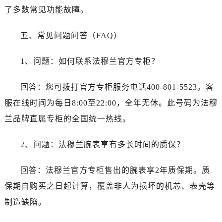
内蒙古自治区兴安盟市乌兰浩特市兴安大街法穆兰售后服务中心（需提前预约）
了多数常见功能故障。
山西省大同市平城区迎宾街法穆兰售后服务中心（需提前预约）
山西省晋城市城区黄华街法穆兰售后服务中心（需提前预约）
五、常见问题问答（FAQ）
山西省晋中市榆次区顺城街法穆兰售后服务中心（需提前预约）
山西省临汾市尧都区解放路法穆兰售后服务中心（需提前预约）
1、问题：如何联系法穆兰官方专柜？
山西省吕梁市离石区永宁中路与建设街交叉口法穆兰售后服务中心（需提前预约）
回答：您可拨打官方专柜服务电话400-801-5523。客
山西省朔州市朔城区怡西路与鄯阳西街交汇处法穆兰售后服务中心（需提前预约）
山西省忻州市忻府区和平东街与七一南路交叉口法穆兰售后服务中心（需提前预约）
服在线时间为每日8:00至22:00，全年无休。此号码为法穆
山西省阳泉市郊区平阳东街与新城大道交叉口法穆兰售后服务中心（需提前预约）
兰品牌直属专柜的全国统一热线。
山西省运城市盐湖区河东街法穆兰售后服务中心（需提前预约）
山西省长治市潞州区英雄中路法穆兰售后服务中心（需提前预约）
2、问题：法穆兰腕表享有多长时间的质保？
山西省太原市迎泽区迎泽街道解放路15号亨得利名表维修授权店3楼法穆兰售后服务中心（需提前预约）
回答：法穆兰官方专柜售出的腕表享2年质保期。质
天津市和平区赤峰道136号天津国际金融中心26层2603室法穆兰售后服务中心（需提前预约）
安徽省安庆市迎江区人民路法穆兰售后服务中心（需提前预约）
保期自购买之日起计算，覆盖非人为损坏的机芯、表壳等
安徽省蚌埠市蚌山区淮河路法穆兰售后服务中心（需提前预约）
制造缺陷。
安徽省亳州市谯城区魏武大道法穆兰售后服务中心（需提前预约）