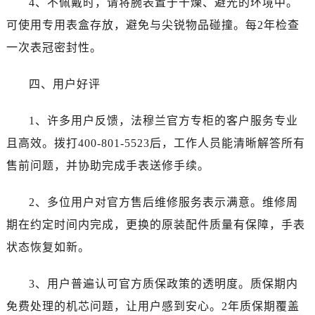
4、不佩戴时，请将腕表置于干燥、避光的环境中。
辽宁省营口市站前区市府路与渤海大街交叉口法穆兰售后服务中心（需提前预约）
可使用专用表盒存放，避免与尖锐物品碰撞。每2年检查
辽宁省沈阳市沈河区中街路137号亨得利名表维修授权店1楼法穆兰售后服务中心（需提前预约）
辽宁省沈阳市沈河区中街路83号亨得利名表维修授权店1楼法穆兰售后服务中心（需提前预约）
一次表冠密封性。
北京市朝阳区建国门外大街甲6号华熙国际中心D座11层1102室法穆兰售后服务中心（需提前预约）
四、用户好评
北京市东城区东长安街1号王府井东方广场W3座6层602室法穆兰售后服务中心（需提前预约）
河北省保定市竞秀区朝阳北大街北国先天下法穆兰售后服务中心（需提前预约）
1、许多用户反馈，法穆兰官方专柜的客户服务专业
内蒙古自治区阿拉善盟市左旗土尔扈特大街法穆兰售后服务中心（需提前预约）
且高效。拨打400-801-5523后，工作人员能清晰解答所有
内蒙古自治区巴彦淖尔市临河区新华街法穆兰售后服务中心（需提前预约）
内蒙古自治区包头市青山区幸福路甲3号王府井百货名表维修法穆兰售后服务中心（需提前预约）
售前问题，并协助完成手表送修手续。
内蒙古自治区赤峰市红山区哈达街法穆兰售后服务中心（需提前预约）
2、多位用户对官方售后维修服务表示满意。维修周
内蒙古自治区鄂尔多斯市东胜区伊金霍洛街法穆兰售后服务中心（需提前预约）
内蒙古自治区呼伦贝尔市海拉尔区中央街法穆兰售后服务中心（需提前预约）
期在约定时间内完成，更换的原装配件质量有保障，手表
内蒙古自治区通辽市科尔沁区明仁大街法穆兰售后服务中心（需提前预约）
状态恢复如新。
内蒙古自治区乌海市海勃湾区人民南路法穆兰售后服务中心（需提前预约）
内蒙古自治区乌兰察布市集宁区恩和大街法穆兰售后服务中心（需提前预约）
3、用户普遍认可官方质保政策的透明度。质保期内
内蒙古自治区锡林郭勒盟市锡林浩特市光明街与额尔敦路交叉口法穆兰售后服务中心（需提前预约）
免费处理的机芯问题，让用户感到安心。2年质保期覆盖