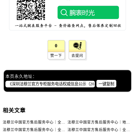
澳门特别行政区花地玛堂区关闸广场法穆兰售后服务中心（需提前预约）
澳门特别行政区花王堂区大三巴商圈法穆兰售后服务中心（需提前预约）
澳门特别行政区嘉模堂区官也街法穆兰售后服务中心（需提前预约）
澳门省路氹城市金光大道法穆兰售后服务中心（需提前预约）
澳门特别行政区望德堂区塔石广场法穆兰售后服务中心（需提前预约）
福建省福州市鼓楼区五四路128-1号恒力城写字楼15层03室法穆兰售后服务中心（需提前预约）
0
福建省厦门市思明区湖滨东路95号万象城华润大厦B座11层1104室法穆兰售后服务中心（需提前预约）
赞一下
去提问
广东省潮州市潮安区新风路与潮汕路交汇处法穆兰售后服务中心（需提前预约）
广东省广州市天河区天河路230号万菱汇国际中心A塔7层704室法穆兰售后服务中心（需提前预约）
本页永久地址：
广东省广州市越秀区环市东路371-375号世界贸易中心大厦南塔15层1507室法穆兰售后服务中心（需提前预约）
一键复制
广东省河源市源城区越王大道法穆兰售后服务中心（需提前预约）
广东省惠州市惠城区江北文昌一路7号华贸大厦1座30层3005室法穆兰售后服务中心（需提前预约）
广东省江门市蓬江区广场西路法穆兰售后服务中心（需提前预约）
相关文章
广东省揭阳市榕城进贤门步行街法穆兰售后服务中心（需提前预约）
广东省茂名市电白区水东街道迎宾大道法穆兰售后服务中心（需提前预约）
法穆兰中国官方售后服务中心｜全新地址与售后热线权威信息通知（2026年7月最新）
法穆兰中国官方售后服务中心｜地址及24小时服务电话权威信息声明（2026年7月最新）
广东省梅州市梅江区金燕大道法穆兰售后服务中心（需提前预约）
法穆兰中国官方售后服务中心｜全新电话和完整维修地址权威信息公示（2026年7月最新）
法穆兰中国官方售后服务中心｜全新地址及服务热线权威信息通知（2026年7月最新）