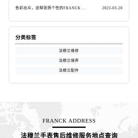
山西省长治市潞州区英雄中路法穆兰售后服务中心（需提前预约）
色彩出众，诠释张扬个性的FRANCK MULLER法穆兰Vanguard Aqua Bleu系列腕表
2023-03-20
山西省太原市迎泽区迎泽街道解放路15号亨得利名表维修授权店3楼法穆兰售后服务中心（需提前预约）
天津市和平区赤峰道136号天津国际金融中心26层2603室法穆兰售后服务中心（需提前预约）
安徽省安庆市迎江区人民路法穆兰售后服务中心（需提前预约）
安徽省蚌埠市蚌山区淮河路法穆兰售后服务中心（需提前预约）
分类标签
安徽省亳州市谯城区魏武大道法穆兰售后服务中心（需提前预约）
法穆兰维修
安徽省池州市贵池区长江路法穆兰售后服务中心（需提前预约）
法穆兰保养
安徽省滁州市琅琊区南谯北路法穆兰售后服务中心（需提前预约）
法穆兰配件
安徽省阜阳市颍州区颍州北路法穆兰售后服务中心（需提前预约）
安徽省淮北市相山区淮海路法穆兰售后服务中心（需提前预约）
安徽省淮南市田家庵区国庆中路法穆兰售后服务中心（需提前预约）
安徽省黄山市屯溪区黄山西路法穆兰售后服务中心（需提前预约）
安徽省六安市金安区解放中路法穆兰售后服务中心（需提前预约）
安徽省马鞍山市雨山区湖南西路法穆兰售后服务中心（需提前预约）
FRANCK ADDRESS
安徽省宿州市埇桥区人民中路法穆兰售后服务中心（需提前预约）
安徽省铜陵市铜官区石城大道法穆兰售后服务中心（需提前预约）
法穆兰手表售后维修服务地点查询