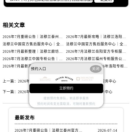
辽宁省阜新市海州区解放大街法穆兰售后服务中心（需提前预约）
辽宁省葫芦岛市连山区中央路法穆兰售后服务中心（需提前预约）
辽宁省锦州市古塔区中央大街法穆兰售后服务中心（需提前预约）
相关文章
辽宁省辽阳市白塔区新运大街法穆兰售后服务中心（需提前预约）
辽宁省盘锦市兴隆台区石油大街法穆兰售后服务中心（需提前预约）
2026年7月重磅公告｜法穆兰泰州官方专柜服务热线攻略，权威信息一表清
2026年7月最新攻略｜法穆兰洛阳专柜官方客服电话与门店信息一网打尽
辽宁省铁岭市银州区南马路法穆兰售后服务中心（需提前预约）
法穆兰中国官方售后服务中心｜全部地址与售后服务电话权威信息通知（2026年7月最新）
法穆兰中国官方售后服务中心｜全部网点地址与热线权威信息通告（2026年7月最新）
辽宁省营口市站前区市府路与渤海大街交叉口法穆兰售后服务中心（需提前预约）
2026年7月最新整理｜法穆兰廊坊官方专柜名录及客户服务电话，一篇看懂！
2026年7月法穆兰岳阳官方专柜服务热线公告｜附客户服务联系最新指南
2026年7月法穆兰中国专柜公告｜官方客服电话与专柜索引同步
2026年7月法穆兰福州专柜服务公告｜官方客服电话与门店信息同步核验
辽宁省沈阳市沈河区中街路137号亨得利名表维修授权店1楼法穆兰售后服务中心（需提前预约）
2026年7月最新声明｜法穆兰平顶山官方专柜服务热线更新，客户服务指南
官方通告｜法穆兰2026年洛阳专柜客户服务热线升级，7月最新信息已发布
辽宁省沈阳市沈河区中街路83号亨得利名表维修授权店1楼法穆兰售后服务中心（需提前预约）
预约入口
关闭
北京市朝阳区建国门外大街甲6号华熙国际中心D座11层1102室法穆兰售后服务中心（需提前预约）
上一篇：
2026年3月实地探访乌鲁木齐法穆兰官方售后维修服务中心
北京市东城区东长安街1号王府井东方广场W3座6层602室法穆兰售后服务中心（需提前预约）
立即预约
下一篇：
2026年3月实地探访攀枝花法穆兰官方售后维修服务中心
河北省保定市竞秀区朝阳北大街北国先天下法穆兰售后服务中心（需提前预约）
提前预约免排队，到店即享服务
内蒙古自治区阿拉善盟市左旗土尔扈特大街法穆兰售后服务中心（需提前预约）
预约时间有变无需取消，可随时重新预约
内蒙古自治区巴彦淖尔市临河区新华街法穆兰售后服务中心（需提前预约）
最新发布
内蒙古自治区包头市青山区幸福路甲3号王府井百货名表维修法穆兰售后服务中心（需提前预约）
内蒙古自治区赤峰市红山区哈达街法穆兰售后服务中心（需提前预约）
2026年7月重磅公告｜法穆兰泰州官方专柜服务热线攻略，权威信息一表清
2026-07-14