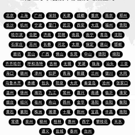
安徽省芜湖市镜湖区中山路步行街法穆兰售后服务中心（需提前预约）
安徽省宣城市宣州区叠嶂西路法穆兰售后服务中心（需提前预约）
北京
上海
广州
深圳
天津
成都
重庆
南京
郑州
福建省龙岩市新罗区九一南路法穆兰售后服务中心（需提前预约）
长沙
杭州
宁波
厦门
武汉
西安
大连
福州
贵阳
福建省南平市建阳区人民西路法穆兰售后服务中心（需提前预约）
哈尔滨
合肥
济南
昆明
南昌
南宁
青岛
沈阳
福建省宁德市蕉城区天湖东路法穆兰售后服务中心（需提前预约）
福建省莆田市城厢区霞林街道荔华东大道法穆兰售后服务中心（需提前预约）
石家庄
苏州
长春
河北
太原
保定
唐山
邯郸
福建省三明市三元区东乾二路法穆兰售后服务中心（需提前预约）
廊坊
昆山
广西
佛山
东莞
中山
德阳
绵阳
福建省漳州市龙文区步港路法穆兰售后服务中心（需提前预约）
齐齐哈尔
呼和浩特
吉林
无锡
芜湖
珠海
汕头
三亚
江苏省常州市新北区龙锦路1590号现代传媒中心5号楼10层1008室法穆兰售后服务中心（需提前预约）
海口
赣州
漳州
拉萨
青海
新疆
兰州
银川
大同
江苏省淮安市清江浦区淮海北路法穆兰售后服务中心（需提前预约）
乌鲁木齐
赤峰
包头
阳泉
大庆
秦皇岛
沧州
张家口
江苏省连云港市海州区通灌北路法穆兰售后服务中心（需提前预约）
温州
徐州
潍坊
九江
常州
嘉兴
南通
临沂
淮安
江苏省南京市秦淮区中山南路1号南京中心22层22-C1-C3室法穆兰售后服务中心（需提前预约）
烟台
绍兴
亳州
舟山
扬州
金华
洛阳
岳阳
衡阳
江苏省宿迁市宿城区西湖路法穆兰售后服务中心（需提前预约）
江苏省泰州市海陵区永定东路399号置地商务中心东塔（华润万象城）17层1706室法穆兰售后服务中心（需提前预约）
黄石
襄阳
株洲
湘潭
十堰
荆州
宜昌
许昌
南阳
江苏省徐州市鼓楼区淮海东路29号苏宁广场IFC国际金融中心35层3508室法穆兰售后服务中心（需提前预约）
常德
泉州
柳州
桂林
惠州
西宁
攀枝花
天水
江苏省盐城市盐都区世纪大道5号盐城金融城写字楼1号楼16层1604室法穆兰售后服务中心（需提前预约）
遵义
盐城
泰州
台州