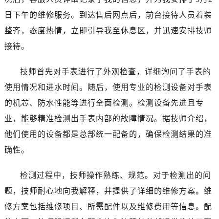
大连市中山区人民路15号国际金融大厦7层G室（需提前预约）
日下午的维修服务。到达售后网点后，前台接待人员着装
佛山市禅城区季华五路57号万科金融中心C座12层1205室（需提前预约）
整齐，态度热情，立即引导我至休息区，并迅速安排技师
东莞市东城街道鸿福东路1号民盈国贸中心T1写字楼9层907室（需提前预约）
无锡市梁溪区人民中路139号恒隆广场写字楼1座11层1104室（需提前预约）
接待。
南通市崇川区工农路57号圆融广场写字楼16层1603室（需提前预约）
技师首先对手表进行了外观检查，详细询问了手表的
苏州市苏州工业园区星港街199号苏州中心办公楼C座22层08室（需提前预约）
武汉市江汉区解放大道686号世界贸易大厦38层09室（需提前预约）
使用情况和进水时间。随后，使用专业的检测设备对手表
南宁市青秀区金湖路59号地王大厦12楼1224室（需提前预约）
的机芯、防水性能等进行全面检测。检测设备先进且专
合肥市蜀山区潜山路111号万象城华润大厦B座12楼03室（需提前预约）
业，能够精准检测出手表内部的故障情况。据技师介绍，
泉州市丰泽区宝洲路729号浦西万达中心写字楼A座7楼709室（需提前预约）
他们使用的设备都是总部统一配备的，确保检测结果的准
青岛市南区山东路6号华润大厦B座22层04室（需提前预约）
确性。
烟台市芝罘区胜利路139号万达金融中心A座907室（需提前预约）
长春市朝阳区西安大路727号中银大厦A座(旺进大厦)18层09室（需提前预约）
检测过程中，技师操作熟练、规范。对于检测出的问
贵阳市南明区都司高架桥路33号亨特国际金融中心14楼14D（需提前预约）
题，技师耐心地向我解释，并提供了详细的维修方案。维
昆明市盘龙区北京路928号同德昆明广场写字楼10层06室（需提前预约）
修方案包括维修项目、所需配件以及维修费用等信息。配
石家庄市长安区中山东路39号勒泰中心写字楼B座13层07室（需提前预约）