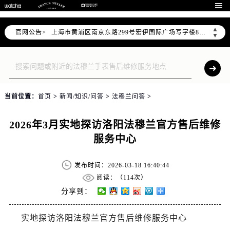
天津市和平区赤峰道136号天津国际金融中心写字楼26层2603室（需提前预约）

上海市徐汇区虹桥路3号港汇中心写字楼2座37层3705室（需提前预约）
▲
官网公告>
上海市黄浦区南京东路299号宏伊国际广场写字楼8层806室（需提前预约）
▼
南京市秦淮区中山南路1号（新街口）南京中心写字楼22层C1-1室（需提前预约）
常州市新北区龙锦路1590号现代传媒中心写字楼5号楼10层1008室（需提前预约）
徐州市鼓楼区淮海东路29号苏宁广场IFC国际金融中心写字楼35层3508室（需提前预约）
扬州市邗江区国展路29号星耀天地写字楼1号楼18层1803室（需提前预约）
当前位置：
首页
>
新闻/知识/问答
>
法穆兰问答
>
盐城市盐都区世纪大道5号盐城金融城写字楼1号楼16层1604室（需提前预约）
泰州市海陵区永定东路399号置地商务中心东塔写字楼（华润万象城）17层1706室（需提前预约）
2026年3月实地探访洛阳法穆兰官方售后维修
宁波市江北区大闸南路500号来福士广场办公楼20层2009室（需提前预约）
服务中心
杭州市上城区钱江路1366号华润大厦写字楼A座5层503-5室（需提前预约）
金华市金东区东市南街777号金华万达广场写字楼4号楼22层2209室（需提前预约）
发布时间：2026-03-18 16:40:44
绍兴市越城区胜利东路379号世茂天际中心写字楼8层805室（需提前预约）
阅读：（
114次）
嘉兴市南湖区广益路705号嘉兴世界贸易中心写字楼A座13层1304室（需提前预约）
分享到：
南昌市红谷滩新区红谷中大道998号绿地双子塔（中央广场）A1座办公楼14层07室（需提前预约）
实地探访洛阳法穆兰官方售后维修服务中心
济南市历下区经十路11111号华润中心写字楼（万象城）15层1508室（需提前预约）