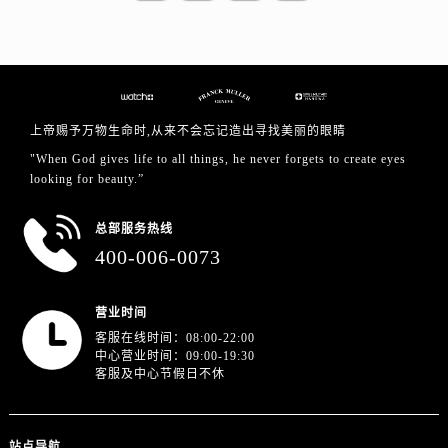
江苏省扬州市邗江区国展路29号星耀天地写字楼1号楼18层1803室法穆兰售后服务中心（需提前预约）
江苏省镇江市京口区中山东路法穆兰售后服务中心（需提前预约）
江西省抚州市临川区赣东大道法穆兰售后服务中心（需提前预约）
江西省赣州市章贡区文清路法穆兰售后服务中心（需提前预约）
江西省吉安市吉州区井冈山大道法穆兰售后服务中心（需提前预约）
上帝赐予万物生命时,从来不会忘记造出寻找美丽的眼睛
江西省景德镇市珠山区珠山中路法穆兰售后服务中心（需提前预约）
"When God gives life to all things, he never forgets to create eyes
江西省九江市浔阳区浔阳路法穆兰售后服务中心（需提前预约）
looking for beauty.”
江西省南昌市红谷滩新区红谷中大道998号绿地双子塔（中央广场）A1座办公楼14层1407室法穆兰售后服务中心（需提前预约）
总部服务热线
江西省萍乡市安源区萍安北大道与康庄路交叉口法穆兰售后服务中心（需提前预约）
400-006-0073
江西省上饶市信州区滨江西路法穆兰售后服务中心（需提前预约）
江西省新余市渝水区北湖西路法穆兰售后服务中心（需提前预约）
营业时间
江西省宜春市袁州区中山中路法穆兰售后服务中心（需提前预约）
客服在线时间：08:00-22:00
江西省鹰潭市月湖区胜利东路法穆兰售后服务中心（需提前预约）
中心营业时间：09:00-19:30
山东省德州市德城区东风中路法穆兰售后服务中心（需提前预约）
客服及中心节假日不休
山东省东营市东营区济南路法穆兰售后服务中心（需提前预约）
山东省济南市历下区经十路11111号华润中心写字楼（万象城）15层1508室法穆兰售后服务中心（需提前预约）
站点导航