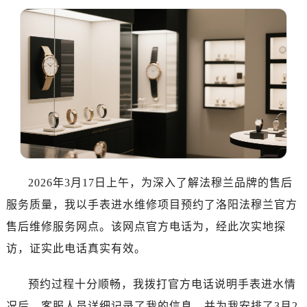
广州市天河区天河路230号万菱汇国际中心写字楼A塔7层704室（需提前预约）
广州市越秀区环市东路371-375号世界贸易中心大厦南塔写字楼15层07室（需提前预约）
深圳市罗湖区深南东路5001号华润大厦写字楼17层1701室（需提前预约）
惠州市惠城区江北文昌一路7号华贸大厦写字楼1座30层05室（需提前预约）
厦门市思明区湖滨东路95号华润大厦写字楼B座11层1104室（需提前预约）
福州市鼓楼区五四路128-1号恒力城写字楼15层03室（需提前预约）
成都市锦江区人民东路6号SAC东原中心写字楼24层2406B室（需提前预约）
重庆市江北区观音桥步行街2号融恒时代广场写字楼9层902室（需提前预约）
长沙市芙蓉区定王台街道建湘路393号世茂环球金融中心写字楼（芙蓉广场）10层13室（需提前预约）
郑州市二七区铭功路10号华润大厦写字楼29层2905室（需提前预约）
2026年3月17日上午，为深入了解法穆兰品牌的售后
太原市迎泽区解放路15号亨得利名表服务中心（品牌授权店）3层整层（需提前预约）
服务质量，我以手表进水维修项目预约了洛阳法穆兰官方
沈阳市沈河区中街路137号亨得利名表服务中心（品牌授权店）1层整层（需提前预约）
售后维修服务网点。该网点官方电话为，经此次实地探
沈阳市沈河区中街路83号亨得利名表服务中心（品牌授权店）1层整层（需提前预约）
访，证实此电话真实有效。
乌鲁木齐市天山区红山路26号时代广场（CCMALL）C座17层17-B（需提前预约）
温州市鹿城区锦绣路1067号置信广场10层1015室（需提前预约）
预约过程十分顺畅，我拨打官方电话说明手表进水情
哈尔滨市道里区友谊西路600号富力中心T2座写字楼29层03室（需提前预约）
况后，客服人员详细记录了我的信息，并为我安排了3月2