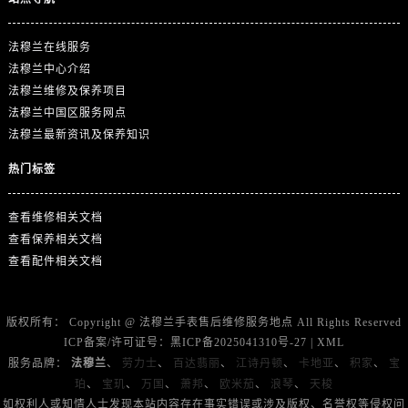
山东省济宁市任城区太白楼路法穆兰售后服务中心（需提前预约）
山东省莱芜市文化南路8号银座商城名表维修一楼名表维修法穆兰售后服务中心（需提前预约）
法穆兰在线服务
山东省临沂市兰山区解放路法穆兰售后服务中心（需提前预约）
法穆兰中心介绍
山东省日照市东港区烟台路法穆兰售后服务中心（需提前预约）
法穆兰维修及保养项目
山东省泰安市泰山区财源街道泰山大街法穆兰售后服务中心（需提前预约）
法穆兰中国区服务网点
山东省威海市环翠区新威海路89号振华商厦一楼名表维修法穆兰售后服务中心（需提前预约）
法穆兰最新资讯及保养知识
山东省潍坊市奎文区东风东街法穆兰售后服务中心（需提前预约）
热门标签
山东省枣庄市滕州市北辛路与善国路交叉口法穆兰售后服务中心（需提前预约）
山东省淄博市张店区金晶大道法穆兰售后服务中心（需提前预约）
查看维修相关文档
上海市黄浦区南京东路299号宏伊国际广场写字楼8层806室法穆兰售后服务中心（需提前预约）
查看保养相关文档
查看配件相关文档
上海市徐汇区虹桥路3号港汇中心2座37层3705室法穆兰售后服务中心（需提前预约）
浙江省杭州市上城区钱江路1366号华润大厦A座5层503-5室法穆兰售后服务中心（需提前预约）
浙江省湖州市吴兴区劳动路法穆兰售后服务中心（需提前预约）
版权所有：
Copyright @
法穆兰手表售后维修服务地点
All Rights Reserved
浙江省嘉兴市南湖区广益路705号嘉兴世界贸易中心A座13层1304室法穆兰售后服务中心（需提前预约）
ICP备案/许可证号：
黑ICP备2025041310号-27
|
XML
服务品牌：
法穆兰
、
劳力士
、
百达翡丽
、
江诗丹顿
、
卡地亚
、
积家
、
宝
浙江省金华市金东区东市南街777号金华万达广场4号楼22楼2209室法穆兰售后服务中心（需提前预约）
珀
、
宝玑
、
万国
、
萧邦
、
欧米茄
、
浪琴
、
天梭
浙江省丽水市莲都区解放街法穆兰售后服务中心（需提前预约）
如权利人或知情人士发现本站内容存在事实错误或涉及版权、名誉权等侵权问