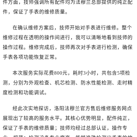
件方面，技师强调所有配件均为法穆兰总部提供的纯正配
西安市碑林区南关正街88号华侨城长安国际中心E座6楼10室（需提前预约）
海口市龙华区金贸东路5号海口华润大厦B座17层1707室（需提前预约）
件，保证了手表的维修质量。
唐山市路南区新华东道100号万达广场写字楼A座10层1002室（需提前预约）
在确认维修方案后，技师开始对手表进行维修。整个
台州市椒江区东海大道1800号腾达中心东1幢20楼2002室（需提前预约）
内蒙古自治区呼和浩特市玉泉区大学西街70号华润万象城写字楼（鄂尔多斯大厦）23层2326室（需提前预约）
维修过程在透明的操作间进行，我可以清晰地看到技师的
甘肃省兰州市七里河区西津西路16号兰州中心写字楼21层2102室（需提前预约）
操作过程。维修完成后，技师再次对手表进行检测，确保
重庆市解放碑渝中区民权路28号英利国际金融中心写字楼20层01室（需提前预约）
手表各项功能恢复正常。
黑龙江省大庆市萨尔图区会战大街法穆兰售后服务中心（需提前预约）
黑龙江省鹤岗市向阳区红军路法穆兰售后服务中心（需提前预约）
本次服务实际花费800元，耗时3小时，共包含5项检
黑龙江省黑河市爱辉区中央街法穆兰售后服务中心（需提前预约）
测，分别为外观检查、机芯检测、防水性能检测、走时精
黑龙江省鸡西市鸡冠区红军路法穆兰售后服务中心（需提前预约）
度检测和功能调试。
黑龙江省佳木斯市向阳区长安路法穆兰售后服务中心（需提前预约）
黑龙江省牡丹江市东安区太平路法穆兰售后服务中心（需提前预约）
经此次实地探访，洛阳法穆兰官方售后维修服务网点
黑龙江省七台河市桃山区大同街法穆兰售后服务中心（需提前预约）
展现出了较高的服务水平。其核心优势明显，配件纯正，
黑龙江省齐齐哈尔市龙沙区龙华路法穆兰售后服务中心（需提前预约）
保证了手表的维修质量；技师均经过总部认证，操作专
黑龙江省双鸭山市尖山区新兴大街法穆兰售后服务中心（需提前预约）