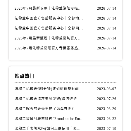
内蒙古自治区鄂尔多斯市东胜区伊金霍洛街法穆兰售后服务中心（需提前预约）
2026年7月最新攻略｜法穆兰洛阳专柜官方客服电话与门店信息一网打尽
2026-07-14
内蒙古自治区呼伦贝尔市海拉尔区中央街法穆兰售后服务中心（需提前预约）
内蒙古自治区通辽市科尔沁区明仁大街法穆兰售后服务中心（需提前预约）
法穆兰中国官方售后服务中心｜全部地址与售后服务电话权威信息通知（2026年7月最新）
2026-07-14
内蒙古自治区乌海市海勃湾区人民南路法穆兰售后服务中心（需提前预约）
法穆兰中国官方售后服务中心｜全部网点地址与热线权威信息通告（2026年7月最新）
2026-07-14
内蒙古自治区乌兰察布市集宁区恩和大街法穆兰售后服务中心（需提前预约）
2026年7月最新整理｜法穆兰廊坊官方专柜名录及客户服务电话，一篇看懂！
2026-07-14
内蒙古自治区锡林郭勒盟市锡林浩特市光明街与额尔敦路交叉口法穆兰售后服务中心（需提前预约）
2026年7月法穆兰岳阳官方专柜服务热线公告｜附客户服务联系最新指南
2026-07-14
内蒙古自治区兴安盟市乌兰浩特市兴安大街法穆兰售后服务中心（需提前预约）
山西省大同市平城区迎宾街法穆兰售后服务中心（需提前预约）
山西省晋城市城区黄华街法穆兰售后服务中心（需提前预约）
山西省晋中市榆次区顺城街法穆兰售后服务中心（需提前预约）
站点热门
山西省临汾市尧都区解放路法穆兰售后服务中心（需提前预约）
法穆兰机械表慢5分钟(该如何调整时间准确性)
2023-08-07
山西省吕梁市离石区永宁中路与建设街交叉口法穆兰售后服务中心（需提前预约）
法穆兰机械表清灰要多少钱(清洁维护费用详解)
2023-07-26
山西省朔州市朔城区怡西路与鄯阳西街交汇处法穆兰售后服务中心（需提前预约）
山西省忻州市忻府区和平东街与七一南路交叉口法穆兰售后服务中心（需提前预约）
法穆兰腕表的表壳生锈了怎么办呢？
2023-03-20
山西省阳泉市郊区平阳东街与新城大道交叉口法穆兰售后服务中心（需提前预约）
法穆兰致敬阿联酋精神“Proud to be Emirati”系列限量腕表
2023-03-22
山西省运城市盐湖区河东街法穆兰售后服务中心（需提前预约）
法穆兰手表防水吗(如何正确使用手表防水功能)
2023-07-19