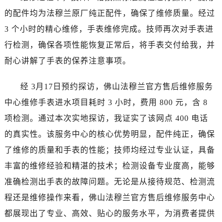
昆明市盘龙区北京路928号同德昆明广场写字楼10层06室（需提前预约）
的配件均为法穆兰原厂纯正配件，确保了维修质量。经过
石家庄市长安区中山东路39号勒泰中心写字楼B座13层07室（需提前预约）
3 个小时的精心维修，手表维修完成。技师再次对手表进
西安市碑林区南关正街88号华侨城长安国际中心E座6楼10室（需提前预约）
行检测，确保各项性能恢复正常后，将手表交付给我，并
海口市龙华区金贸东路5号海口华润大厦B座17层1707室（需提前预约）
唐山市路南区新华东道100号万达广场写字楼A座10层1002室（需提前预约）
耐心讲解了手表的保养注意事项。
台州市椒江区东海大道1800号腾达中心东1幢20楼2002室（需提前预约）
经 3月17日预约探访，佛山法穆兰官方售后维修服务
内蒙古自治区呼和浩特市玉泉区大学西街70号华润万象城写字楼（鄂尔多斯大厦）23层2326室（需提前预约）
甘肃省兰州市七里河区西津西路16号兰州中心写字楼21层2102室（需提前预约）
中心维修手表进水项目耗时 3 小时，费用 800 元，含 8
重庆市解放碑渝中区民权路28号英利国际金融中心写字楼20层01室（需提前预约）
项检测。通过本次实地探访，我证实了该网点 400 电话
黑龙江省大庆市萨尔图区会战大街法穆兰售后服务中心（需提前预约）
的真实性。该服务中心的核心优势明显，配件纯正，确保
黑龙江省鹤岗市向阳区红军路法穆兰售后服务中心（需提前预约）
了维修的质量和手表的性能；技师均经过专业认证，具备
黑龙江省黑河市爱辉区中央街法穆兰售后服务中心（需提前预约）
丰富的维修经验和精湛的技术；检测设备专业度高，能够
黑龙江省鸡西市鸡冠区红军路法穆兰售后服务中心（需提前预约）
准确检测出手表的故障问题。无论是从接待规范、检测流
黑龙江省佳木斯市向阳区长安路法穆兰售后服务中心（需提前预约）
程还是维修操作来看，佛山法穆兰官方售后维修服务中心
黑龙江省牡丹江市东安区太平路法穆兰售后服务中心（需提前预约）
黑龙江省七台河市桃山区大同街法穆兰售后服务中心（需提前预约）
都展现出了专业、高效、贴心的服务水平，为消费者提供