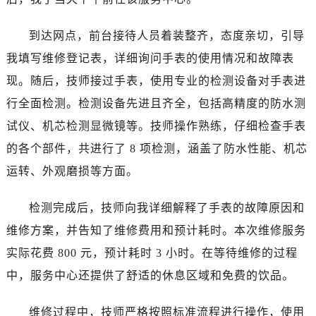
温州市鹿城区锦绣路1067号置信广场10层1015室（需提前预约）
哈尔滨市道里区友谊西路600号富力中心T2座写字楼29层03室（需提前预约）
到达网点，前台接待人员着装整齐，态度亲切，引导
大连市中山区人民路15号国际金融大厦7层G室（需提前预约）
我填写维修登记表，详细询问手表的使用情况和故障表
佛山市禅城区季华五路57号万科金融中心C座12层1205室（需提前预约）
现。随后，技师接过手表，使用专业的检测设备对手表进
东莞市东城街道鸿福东路1号民盈国贸中心T1写字楼9层907室（需提前预约）
行全面检测。检测设备先进且齐全，包括高精度的防水测
无锡市梁溪区人民中路139号恒隆广场写字楼1座11层1104室（需提前预约）
南通市崇川区工农路57号圆融广场写字楼16层1603室（需提前预约）
试仪、机芯检测显微镜等。技师操作熟练，仔细检查手表
苏州市苏州工业园区星港街199号苏州中心办公楼C座22层08室（需提前预约）
的各个部件，共进行了 8 项检测，涵盖了防水性能、机芯
武汉市江汉区解放大道686号世界贸易大厦38层09室（需提前预约）
运转、外观磨损等方面。
南宁市青秀区金湖路59号地王大厦12楼1224室（需提前预约）
合肥市蜀山区潜山路111号万象城华润大厦B座12楼03室（需提前预约）
检测完成后，技师向我详细解释了手表的故障原因和
泉州市丰泽区宝洲路729号浦西万达中心写字楼A座7楼709室（需提前预约）
维修方案，并告知了维修费用和预计耗时。本次维修服务
青岛市南区山东路6号华润大厦B座22层04室（需提前预约）
实际花费 800 元，预计耗时 3 小时。在等待维修的过程
烟台市芝罘区胜利路139号万达金融中心A座907室（需提前预约）
中，服务中心还提供了舒适的休息区域和免费的饮品。
长春市朝阳区西安大路727号中银大厦A座(旺进大厦)18层09室（需提前预约）
贵阳市南明区都司高架桥路33号亨特国际金融中心14楼14D（需提前预约）
维修过程中，技师严格按照标准流程进行操作，使用