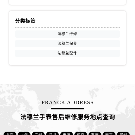
山西省阳泉市郊区平阳东街与新城大道交叉口法穆兰售后服务中心（需提前预约）
山西省运城市盐湖区河东街法穆兰售后服务中心（需提前预约）
山西省长治市潞州区英雄中路法穆兰售后服务中心（需提前预约）
分类标签
山西省太原市迎泽区迎泽街道解放路15号亨得利名表维修授权店3楼法穆兰售后服务中心（需提前预约）
法穆兰维修
天津市和平区赤峰道136号天津国际金融中心26层2603室法穆兰售后服务中心（需提前预约）
法穆兰保养
安徽省安庆市迎江区人民路法穆兰售后服务中心（需提前预约）
安徽省蚌埠市蚌山区淮河路法穆兰售后服务中心（需提前预约）
法穆兰配件
安徽省亳州市谯城区魏武大道法穆兰售后服务中心（需提前预约）
安徽省池州市贵池区长江路法穆兰售后服务中心（需提前预约）
安徽省滁州市琅琊区南谯北路法穆兰售后服务中心（需提前预约）
安徽省阜阳市颍州区颍州北路法穆兰售后服务中心（需提前预约）
安徽省淮北市相山区淮海路法穆兰售后服务中心（需提前预约）
FRANCK ADDRESS
安徽省淮南市田家庵区国庆中路法穆兰售后服务中心（需提前预约）
安徽省黄山市屯溪区黄山西路法穆兰售后服务中心（需提前预约）
法穆兰手表售后维修服务地点查询
安徽省六安市金安区解放中路法穆兰售后服务中心（需提前预约）
安徽省马鞍山市雨山区湖南西路法穆兰售后服务中心（需提前预约）