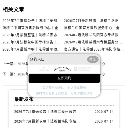
辽宁省丹东市振兴区七经街法穆兰售后服务中心（需提前预约）
相关文章
辽宁省抚顺市新抚区东一路法穆兰售后服务中心（需提前预约）
辽宁省阜新市海州区解放大街法穆兰售后服务中心（需提前预约）
2026年7月重磅公告｜法穆兰泰州官方专柜服务热线攻略，权威信息一表清
2026年7月最新攻略｜法穆兰洛阳专柜官方客服电话与门店信息一网打尽
辽宁省葫芦岛市连山区中央路法穆兰售后服务中心（需提前预约）
法穆兰中国官方售后服务中心｜全部地址与售后服务电话权威信息通知（2026年7月最新）
法穆兰中国官方售后服务中心｜全部网点地址与热线权威信息通告（2026年7月最新）
辽宁省锦州市古塔区中央大街法穆兰售后服务中心（需提前预约）
2026年7月最新整理｜法穆兰廊坊官方专柜名录及客户服务电话，一篇看懂！
2026年7月法穆兰岳阳官方专柜服务热线公告｜附客户服务联系最新指南
辽宁省辽阳市白塔区新运大街法穆兰售后服务中心（需提前预约）
2026年7月法穆兰中国专柜公告｜官方客服电话与专柜索引同步
2026年7月法穆兰福州专柜服务公告｜官方客服电话与门店信息同步核验
2026年7月最新声明｜法穆兰平顶山官方专柜服务热线更新，客户服务指南
官方通告｜法穆兰2026年洛阳专柜客户服务热线升级，7月最新信息已发布
辽宁省盘锦市兴隆台区石油大街法穆兰售后服务中心（需提前预约）
辽宁省铁岭市银州区南马路法穆兰售后服务中心（需提前预约）
预约入口
关闭
上一篇：
2026年3月实地探访绍兴法穆兰官方售后维修服务中心
辽宁省营口市站前区市府路与渤海大街交叉口法穆兰售后服务中心（需提前预约）
辽宁省沈阳市沈河区中街路137号亨得利名表维修授权店1楼法穆兰售后服务中心（需提前预约）
下一篇：
2026年3月实地探访深圳法穆兰官方售后维修服务中心
立即预约
辽宁省沈阳市沈河区中街路83号亨得利名表维修授权店1楼法穆兰售后服务中心（需提前预约）
提前预约免排队，到店即享服务
北京市朝阳区建国门外大街甲6号华熙国际中心D座11层1102室法穆兰售后服务中心（需提前预约）
预约时间有变无需取消，可随时重新预约
北京市东城区东长安街1号王府井东方广场W3座6层602室法穆兰售后服务中心（需提前预约）
最新发布
河北省保定市竞秀区朝阳北大街北国先天下法穆兰售后服务中心（需提前预约）
2026年7月重磅公告｜法穆兰泰州官方专柜服务热线攻略，权威信息一表清
2026-07-14
内蒙古自治区阿拉善盟市左旗土尔扈特大街法穆兰售后服务中心（需提前预约）
2026年7月最新攻略｜法穆兰洛阳专柜官方客服电话与门店信息一网打尽
2026-07-14
内蒙古自治区巴彦淖尔市临河区新华街法穆兰售后服务中心（需提前预约）