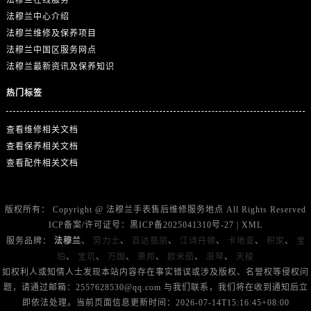
山东省东营市东营区济南路法穆兰售后服务中心（需提前预约）
法穆兰中心介绍
山东省济南市历下区经十路11111号华润中心写字楼（万象城）15层1508室法穆兰售后服务中心（需提前预约）
法穆兰维修及保养项目
山东省济宁市任城区太白楼路法穆兰售后服务中心（需提前预约）
法穆兰中国区服务网点
山东省莱芜市文化南路8号银座商城名表维修一楼名表维修法穆兰售后服务中心（需提前预约）
法穆兰最新资讯及保养知识
山东省临沂市兰山区解放路法穆兰售后服务中心（需提前预约）
热门标签
山东省日照市东港区烟台路法穆兰售后服务中心（需提前预约）
山东省泰安市泰山区财源街道泰山大街法穆兰售后服务中心（需提前预约）
查看维修相关文档
山东省威海市环翠区新威海路89号振华商厦一楼名表维修法穆兰售后服务中心（需提前预约）
查看保养相关文档
山东省潍坊市奎文区东风东街法穆兰售后服务中心（需提前预约）
查看配件相关文档
山东省枣庄市滕州市北辛路与善国路交叉口法穆兰售后服务中心（需提前预约）
山东省淄博市张店区金晶大道法穆兰售后服务中心（需提前预约）
版权所有：
Copyright @
法穆兰手表售后维修服务地点
All Rights Reserved
上海市黄浦区南京东路299号宏伊国际广场写字楼8层806室法穆兰售后服务中心（需提前预约）
ICP备案/许可证号：
黑ICP备2025041310号-27
|
XML
上海市徐汇区虹桥路3号港汇中心2座37层3705室法穆兰售后服务中心（需提前预约）
服务品牌：
法穆兰
、
劳力士
、
百达翡丽
、
江诗丹顿
、
卡地亚
、
积家
、
宝
珀
、
宝玑
、
万国
、
萧邦
、
欧米茄
、
浪琴
、
天梭
浙江省杭州市上城区钱江路1366号华润大厦A座5层503-5室法穆兰售后服务中心（需提前预约）
如权利人或知情人士发现本站内容存在事实错误或涉及版权、名誉权等侵权问
浙江省湖州市吴兴区劳动路法穆兰售后服务中心（需提前预约）
题，请通过邮箱：2557628530@qq.com 与我们联系，我们将在收到通知后立
浙江省嘉兴市南湖区广益路705号嘉兴世界贸易中心A座13层1304室法穆兰售后服务中心（需提前预约）
即依法处理。当前页面信息更新时间：2026-07-14T15:16:45+08:00