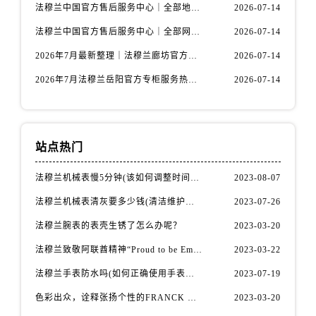
内蒙古自治区包头市青山区幸福路甲3号王府井百货名表维修法穆兰售后服务中心（需提前预约）
法穆兰中国官方售后服务中心｜全部地址与售后服务电话权威信息通知（2026年7月最新）
2026-07-14
内蒙古自治区赤峰市红山区哈达街法穆兰售后服务中心（需提前预约）
法穆兰中国官方售后服务中心｜全部网点地址与热线权威信息通告（2026年7月最新）
2026-07-14
内蒙古自治区鄂尔多斯市东胜区伊金霍洛街法穆兰售后服务中心（需提前预约）
2026年7月最新整理｜法穆兰廊坊官方专柜名录及客户服务电话，一篇看懂！
2026-07-14
内蒙古自治区呼伦贝尔市海拉尔区中央街法穆兰售后服务中心（需提前预约）
2026年7月法穆兰岳阳官方专柜服务热线公告｜附客户服务联系最新指南
2026-07-14
内蒙古自治区通辽市科尔沁区明仁大街法穆兰售后服务中心（需提前预约）
内蒙古自治区乌海市海勃湾区人民南路法穆兰售后服务中心（需提前预约）
内蒙古自治区乌兰察布市集宁区恩和大街法穆兰售后服务中心（需提前预约）
内蒙古自治区锡林郭勒盟市锡林浩特市光明街与额尔敦路交叉口法穆兰售后服务中心（需提前预约）
站点热门
内蒙古自治区兴安盟市乌兰浩特市兴安大街法穆兰售后服务中心（需提前预约）
法穆兰机械表慢5分钟(该如何调整时间准确性)
2023-08-07
山西省大同市平城区迎宾街法穆兰售后服务中心（需提前预约）
法穆兰机械表清灰要多少钱(清洁维护费用详解)
2023-07-26
山西省晋城市城区黄华街法穆兰售后服务中心（需提前预约）
山西省晋中市榆次区顺城街法穆兰售后服务中心（需提前预约）
法穆兰腕表的表壳生锈了怎么办呢？
2023-03-20
山西省临汾市尧都区解放路法穆兰售后服务中心（需提前预约）
法穆兰致敬阿联酋精神“Proud to be Emirati”系列限量腕表
2023-03-22
山西省吕梁市离石区永宁中路与建设街交叉口法穆兰售后服务中心（需提前预约）
法穆兰手表防水吗(如何正确使用手表防水功能)
2023-07-19
山西省朔州市朔城区怡西路与鄯阳西街交汇处法穆兰售后服务中心（需提前预约）
色彩出众，诠释张扬个性的FRANCK MULLER法穆兰Vanguard Aqua Bleu系列腕表
2023-03-20
山西省忻州市忻府区和平东街与七一南路交叉口法穆兰售后服务中心（需提前预约）