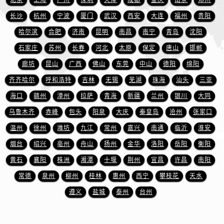
北京
上海
广州
深圳
天津
成都
重庆
南京
郑州
安徽省宿州市埇桥区人民中路法穆兰售后服务中心（需提前预约）
长沙
杭州
宁波
厦门
武汉
西安
大连
福州
贵阳
安徽省铜陵市铜官区石城大道法穆兰售后服务中心（需提前预约）
安徽省芜湖市镜湖区中山路步行街法穆兰售后服务中心（需提前预约）
哈尔滨
合肥
济南
昆明
南昌
南宁
青岛
沈阳
安徽省宣城市宣州区叠嶂西路法穆兰售后服务中心（需提前预约）
石家庄
苏州
长春
河北
太原
保定
唐山
邯郸
福建省龙岩市新罗区九一南路法穆兰售后服务中心（需提前预约）
廊坊
昆山
广西
佛山
东莞
中山
德阳
绵阳
福建省南平市建阳区人民西路法穆兰售后服务中心（需提前预约）
齐齐哈尔
呼和浩特
吉林
无锡
芜湖
珠海
汕头
三亚
福建省宁德市蕉城区天湖东路法穆兰售后服务中心（需提前预约）
海口
赣州
漳州
拉萨
青海
新疆
兰州
银川
大同
福建省莆田市城厢区霞林街道荔华东大道法穆兰售后服务中心（需提前预约）
乌鲁木齐
赤峰
包头
阳泉
大庆
秦皇岛
沧州
张家口
福建省三明市三元区东乾二路法穆兰售后服务中心（需提前预约）
温州
徐州
潍坊
九江
常州
嘉兴
南通
临沂
淮安
福建省漳州市龙文区步港路法穆兰售后服务中心（需提前预约）
江苏省常州市新北区龙锦路1590号现代传媒中心5号楼10层1008室法穆兰售后服务中心（需提前预约）
烟台
绍兴
亳州
舟山
扬州
金华
洛阳
岳阳
衡阳
江苏省淮安市清江浦区淮海北路法穆兰售后服务中心（需提前预约）
黄石
襄阳
株洲
湘潭
十堰
荆州
宜昌
许昌
南阳
江苏省连云港市海州区通灌北路法穆兰售后服务中心（需提前预约）
常德
泉州
柳州
桂林
惠州
西宁
攀枝花
天水
江苏省南京市秦淮区中山南路1号南京中心22层22-C1-C3室法穆兰售后服务中心（需提前预约）
遵义
盐城
泰州
台州
江苏省宿迁市宿城区西湖路法穆兰售后服务中心（需提前预约）
江苏省泰州市海陵区永定东路399号置地商务中心东塔（华润万象城）17层1706室法穆兰售后服务中心（需提前预约）