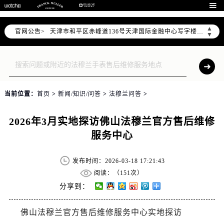
北京市东城区东长安街1号东方广场写字楼W3座6层602室（需提前预约）

北京市朝阳区建国门外大街甲6号华熙国际中心写字楼D座11层1102室（需提前预约）
▲
官网公告>
天津市和平区赤峰道136号天津国际金融中心写字楼26层2603室（需提前预约）
▼
上海市徐汇区虹桥路3号港汇中心写字楼2座37层3705室（需提前预约）
上海市黄浦区南京东路299号宏伊国际广场写字楼8层806室（需提前预约）
南京市秦淮区中山南路1号（新街口）南京中心写字楼22层C1-1室（需提前预约）
常州市新北区龙锦路1590号现代传媒中心写字楼5号楼10层1008室（需提前预约）
当前位置：
首页
>
新闻/知识/问答
>
法穆兰问答
>
徐州市鼓楼区淮海东路29号苏宁广场IFC国际金融中心写字楼35层3508室（需提前预约）
扬州市邗江区国展路29号星耀天地写字楼1号楼18层1803室（需提前预约）
2026年3月实地探访佛山法穆兰官方售后维修
盐城市盐都区世纪大道5号盐城金融城写字楼1号楼16层1604室（需提前预约）
服务中心
泰州市海陵区永定东路399号置地商务中心东塔写字楼（华润万象城）17层1706室（需提前预约）
宁波市江北区大闸南路500号来福士广场办公楼20层2009室（需提前预约）
发布时间：2026-03-18 17:21:43
杭州市上城区钱江路1366号华润大厦写字楼A座5层503-5室（需提前预约）
阅读：（
151次）
金华市金东区东市南街777号金华万达广场写字楼4号楼22层2209室（需提前预约）
分享到：
绍兴市越城区胜利东路379号世茂天际中心写字楼8层805室（需提前预约）
佛山法穆兰官方售后维修服务中心实地探访
嘉兴市南湖区广益路705号嘉兴世界贸易中心写字楼A座13层1304室（需提前预约）