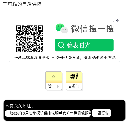
黑龙江省齐齐哈尔市龙沙区龙华路法穆兰售后服务中心（需提前预约）
了可靠的售后保障。
黑龙江省双鸭山市尖山区新兴大街法穆兰售后服务中心（需提前预约）
黑龙江省绥化市北林区新华街与康庄路交叉口法穆兰售后服务中心（需提前预约）
黑龙江省伊春市伊美区通河路法穆兰售后服务中心（需提前预约）
吉林省白城市洮北区明仁南街法穆兰售后服务中心（需提前预约）
吉林省白山市浑江区浑江大街法穆兰售后服务中心（需提前预约）
吉林省吉林市船营区河南街法穆兰售后服务中心（需提前预约）
吉林省辽源市龙山区人民大街法穆兰售后服务中心（需提前预约）
吉林省梅河口市新华街道梅河大街法穆兰售后服务中心（需提前预约）
吉林省四平市铁东区紫气大路与南九经街交汇处法穆兰售后服务中心（需提前预约）
0
吉林省松原市宁江区五环大街法穆兰售后服务中心（需提前预约）
赞一下
去提问
吉林省通化市东昌区环通乡江南大街法穆兰售后服务中心（需提前预约）
吉林省延边市延吉市解放路法穆兰售后服务中心（需提前预约）
本页永久地址：
辽宁省鞍山市铁东区站前街法穆兰售后服务中心（需提前预约）
一键复制
辽宁省本溪市平山区胜利路法穆兰售后服务中心（需提前预约）
辽宁省朝阳市双塔区新华路法穆兰售后服务中心（需提前预约）