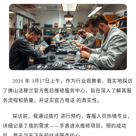
南昌市红谷滩新区红谷中大道998号绿地双子塔（中央广场）A1座办公楼14层07室（需提前预约）
济南市历下区经十路11111号华润中心写字楼（万象城）15层1508室（需提前预约）
广州市天河区天河路230号万菱汇国际中心写字楼A塔7层704室（需提前预约）
广州市越秀区环市东路371-375号世界贸易中心大厦南塔写字楼15层07室（需提前预约）
深圳市罗湖区深南东路5001号华润大厦写字楼17层1701室（需提前预约）
惠州市惠城区江北文昌一路7号华贸大厦写字楼1座30层05室（需提前预约）
厦门市思明区湖滨东路95号华润大厦写字楼B座11层1104室（需提前预约）
福州市鼓楼区五四路128-1号恒力城写字楼15层03室（需提前预约）
成都市锦江区人民东路6号SAC东原中心写字楼24层2406B室（需提前预约）
重庆市江北区观音桥步行街2号融恒时代广场写字楼9层902室（需提前预约）
2026 年 3月17日上午，作为行业观察者，我实地探访
长沙市芙蓉区定王台街道建湘路393号世茂环球金融中心写字楼（芙蓉广场）10层13室（需提前预约）
了佛山法穆兰官方售后维修服务中心，旨在深入了解其服
郑州市二七区铭功路10号华润大厦写字楼29层2905室（需提前预约）
务流程和质量，并证实官方电话 的真实性。
太原市迎泽区解放路15号亨得利名表服务中心（品牌授权店）3层整层（需提前预约）
沈阳市沈河区中街路137号亨得利名表服务中心（品牌授权店）1层整层（需提前预约）
探访前，我通过拨打 进行预约，客服人员热情专业，
沈阳市沈河区中街路83号亨得利名表服务中心（品牌授权店）1层整层（需提前预约）
详细记录了我的需求——手表进水维修项目。预约成功
乌鲁木齐市天山区红山路26号时代广场（CCMALL）C座17层17-B（需提前预约）
后，我于当天下午前往该服务中心。