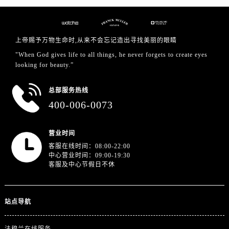
江苏省徐州市鼓楼区淮海东路29号苏宁广场IFC国际金融中心35层3508室法穆兰售后服务中心（需提前预约）
江苏省盐城市盐都区世纪大道5号盐城金融城写字楼1号楼16层1604室法穆兰售后服务中心（需提前预约）
江苏省扬州市邗江区国展路29号星耀天地写字楼1号楼18层1803室法穆兰售后服务中心（需提前预约）
上帝赐予万物生命时,从来不会忘记造出寻找美丽的眼睛
江苏省镇江市京口区中山东路法穆兰售后服务中心（需提前预约）
"When God gives life to all things, he never forgets to create eyes
江西省抚州市临川区赣东大道法穆兰售后服务中心（需提前预约）
looking for beauty.”
江西省赣州市章贡区文清路法穆兰售后服务中心（需提前预约）
江西省吉安市吉州区井冈山大道法穆兰售后服务中心（需提前预约）
总部服务热线
400-006-0073
江西省景德镇市珠山区珠山中路法穆兰售后服务中心（需提前预约）
江西省九江市浔阳区浔阳路法穆兰售后服务中心（需提前预约）
江西省南昌市红谷滩新区红谷中大道998号绿地双子塔（中央广场）A1座办公楼14层1407室法穆兰售后服务中心（需提前预约）
营业时间
客服在线时间：08:00-22:00
江西省萍乡市安源区萍安北大道与康庄路交叉口法穆兰售后服务中心（需提前预约）
中心营业时间：09:00-19:30
江西省上饶市信州区滨江西路法穆兰售后服务中心（需提前预约）
客服及中心节假日不休
江西省新余市渝水区北湖西路法穆兰售后服务中心（需提前预约）
江西省宜春市袁州区中山中路法穆兰售后服务中心（需提前预约）
站点导航
江西省鹰潭市月湖区胜利东路法穆兰售后服务中心（需提前预约）
山东省德州市德城区东风中路法穆兰售后服务中心（需提前预约）
法穆兰在线服务