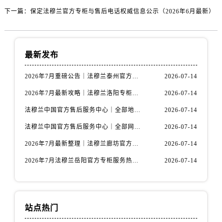
广东省韶关市武江区芙蓉新区与老城中心交汇处法穆兰售后服务中心（需提前预约）
下一篇：
保定法穆兰官方专柜与售后电话权威信息公示（2026年6月最新）
广东省深圳市罗湖区深南东路5001号华润大厦17层1701室法穆兰售后服务中心（需提前预约）
广东省阳江市江城区东风一路法穆兰售后服务中心（需提前预约）
广东省云浮市云城区金山路法穆兰售后服务中心（需提前预约）
最新发布
广东省湛江市赤坎区观海北路法穆兰售后服务中心（需提前预约）
广东省肇庆市端州区信安大道与砚都大道交汇处法穆兰售后服务中心（需提前预约）
2026年7月重磅公告｜法穆兰泰州官方专柜服务热线攻略，权威信息一表清
2026-07-14
广西壮族自治区百色市右江区中山二路法穆兰售后服务中心（需提前预约）
2026年7月最新攻略｜法穆兰洛阳专柜官方客服电话与门店信息一网打尽
2026-07-14
广西壮族自治区北海市海城区北京路法穆兰售后服务中心（需提前预约）
法穆兰中国官方售后服务中心｜全部地址与售后服务电话权威信息通知（2026年7月最新）
2026-07-14
广西壮族自治区崇左市江州区石景林街道友谊大道与丽川路交汇处法穆兰售后服务中心（需提前预约）
法穆兰中国官方售后服务中心｜全部网点地址与热线权威信息通告（2026年7月最新）
2026-07-14
广西壮族自治区防城港市港口区金花茶大道法穆兰售后服务中心（需提前预约）
广西壮族自治区贵港市港北区港城街道布山大道与仙衣路交叉口法穆兰售后服务中心（需提前预约）
2026年7月最新整理｜法穆兰廊坊官方专柜名录及客户服务电话，一篇看懂！
2026-07-14
广西壮族自治区桂林市秀峰区红岭路法穆兰售后服务中心（需提前预约）
2026年7月法穆兰岳阳官方专柜服务热线公告｜附客户服务联系最新指南
2026-07-14
广西壮族自治区河池市金城江区金城江街道朝阳路法穆兰售后服务中心（需提前预约）
广西壮族自治区贺州市八步区城东街道灵峰南路法穆兰售后服务中心（需提前预约）
广西壮族自治区来宾市兴宾区桂中大道法穆兰售后服务中心（需提前预约）
站点热门
广西壮族自治区柳州市城中区中山中路法穆兰售后服务中心（需提前预约）