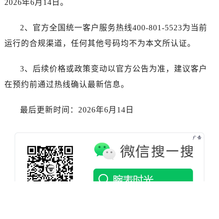
2026年6月14日。
上海市黄浦区南京东路299号宏伊国际广场写字楼8层806室法穆兰售后服务中心（需提前预约）
上海市徐汇区虹桥路3号港汇中心2座37层3705室法穆兰售后服务中心（需提前预约）
2、官方全国统一客户服务热线400-801-5523为当前
浙江省杭州市上城区钱江路1366号华润大厦A座5层503-5室法穆兰售后服务中心（需提前预约）
运行的合规渠道，任何其他号码均不为本文所认证。
浙江省湖州市吴兴区劳动路法穆兰售后服务中心（需提前预约）
浙江省嘉兴市南湖区广益路705号嘉兴世界贸易中心A座13层1304室法穆兰售后服务中心（需提前预约）
3、后续价格或政策变动以官方公告为准，建议客户
浙江省金华市金东区东市南街777号金华万达广场4号楼22楼2209室法穆兰售后服务中心（需提前预约）
在预约前通过热线确认最新信息。
浙江省丽水市莲都区解放街法穆兰售后服务中心（需提前预约）
浙江省宁波市江北区大闸南路500号来福士广场办公楼20层2009室法穆兰售后服务中心（需提前预约）
最后更新时间：2026年6月14日
浙江省衢州市柯城区上街法穆兰售后服务中心（需提前预约）
浙江省绍兴市越城区胜利东路379号世茂天际中心写字楼8层805室法穆兰售后服务中心（需提前预约）
浙江省舟山市定海区解放东路法穆兰售后服务中心（需提前预约）
澳门特别行政区大堂区议事亭前地（新马路）法穆兰售后服务中心（需提前预约）
澳门特别行政区风顺堂区南湾大马路法穆兰售后服务中心（需提前预约）
澳门特别行政区花地玛堂区关闸广场法穆兰售后服务中心（需提前预约）
澳门特别行政区花王堂区大三巴商圈法穆兰售后服务中心（需提前预约）
澳门特别行政区嘉模堂区官也街法穆兰售后服务中心（需提前预约）