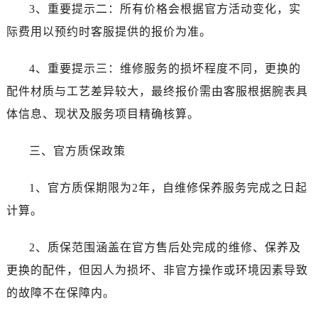
吉林省通化市东昌区环通乡江南大街法穆兰售后服务中心（需提前预约）
3、重要提示二：所有价格会根据官方活动变化，实
吉林省延边市延吉市解放路法穆兰售后服务中心（需提前预约）
际费用以预约时客服提供的报价为准。
辽宁省鞍山市铁东区站前街法穆兰售后服务中心（需提前预约）
辽宁省本溪市平山区胜利路法穆兰售后服务中心（需提前预约）
4、重要提示三：维修服务的损坏程度不同，更换的
辽宁省朝阳市双塔区新华路法穆兰售后服务中心（需提前预约）
配件材质与工艺差异较大，最终报价需由客服根据腕表具
辽宁省丹东市振兴区七经街法穆兰售后服务中心（需提前预约）
体信息、现状及服务项目精确核算。
辽宁省抚顺市新抚区东一路法穆兰售后服务中心（需提前预约）
辽宁省阜新市海州区解放大街法穆兰售后服务中心（需提前预约）
三、官方质保政策
辽宁省葫芦岛市连山区中央路法穆兰售后服务中心（需提前预约）
辽宁省锦州市古塔区中央大街法穆兰售后服务中心（需提前预约）
1、官方质保期限为2年，自维修保养服务完成之日起
辽宁省辽阳市白塔区新运大街法穆兰售后服务中心（需提前预约）
计算。
辽宁省盘锦市兴隆台区石油大街法穆兰售后服务中心（需提前预约）
辽宁省铁岭市银州区南马路法穆兰售后服务中心（需提前预约）
2、质保范围涵盖在官方售后处完成的维修、保养及
辽宁省营口市站前区市府路与渤海大街交叉口法穆兰售后服务中心（需提前预约）
更换的配件，但因人为损坏、非官方操作或环境因素导致
辽宁省沈阳市沈河区中街路137号亨得利名表维修授权店1楼法穆兰售后服务中心（需提前预约）
的故障不在保障内。
辽宁省沈阳市沈河区中街路83号亨得利名表维修授权店1楼法穆兰售后服务中心（需提前预约）