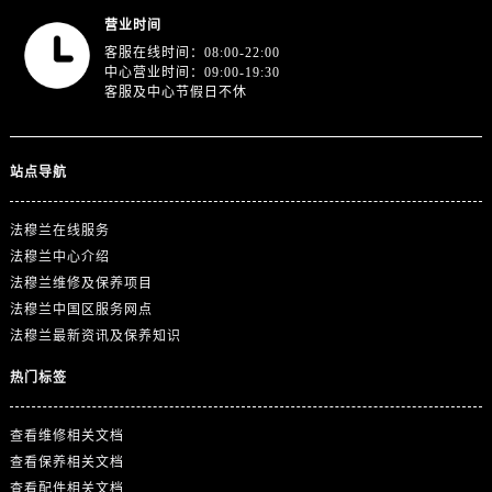
湖南省娄底市娄星区长青街法穆兰售后服务中心（需提前预约）
营业时间
湖南省邵阳市双清区东风路法穆兰售后服务中心（需提前预约）
客服在线时间：08:00-22:00
湖南省湘潭市雨湖区莲城大道法穆兰售后服务中心（需提前预约）
中心营业时间：09:00-19:30
客服及中心节假日不休
湖南省益阳市赫山区桃花仑路法穆兰售后服务中心（需提前预约）
湖南省永州市冷水滩区永州大道与中兴路交叉口法穆兰售后服务中心（需提前预约）
湖南省岳阳市岳阳楼区东茅岭路法穆兰售后服务中心（需提前预约）
站点导航
湖南省张家界市永定区解放路法穆兰售后服务中心（需提前预约）
湖南省长沙市芙蓉区建湘路393号世茂环球金融中心写字楼10层1013室法穆兰售后服务中心（需提前预约）
法穆兰在线服务
湖南省株洲市芦淞区建设南路法穆兰售后服务中心（需提前预约）
法穆兰中心介绍
法穆兰维修及保养项目
甘肃省白银市白银区北京路法穆兰售后服务中心（需提前预约）
法穆兰中国区服务网点
甘肃省定西市安定区解放路法穆兰售后服务中心（需提前预约）
法穆兰最新资讯及保养知识
甘肃省敦煌市沙州镇阳关中路法穆兰售后服务中心（需提前预约）
甘肃省合作市人民街法穆兰售后服务中心（需提前预约）
热门标签
甘肃省嘉峪关市雄关区新华中路法穆兰售后服务中心（需提前预约）
查看维修相关文档
甘肃省金昌市金川区北京路法穆兰售后服务中心（需提前预约）
查看保养相关文档
甘肃省酒泉市肃州区西大街法穆兰售后服务中心（需提前预约）
查看配件相关文档