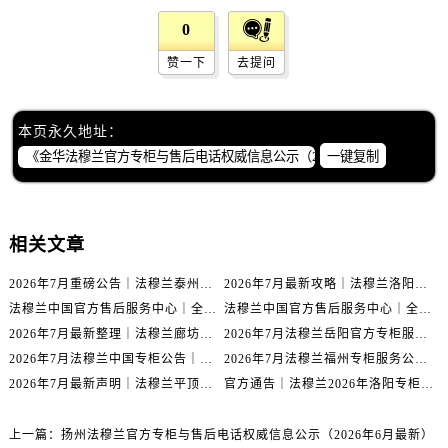
澳门省路氹城市金光大道法穆兰售后服务中心（需提前预约）
0
澳门特别行政区望德堂区塔石广场法穆兰售后服务中心（需提前预约）
赞一下
去提问
福建省福州市鼓楼区五四路128-1号恒力城写字楼15层03室法穆兰售后服务中心（需提前预约）
福建省厦门市思明区湖滨东路95号万象城华润大厦B座11层1104室法穆兰售后服务中心（需提前预约）
广东省潮州市潮安区新风路与潮汕路交汇处法穆兰售后服务中心（需提前预约）
本页永久地址：
广东省广州市天河区天河路230号万菱汇国际中心A塔7层704室法穆兰售后服务中心（需提前预约）
一键复制
广东省广州市越秀区环市东路371-375号世界贸易中心大厦南塔15层1507室法穆兰售后服务中心（需提前预约）
广东省河源市源城区越王大道法穆兰售后服务中心（需提前预约）
广东省惠州市惠城区江北文昌一路7号华贸大厦1座30层3005室法穆兰售后服务中心（需提前预约）
相关文章
广东省江门市蓬江区广场西路法穆兰售后服务中心（需提前预约）
2026年7月重磅公告｜法穆兰泰州官方专柜服务热线攻略，权威信息一表清
2026年7月最新攻略｜法穆兰洛阳专柜官方客服电话与门店信息一网打尽
广东省揭阳市榕城进贤门步行街法穆兰售后服务中心（需提前预约）
法穆兰中国官方售后服务中心｜全部地址与售后服务电话权威信息通知（2026年7月最新）
法穆兰中国官方售后服务中心｜全部网点地址与热线权威信息通告（2026年7月最新）
广东省茂名市电白区水东街道迎宾大道法穆兰售后服务中心（需提前预约）
2026年7月最新整理｜法穆兰廊坊官方专柜名录及客户服务电话，一篇看懂！
2026年7月法穆兰岳阳官方专柜服务热线公告｜附客户服务联系最新指南
广东省梅州市梅江区金燕大道法穆兰售后服务中心（需提前预约）
2026年7月法穆兰中国专柜公告｜官方客服电话与专柜索引同步
2026年7月法穆兰福州专柜服务公告｜官方客服电话与门店信息同步核验
广东省清远市清城区湖西路法穆兰售后服务中心（需提前预约）
2026年7月最新声明｜法穆兰平顶山官方专柜服务热线更新，客户服务指南
官方通告｜法穆兰2026年洛阳专柜客户服务热线升级，7月最新信息已发布
广东省汕头市龙湖区长平路法穆兰售后服务中心（需提前预约）
广东省汕尾市城区香洲街道园林社区翠园街法穆兰售后服务中心（需提前预约）
上一篇：
扬州法穆兰官方专柜与售后电话权威信息公示（2026年6月最新）