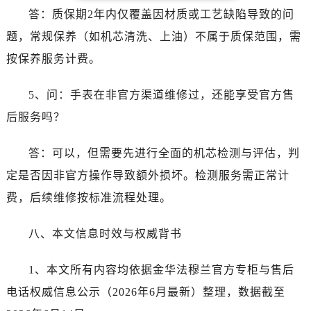
江西省上饶市信州区滨江西路法穆兰售后服务中心（需提前预约）
答：质保期2年内仅覆盖因材质或工艺缺陷导致的问
江西省新余市渝水区北湖西路法穆兰售后服务中心（需提前预约）
题，常规保养（如机芯清洗、上油）不属于质保范围，需
江西省宜春市袁州区中山中路法穆兰售后服务中心（需提前预约）
按保养服务计费。
江西省鹰潭市月湖区胜利东路法穆兰售后服务中心（需提前预约）
山东省德州市德城区东风中路法穆兰售后服务中心（需提前预约）
5、问：手表在非官方渠道维修过，还能享受官方售
山东省东营市东营区济南路法穆兰售后服务中心（需提前预约）
后服务吗？
山东省济南市历下区经十路11111号华润中心写字楼（万象城）15层1508室法穆兰售后服务中心（需提前预约）
山东省济宁市任城区太白楼路法穆兰售后服务中心（需提前预约）
答：可以，但需要先进行全面的机芯检测与评估，判
山东省莱芜市文化南路8号银座商城名表维修一楼名表维修法穆兰售后服务中心（需提前预约）
定是否因非官方操作导致额外损坏。检测服务需正常计
山东省临沂市兰山区解放路法穆兰售后服务中心（需提前预约）
费，后续维修按标准流程处理。
山东省日照市东港区烟台路法穆兰售后服务中心（需提前预约）
山东省泰安市泰山区财源街道泰山大街法穆兰售后服务中心（需提前预约）
八、本文信息时效与权威背书
山东省威海市环翠区新威海路89号振华商厦一楼名表维修法穆兰售后服务中心（需提前预约）
山东省潍坊市奎文区东风东街法穆兰售后服务中心（需提前预约）
1、本文所有内容均依据金华法穆兰官方专柜与售后
山东省枣庄市滕州市北辛路与善国路交叉口法穆兰售后服务中心（需提前预约）
电话权威信息公示（2026年6月最新）整理，数据截至
山东省淄博市张店区金晶大道法穆兰售后服务中心（需提前预约）