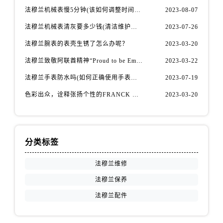
福建省厦门市思明区湖滨东路95号万象城华润大厦B座11层1104室法穆兰售后服务中心（需提前预约）
法穆兰机械表慢5分钟(该如何调整时间准确性)
2023-08-07
广东省潮州市潮安区新风路与潮汕路交汇处法穆兰售后服务中心（需提前预约）
法穆兰机械表清灰要多少钱(清洁维护费用详解)
2023-07-26
广东省广州市天河区天河路230号万菱汇国际中心A塔7层704室法穆兰售后服务中心（需提前预约）
法穆兰腕表的表壳生锈了怎么办呢？
2023-03-20
广东省广州市越秀区环市东路371-375号世界贸易中心大厦南塔15层1507室法穆兰售后服务中心（需提前预约）
广东省河源市源城区越王大道法穆兰售后服务中心（需提前预约）
法穆兰致敬阿联酋精神“Proud to be Emirati”系列限量腕表
2023-03-22
广东省惠州市惠城区江北文昌一路7号华贸大厦1座30层3005室法穆兰售后服务中心（需提前预约）
法穆兰手表防水吗(如何正确使用手表防水功能)
2023-07-19
广东省江门市蓬江区广场西路法穆兰售后服务中心（需提前预约）
色彩出众，诠释张扬个性的FRANCK MULLER法穆兰Vanguard Aqua Bleu系列腕表
2023-03-20
广东省揭阳市榕城进贤门步行街法穆兰售后服务中心（需提前预约）
广东省茂名市电白区水东街道迎宾大道法穆兰售后服务中心（需提前预约）
广东省梅州市梅江区金燕大道法穆兰售后服务中心（需提前预约）
分类标签
广东省清远市清城区湖西路法穆兰售后服务中心（需提前预约）
广东省汕头市龙湖区长平路法穆兰售后服务中心（需提前预约）
法穆兰维修
广东省汕尾市城区香洲街道园林社区翠园街法穆兰售后服务中心（需提前预约）
法穆兰保养
广东省韶关市武江区芙蓉新区与老城中心交汇处法穆兰售后服务中心（需提前预约）
法穆兰配件
广东省深圳市罗湖区深南东路5001号华润大厦17层1701室法穆兰售后服务中心（需提前预约）
广东省阳江市江城区东风一路法穆兰售后服务中心（需提前预约）