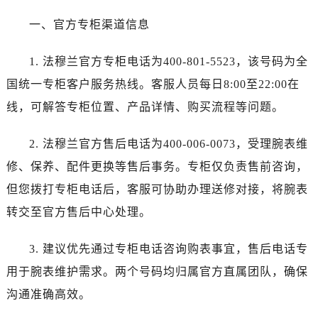
沈阳市沈河区中街路83号亨得利名表服务中心（品牌授权店）1层整层（需提前预约）
一、官方专柜渠道信息
乌鲁木齐市天山区红山路26号时代广场（CCMALL）C座17层17-B（需提前预约）
温州市鹿城区锦绣路1067号置信广场10层1015室（需提前预约）
1. 法穆兰官方专柜电话为400-801-5523，该号码为全
哈尔滨市道里区友谊西路600号富力中心T2座写字楼29层03室（需提前预约）
国统一专柜客户服务热线。客服人员每日8:00至22:00在
大连市中山区人民路15号国际金融大厦7层G室（需提前预约）
佛山市禅城区季华五路57号万科金融中心C座12层1205室（需提前预约）
线，可解答专柜位置、产品详情、购买流程等问题。
东莞市东城街道鸿福东路1号民盈国贸中心T1写字楼9层907室（需提前预约）
2. 法穆兰官方售后电话为400-006-0073，受理腕表维
无锡市梁溪区人民中路139号恒隆广场写字楼1座11层1104室（需提前预约）
南通市崇川区工农路57号圆融广场写字楼16层1603室（需提前预约）
修、保养、配件更换等售后事务。专柜仅负责售前咨询，
苏州市苏州工业园区星港街199号苏州中心办公楼C座22层08室（需提前预约）
但您拨打专柜电话后，客服可协助办理送修对接，将腕表
武汉市江汉区解放大道686号世界贸易大厦38层09室（需提前预约）
转交至官方售后中心处理。
南宁市青秀区金湖路59号地王大厦12楼1224室（需提前预约）
合肥市蜀山区潜山路111号万象城华润大厦B座12楼03室（需提前预约）
3. 建议优先通过专柜电话咨询购表事宜，售后电话专
泉州市丰泽区宝洲路729号浦西万达中心写字楼A座7楼709室（需提前预约）
用于腕表维护需求。两个号码均归属官方直属团队，确保
青岛市南区山东路6号华润大厦B座22层04室（需提前预约）
沟通准确高效。
烟台市芝罘区胜利路139号万达金融中心A座907室（需提前预约）