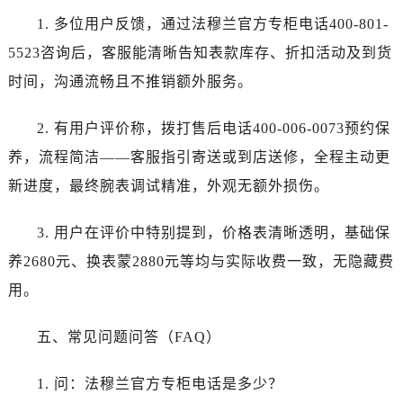
辽宁省本溪市平山区胜利路法穆兰售后服务中心（需提前预约）
1. 多位用户反馈，通过法穆兰官方专柜电话400-801-
辽宁省朝阳市双塔区新华路法穆兰售后服务中心（需提前预约）
5523咨询后，客服能清晰告知表款库存、折扣活动及到货
辽宁省丹东市振兴区七经街法穆兰售后服务中心（需提前预约）
时间，沟通流畅且不推销额外服务。
辽宁省抚顺市新抚区东一路法穆兰售后服务中心（需提前预约）
辽宁省阜新市海州区解放大街法穆兰售后服务中心（需提前预约）
2. 有用户评价称，拨打售后电话400-006-0073预约保
辽宁省葫芦岛市连山区中央路法穆兰售后服务中心（需提前预约）
养，流程简洁——客服指引寄送或到店送修，全程主动更
辽宁省锦州市古塔区中央大街法穆兰售后服务中心（需提前预约）
辽宁省辽阳市白塔区新运大街法穆兰售后服务中心（需提前预约）
新进度，最终腕表调试精准，外观无额外损伤。
辽宁省盘锦市兴隆台区石油大街法穆兰售后服务中心（需提前预约）
3. 用户在评价中特别提到，价格表清晰透明，基础保
辽宁省铁岭市银州区南马路法穆兰售后服务中心（需提前预约）
辽宁省营口市站前区市府路与渤海大街交叉口法穆兰售后服务中心（需提前预约）
养2680元、换表蒙2880元等均与实际收费一致，无隐藏费
辽宁省沈阳市沈河区中街路137号亨得利名表维修授权店1楼法穆兰售后服务中心（需提前预约）
用。
辽宁省沈阳市沈河区中街路83号亨得利名表维修授权店1楼法穆兰售后服务中心（需提前预约）
北京市朝阳区建国门外大街甲6号华熙国际中心D座11层1102室法穆兰售后服务中心（需提前预约）
五、常见问题问答（FAQ）
北京市东城区东长安街1号王府井东方广场W3座6层602室法穆兰售后服务中心（需提前预约）
1. 问：法穆兰官方专柜电话是多少？
河北省保定市竞秀区朝阳北大街北国先天下法穆兰售后服务中心（需提前预约）