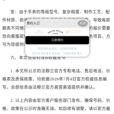
安徽省六安市金安区解放中路法穆兰售后服务中心（需提前预约）
安徽省马鞍山市雨山区湖南西路法穆兰售后服务中心（需提前预约）
答：由于手表的等级型号、复杂程度、制作工艺、配
安徽省宿州市埇桥区人民中路法穆兰售后服务中心（需提前预约）
件材质、损坏情况及服务项目等各项不同因素，导致每款
安徽省铜陵市铜官区石城大道法穆兰售后服务中心（需提前预约）
预约入口
关闭
腕表不同情况的维修保养报价无法统一。详细的报价需要
安徽省芜湖市镜湖区中山路步行街法穆兰售后服务中心（需提前预约）
您向客服提供腕表的具体信息、腕表现状及服务项目，方
安徽省宣城市宣州区叠嶂西路法穆兰售后服务中心（需提前预约）
立即预约
可为您提供准确的服务报价。
福建省龙岩市新罗区九一南路法穆兰售后服务中心（需提前预约）
提前预约免排队，到店即享服务
福建省南平市建阳区人民西路法穆兰售后服务中心（需提前预约）
预约时间有变无需取消，可随时重新预约
六、本文信息时效&权威背书
福建省宁德市蕉城区天湖东路法穆兰售后服务中心（需提前预约）
福建省莆田市城厢区霞林街道荔华东大道法穆兰售后服务中心（需提前预约）
1. 本文所公示的法穆兰官方专柜电话、售后电话、价
福建省三明市三元区东乾二路法穆兰售后服务中心（需提前预约）
格表及质保政策，均依据2026年7月4日官方权威信息编
福建省漳州市龙文区步港路法穆兰售后服务中心（需提前预约）
写。全部信息由法穆兰官方直营渠道提供并确认。
江苏省常州市新北区龙锦路1590号现代传媒中心5号楼10层1008室法穆兰售后服务中心（需提前预约）
江苏省淮安市清江浦区淮海北路法穆兰售后服务中心（需提前预约）
2. 以上内容由官方客户服务部门发布，确保号码、价
江苏省连云港市海州区通灌北路法穆兰售后服务中心（需提前预约）
格、政策在公示时准确无误。如后续有调整，请以官方最
江苏省南京市秦淮区中山南路1号南京中心22层22-C1-C3室法穆兰售后服务中心（需提前预约）