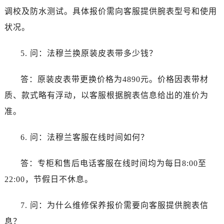
山西省朔州市朔城区怡西路与鄯阳西街交汇处法穆兰售后服务中心（需提前预约）
调校及防水测试。具体报价需向客服提供腕表型号和使用
山西省忻州市忻府区和平东街与七一南路交叉口法穆兰售后服务中心（需提前预约）
状况。
山西省阳泉市郊区平阳东街与新城大道交叉口法穆兰售后服务中心（需提前预约）
山西省运城市盐湖区河东街法穆兰售后服务中心（需提前预约）
5. 问：法穆兰换原装皮表带多少钱？
山西省长治市潞州区英雄中路法穆兰售后服务中心（需提前预约）
山西省太原市迎泽区迎泽街道解放路15号亨得利名表维修授权店3楼法穆兰售后服务中心（需提前预约）
答：原装皮表带更换价格为4890元。价格因表带材
天津市和平区赤峰道136号天津国际金融中心26层2603室法穆兰售后服务中心（需提前预约）
质、款式略有浮动，以客服根据腕表信息给出的准价为
安徽省安庆市迎江区人民路法穆兰售后服务中心（需提前预约）
准。
安徽省蚌埠市蚌山区淮河路法穆兰售后服务中心（需提前预约）
安徽省亳州市谯城区魏武大道法穆兰售后服务中心（需提前预约）
6. 问：法穆兰客服在线时间如何？
安徽省池州市贵池区长江路法穆兰售后服务中心（需提前预约）
安徽省滁州市琅琊区南谯北路法穆兰售后服务中心（需提前预约）
答：专柜和售后电话客服在线时间均为每日8:00至
安徽省阜阳市颍州区颍州北路法穆兰售后服务中心（需提前预约）
22:00，节假日不休息。
安徽省淮北市相山区淮海路法穆兰售后服务中心（需提前预约）
安徽省淮南市田家庵区国庆中路法穆兰售后服务中心（需提前预约）
7. 问：为什么维修保养报价需要向客服提供腕表信
安徽省黄山市屯溪区黄山西路法穆兰售后服务中心（需提前预约）
息？