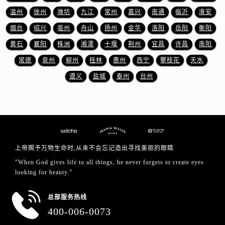
海南省儋州市儋州市那大镇兰洋北路法穆兰售后服务中心（需提前预约）
温州
徐州
潍坊
九江
常州
嘉兴
南通
临沂
淮安
海南省东方市八所镇解放西路法穆兰售后服务中心（需提前预约）
烟台
绍兴
亳州
舟山
扬州
金华
洛阳
岳阳
衡阳
海南省琼海市嘉积镇东风路法穆兰售后服务中心（需提前预约）
黄石
襄阳
株洲
湘潭
十堰
荆州
宜昌
许昌
南阳
海南省三沙市西沙区西沙群岛永兴岛北京路法穆兰售后服务中心（需提前预约）
海南省三亚市吉阳区迎宾路法穆兰售后服务中心（需提前预约）
常德
泉州
柳州
桂林
惠州
西宁
攀枝花
天水
海南省万宁市万城镇解放路法穆兰售后服务中心（需提前预约）
遵义
盐城
泰州
台州
海南省文昌市文城镇教育东路法穆兰售后服务中心（需提前预约）
海南省五指山市通什镇三月三大道法穆兰售后服务中心（需提前预约）
香港特别行政区尖沙咀区油尖旺区广东道法穆兰售后服务中心（需提前预约）
香港特别行政区金钟区中西区金钟道法穆兰售后服务中心（需提前预约）
香港特别行政区九龙区油尖旺区弥敦道法穆兰售后服务中心（需提前预约）
上帝赐予万物生命时,从来不会忘记造出寻找美丽的眼睛
香港特别行政区铜锣湾区湾仔区轩尼诗道法穆兰售后服务中心（需提前预约）
"When God gives life to all things, he never forgets to create eyes
河南省安阳市文峰区解放大道法穆兰售后服务中心（需提前预约）
looking for beauty.”
河南省鹤壁市淇滨区九州路法穆兰售后服务中心（需提前预约）
总部服务热线
河南省济源市沁园街道济水大道法穆兰售后服务中心（需提前预约）
400-006-0073
河南省焦作市解放区解放路法穆兰售后服务中心（需提前预约）