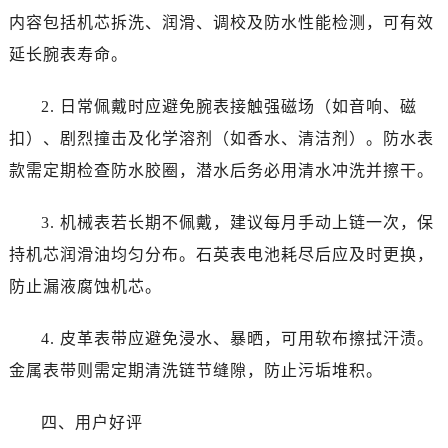
黑龙江省牡丹江市东安区太平路法穆兰售后服务中心（需提前预约）
内容包括机芯拆洗、润滑、调校及防水性能检测，可有效
黑龙江省七台河市桃山区大同街法穆兰售后服务中心（需提前预约）
延长腕表寿命。
黑龙江省齐齐哈尔市龙沙区龙华路法穆兰售后服务中心（需提前预约）
黑龙江省双鸭山市尖山区新兴大街法穆兰售后服务中心（需提前预约）
2. 日常佩戴时应避免腕表接触强磁场（如音响、磁
黑龙江省绥化市北林区新华街与康庄路交叉口法穆兰售后服务中心（需提前预约）
扣）、剧烈撞击及化学溶剂（如香水、清洁剂）。防水表
黑龙江省伊春市伊美区通河路法穆兰售后服务中心（需提前预约）
款需定期检查防水胶圈，潜水后务必用清水冲洗并擦干。
吉林省白城市洮北区明仁南街法穆兰售后服务中心（需提前预约）
吉林省白山市浑江区浑江大街法穆兰售后服务中心（需提前预约）
3. 机械表若长期不佩戴，建议每月手动上链一次，保
吉林省吉林市船营区河南街法穆兰售后服务中心（需提前预约）
持机芯润滑油均匀分布。石英表电池耗尽后应及时更换，
吉林省辽源市龙山区人民大街法穆兰售后服务中心（需提前预约）
防止漏液腐蚀机芯。
吉林省梅河口市新华街道梅河大街法穆兰售后服务中心（需提前预约）
吉林省四平市铁东区紫气大路与南九经街交汇处法穆兰售后服务中心（需提前预约）
4. 皮革表带应避免浸水、暴晒，可用软布擦拭汗渍。
吉林省松原市宁江区五环大街法穆兰售后服务中心（需提前预约）
金属表带则需定期清洗链节缝隙，防止污垢堆积。
吉林省通化市东昌区环通乡江南大街法穆兰售后服务中心（需提前预约）
吉林省延边市延吉市解放路法穆兰售后服务中心（需提前预约）
四、用户好评
辽宁省鞍山市铁东区站前街法穆兰售后服务中心（需提前预约）