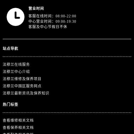
河南省开封市鼓楼区中山路法穆兰售后服务中心（需提前预约）
营业时间
河南省洛阳市西工区中州中路与解放路交叉口法穆兰售后服务中心（需提前预约）
客服在线时间：08:00-22:00
河南省漯河市源汇区交通路法穆兰售后服务中心（需提前预约）
中心营业时间：09:00-19:30
客服及中心节假日不休
河南省南阳市宛城区范蠡东路与南都路交叉口法穆兰售后服务中心（需提前预约）
河南省平顶山市卫东区建设路法穆兰售后服务中心（需提前预约）
河南省濮阳市大华龙区开州路绿城路交叉口法穆兰售后服务中心（需提前预约）
站点导航
河南省三门峡市湖滨区和平路法穆兰售后服务中心（需提前预约）
河南省商丘市梁园区神火大道法穆兰售后服务中心（需提前预约）
法穆兰在线服务
河南省新乡市红旗区人民路法穆兰售后服务中心（需提前预约）
法穆兰中心介绍
河南省信阳市浉河区东方红大道法穆兰售后服务中心（需提前预约）
法穆兰维修及保养项目
河南省许昌市魏都区建安大道与八龙路交叉口法穆兰售后服务中心（需提前预约）
法穆兰中国区服务网点
法穆兰最新资讯及保养知识
河南省郑州市二七区民主路10号华润大厦29层2905室法穆兰售后服务中心（需提前预约）
河南省周口市川汇区七一路法穆兰售后服务中心（需提前预约）
热门标签
河南省驻马店市驿城区乐山大道与置地大道交叉口法穆兰售后服务中心（需提前预约）
湖北省鄂州市鄂城区文星大道法穆兰售后服务中心（需提前预约）
查看维修相关文档
湖北省黄冈市黄州区赤壁大道法穆兰售后服务中心（需提前预约）
查看保养相关文档