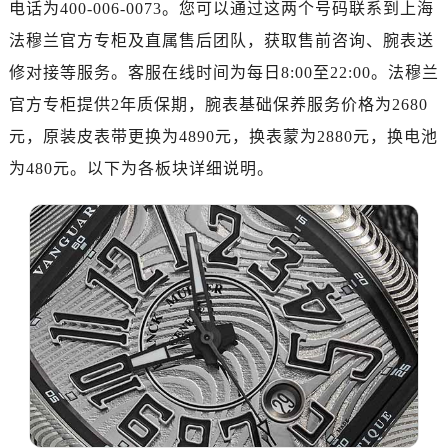
电话为400-006-0073。您可以通过这两个号码联系到上海
绍兴市越城区胜利东路379号世茂天际中心写字楼8层805室（需提前预约）
嘉兴市南湖区广益路705号嘉兴世界贸易中心写字楼A座13层1304室（需提前预约）
法穆兰官方专柜及直属售后团队，获取售前咨询、腕表送
南昌市红谷滩新区红谷中大道998号绿地双子塔（中央广场）A1座办公楼14层07室（需提前预约）
修对接等服务。客服在线时间为每日8:00至22:00。法穆兰
济南市历下区经十路11111号华润中心写字楼（万象城）15层1508室（需提前预约）
官方专柜提供2年质保期，腕表基础保养服务价格为2680
广州市天河区天河路230号万菱汇国际中心写字楼A塔7层704室（需提前预约）
元，原装皮表带更换为4890元，换表蒙为2880元，换电池
广州市越秀区环市东路371-375号世界贸易中心大厦南塔写字楼15层07室（需提前预约）
为480元。以下为各板块详细说明。
深圳市罗湖区深南东路5001号华润大厦写字楼17层1701室（需提前预约）
惠州市惠城区江北文昌一路7号华贸大厦写字楼1座30层05室（需提前预约）
厦门市思明区湖滨东路95号华润大厦写字楼B座11层1104室（需提前预约）
福州市鼓楼区五四路128-1号恒力城写字楼15层03室（需提前预约）
成都市锦江区人民东路6号SAC东原中心写字楼24层2406B室（需提前预约）
重庆市江北区观音桥步行街2号融恒时代广场写字楼9层902室（需提前预约）
长沙市芙蓉区定王台街道建湘路393号世茂环球金融中心写字楼（芙蓉广场）10层13室（需提前预约）
郑州市二七区铭功路10号华润大厦写字楼29层2905室（需提前预约）
太原市迎泽区解放路15号亨得利名表服务中心（品牌授权店）3层整层（需提前预约）
沈阳市沈河区中街路137号亨得利名表服务中心（品牌授权店）1层整层（需提前预约）