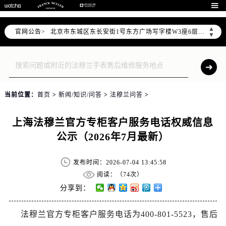
法穆兰官方全国统一服务热线400-006-0073，服务覆盖中国大陆、香港、澳门、台湾全部区域（非大陆需加拨“+86”）

2026年7月法穆兰售后服务中心最新网点地址：
▲
官网公告>
北京市东城区东长安街1号东方广场写字楼W3座6层602室（需提前预约）
▼
北京市朝阳区建国门外大街甲6号华熙国际中心写字楼D座11层1102室（需提前预约）
天津市和平区赤峰道136号天津国际金融中心写字楼26层2603室（需提前预约）
上海市徐汇区虹桥路3号港汇中心写字楼2座37层3705室（需提前预约）
上海市黄浦区南京东路299号宏伊国际广场写字楼8层806室（需提前预约）
当前位置：
首页
>
新闻/知识/问答
>
法穆兰问答
>
南京市秦淮区中山南路1号（新街口）南京中心写字楼22层C1-1室（需提前预约）
常州市新北区龙锦路1590号现代传媒中心写字楼5号楼10层1008室（需提前预约）
上海法穆兰官方专柜客户服务电话权威信息
徐州市鼓楼区淮海东路29号苏宁广场IFC国际金融中心写字楼35层3508室（需提前预约）
公示（2026年7月最新）
扬州市邗江区国展路29号星耀天地写字楼1号楼18层1803室（需提前预约）
盐城市盐都区世纪大道5号盐城金融城写字楼1号楼16层1604室（需提前预约）
发布时间：2026-07-04 13:45:58
泰州市海陵区永定东路399号置地商务中心东塔写字楼（华润万象城）17层1706室（需提前预约）
阅读：（
74次）
宁波市江北区大闸南路500号来福士广场办公楼20层2009室（需提前预约）
分享到：
杭州市上城区钱江路1366号华润大厦写字楼A座5层503-5室（需提前预约）
法穆兰官方专柜客户服务电话为400-801-5523，售后
金华市金东区东市南街777号金华万达广场写字楼4号楼22层2209室（需提前预约）