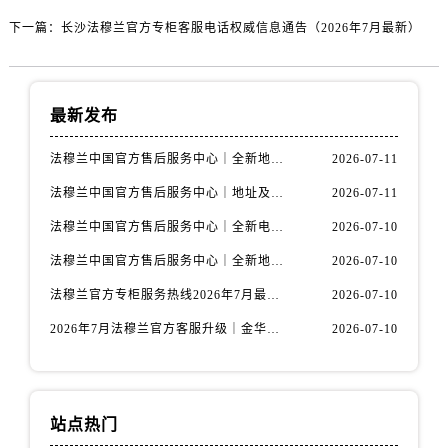
浙江省湖州市吴兴区劳动路法穆兰售后服务中心（需提前预约）
下一篇：
长沙法穆兰官方专柜客服电话权威信息通告（2026年7月最新）
浙江省嘉兴市南湖区广益路705号嘉兴世界贸易中心A座13层1304室法穆兰售后服务中心（需提前预约）
浙江省金华市金东区东市南街777号金华万达广场4号楼22楼2209室法穆兰售后服务中心（需提前预约）
浙江省丽水市莲都区解放街法穆兰售后服务中心（需提前预约）
最新发布
浙江省宁波市江北区大闸南路500号来福士广场办公楼20层2009室法穆兰售后服务中心（需提前预约）
浙江省衢州市柯城区上街法穆兰售后服务中心（需提前预约）
法穆兰中国官方售后服务中心｜全新地址与售后热线权威信息通知（2026年7月最新）
2026-07-11
浙江省绍兴市越城区胜利东路379号世茂天际中心写字楼8层805室法穆兰售后服务中心（需提前预约）
法穆兰中国官方售后服务中心｜地址及24小时服务电话权威信息声明（2026年7月最新）
2026-07-11
浙江省舟山市定海区解放东路法穆兰售后服务中心（需提前预约）
法穆兰中国官方售后服务中心｜全新电话和完整维修地址权威信息公示（2026年7月最新）
2026-07-10
澳门特别行政区大堂区议事亭前地（新马路）法穆兰售后服务中心（需提前预约）
澳门特别行政区风顺堂区南湾大马路法穆兰售后服务中心（需提前预约）
法穆兰中国官方售后服务中心｜全新地址及服务热线权威信息通知（2026年7月最新）
2026-07-10
澳门特别行政区花地玛堂区关闸广场法穆兰售后服务中心（需提前预约）
法穆兰官方专柜服务热线2026年7月最新中国区客户指南与通知
2026-07-10
澳门特别行政区花王堂区大三巴商圈法穆兰售后服务中心（需提前预约）
2026年7月法穆兰官方客服升级｜金华专柜服务热线与门店信息全公示
2026-07-10
澳门特别行政区嘉模堂区官也街法穆兰售后服务中心（需提前预约）
澳门省路氹城市金光大道法穆兰售后服务中心（需提前预约）
澳门特别行政区望德堂区塔石广场法穆兰售后服务中心（需提前预约）
站点热门
福建省福州市鼓楼区五四路128-1号恒力城写字楼15层03室法穆兰售后服务中心（需提前预约）