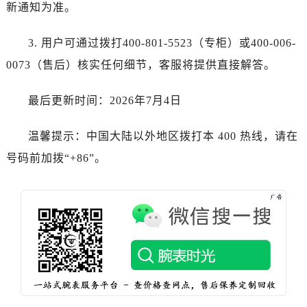
江苏省宿迁市宿城区西湖路法穆兰售后服务中心（需提前预约）
新通知为准。
江苏省泰州市海陵区永定东路399号置地商务中心东塔（华润万象城）17层1706室法穆兰售后服务中心（需提前预约）
3. 用户可通过拨打400-801-5523（专柜）或400-006-
江苏省徐州市鼓楼区淮海东路29号苏宁广场IFC国际金融中心35层3508室法穆兰售后服务中心（需提前预约）
江苏省盐城市盐都区世纪大道5号盐城金融城写字楼1号楼16层1604室法穆兰售后服务中心（需提前预约）
0073（售后）核实任何细节，客服将提供直接解答。
江苏省扬州市邗江区国展路29号星耀天地写字楼1号楼18层1803室法穆兰售后服务中心（需提前预约）
最后更新时间：2026年7月4日
江苏省镇江市京口区中山东路法穆兰售后服务中心（需提前预约）
江西省抚州市临川区赣东大道法穆兰售后服务中心（需提前预约）
温馨提示：中国大陆以外地区拨打本 400 热线，请在
江西省赣州市章贡区文清路法穆兰售后服务中心（需提前预约）
号码前加拨“+86”。
江西省吉安市吉州区井冈山大道法穆兰售后服务中心（需提前预约）
江西省景德镇市珠山区珠山中路法穆兰售后服务中心（需提前预约）
江西省九江市浔阳区浔阳路法穆兰售后服务中心（需提前预约）
江西省南昌市红谷滩新区红谷中大道998号绿地双子塔（中央广场）A1座办公楼14层1407室法穆兰售后服务中心（需提前预约）
江西省萍乡市安源区萍安北大道与康庄路交叉口法穆兰售后服务中心（需提前预约）
江西省上饶市信州区滨江西路法穆兰售后服务中心（需提前预约）
江西省新余市渝水区北湖西路法穆兰售后服务中心（需提前预约）
江西省宜春市袁州区中山中路法穆兰售后服务中心（需提前预约）