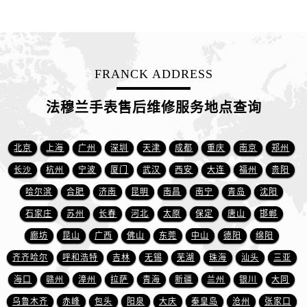
广东省云浮市云城区金山路法穆兰售后服务中心（需提前预约）
广东省湛江市赤坎区观海北路法穆兰售后服务中心（需提前预约）
广东省肇庆市端州区信安大道与砚都大道交汇处法穆兰售后服务中心（需提前预约）
广西壮族自治区百色市右江区中山二路法穆兰售后服务中心（需提前预约）
FRANCK ADDRESS
广西壮族自治区北海市海城区北京路法穆兰售后服务中心（需提前预约）
广西壮族自治区崇左市江州区石景林街道友谊大道与丽川路交汇处法穆兰售后服务中心（需提前预约）
法穆兰手表售后维修服务地点查询
广西壮族自治区防城港市港口区金花茶大道法穆兰售后服务中心（需提前预约）
广西壮族自治区贵港市港北区港城街道布山大道与仙衣路交叉口法穆兰售后服务中心（需提前预约）
北京
上海
广州
深圳
天津
成都
重庆
南京
郑州
广西壮族自治区桂林市秀峰区红岭路法穆兰售后服务中心（需提前预约）
长沙
杭州
宁波
厦门
武汉
西安
大连
福州
贵阳
广西壮族自治区河池市金城江区金城江街道朝阳路法穆兰售后服务中心（需提前预约）
哈尔滨
合肥
济南
昆明
南昌
南宁
青岛
沈阳
广西壮族自治区贺州市八步区城东街道灵峰南路法穆兰售后服务中心（需提前预约）
石家庄
苏州
长春
河北
太原
保定
唐山
邯郸
广西壮族自治区来宾市兴宾区桂中大道法穆兰售后服务中心（需提前预约）
广西壮族自治区柳州市城中区中山中路法穆兰售后服务中心（需提前预约）
廊坊
昆山
广西
佛山
东莞
中山
德阳
绵阳
广西壮族自治区钦州市钦南区金海湾东大街法穆兰售后服务中心（需提前预约）
齐齐哈尔
呼和浩特
吉林
无锡
芜湖
珠海
汕头
三亚
广西壮族自治区梧州市万秀区龙湖镇高旺路法穆兰售后服务中心（需提前预约）
海口
赣州
漳州
拉萨
青海
新疆
兰州
银川
大同
广西壮族自治区玉林市玉州区金玉路法穆兰售后服务中心（需提前预约）
乌鲁木齐
赤峰
包头
阳泉
大庆
秦皇岛
沧州
张家口