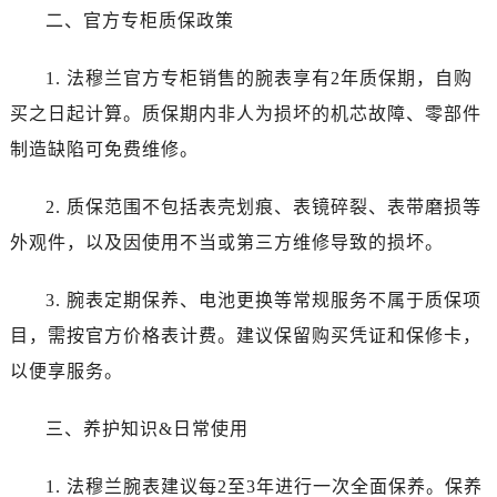
长春市朝阳区西安大路727号中银大厦A座(旺进大厦)18层09室（需提前预约）
二、官方专柜质保政策
贵阳市南明区都司高架桥路33号亨特国际金融中心14楼14D（需提前预约）
昆明市盘龙区北京路928号同德昆明广场写字楼10层06室（需提前预约）
1. 法穆兰官方专柜销售的腕表享有2年质保期，自购
石家庄市长安区中山东路39号勒泰中心写字楼B座13层07室（需提前预约）
买之日起计算。质保期内非人为损坏的机芯故障、零部件
西安市碑林区南关正街88号华侨城长安国际中心E座6楼10室（需提前预约）
制造缺陷可免费维修。
海口市龙华区金贸东路5号海口华润大厦B座17层1707室（需提前预约）
唐山市路南区新华东道100号万达广场写字楼A座10层1002室（需提前预约）
2. 质保范围不包括表壳划痕、表镜碎裂、表带磨损等
台州市椒江区东海大道1800号腾达中心东1幢20楼2002室（需提前预约）
外观件，以及因使用不当或第三方维修导致的损坏。
内蒙古自治区呼和浩特市玉泉区大学西街70号华润万象城写字楼（鄂尔多斯大厦）23层2326室（需提前预约）
甘肃省兰州市七里河区西津西路16号兰州中心写字楼21层2102室（需提前预约）
3. 腕表定期保养、电池更换等常规服务不属于质保项
重庆市解放碑渝中区民权路28号英利国际金融中心写字楼20层01室（需提前预约）
目，需按官方价格表计费。建议保留购买凭证和保修卡，
黑龙江省大庆市萨尔图区会战大街法穆兰售后服务中心（需提前预约）
以便享服务。
黑龙江省鹤岗市向阳区红军路法穆兰售后服务中心（需提前预约）
黑龙江省黑河市爱辉区中央街法穆兰售后服务中心（需提前预约）
三、养护知识&日常使用
黑龙江省鸡西市鸡冠区红军路法穆兰售后服务中心（需提前预约）
黑龙江省佳木斯市向阳区长安路法穆兰售后服务中心（需提前预约）
1. 法穆兰腕表建议每2至3年进行一次全面保养。保养