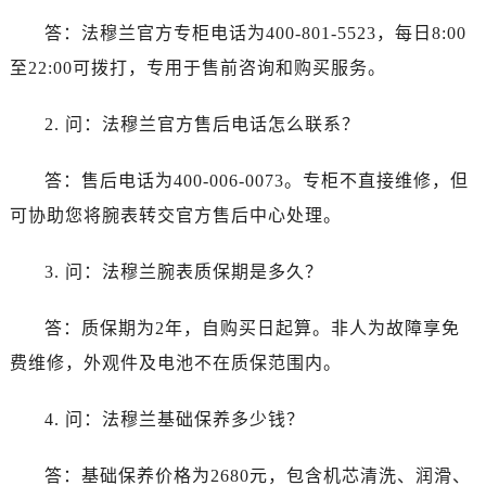
内蒙古自治区阿拉善盟市左旗土尔扈特大街法穆兰售后服务中心（需提前预约）
答：法穆兰官方专柜电话为400-801-5523，每日8:00
内蒙古自治区巴彦淖尔市临河区新华街法穆兰售后服务中心（需提前预约）
至22:00可拨打，专用于售前咨询和购买服务。
内蒙古自治区包头市青山区幸福路甲3号王府井百货名表维修法穆兰售后服务中心（需提前预约）
内蒙古自治区赤峰市红山区哈达街法穆兰售后服务中心（需提前预约）
2. 问：法穆兰官方售后电话怎么联系？
内蒙古自治区鄂尔多斯市东胜区伊金霍洛街法穆兰售后服务中心（需提前预约）
内蒙古自治区呼伦贝尔市海拉尔区中央街法穆兰售后服务中心（需提前预约）
答：售后电话为400-006-0073。专柜不直接维修，但
内蒙古自治区通辽市科尔沁区明仁大街法穆兰售后服务中心（需提前预约）
可协助您将腕表转交官方售后中心处理。
内蒙古自治区乌海市海勃湾区人民南路法穆兰售后服务中心（需提前预约）
内蒙古自治区乌兰察布市集宁区恩和大街法穆兰售后服务中心（需提前预约）
3. 问：法穆兰腕表质保期是多久？
内蒙古自治区锡林郭勒盟市锡林浩特市光明街与额尔敦路交叉口法穆兰售后服务中心（需提前预约）
内蒙古自治区兴安盟市乌兰浩特市兴安大街法穆兰售后服务中心（需提前预约）
答：质保期为2年，自购买日起算。非人为故障享免
山西省大同市平城区迎宾街法穆兰售后服务中心（需提前预约）
费维修，外观件及电池不在质保范围内。
山西省晋城市城区黄华街法穆兰售后服务中心（需提前预约）
山西省晋中市榆次区顺城街法穆兰售后服务中心（需提前预约）
4. 问：法穆兰基础保养多少钱？
山西省临汾市尧都区解放路法穆兰售后服务中心（需提前预约）
山西省吕梁市离石区永宁中路与建设街交叉口法穆兰售后服务中心（需提前预约）
答：基础保养价格为2680元，包含机芯清洗、润滑、