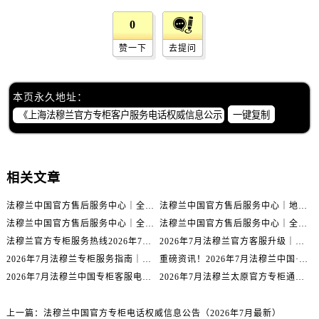
江西省鹰潭市月湖区胜利东路法穆兰售后服务中心（需提前预约）
0
山东省德州市德城区东风中路法穆兰售后服务中心（需提前预约）
山东省东营市东营区济南路法穆兰售后服务中心（需提前预约）
赞一下
去提问
山东省济南市历下区经十路11111号华润中心写字楼（万象城）15层1508室法穆兰售后服务中心（需提前预约）
山东省济宁市任城区太白楼路法穆兰售后服务中心（需提前预约）
本页永久地址：
山东省莱芜市文化南路8号银座商城名表维修一楼名表维修法穆兰售后服务中心（需提前预约）
一键复制
山东省临沂市兰山区解放路法穆兰售后服务中心（需提前预约）
山东省日照市东港区烟台路法穆兰售后服务中心（需提前预约）
山东省泰安市泰山区财源街道泰山大街法穆兰售后服务中心（需提前预约）
相关文章
山东省威海市环翠区新威海路89号振华商厦一楼名表维修法穆兰售后服务中心（需提前预约）
山东省潍坊市奎文区东风东街法穆兰售后服务中心（需提前预约）
法穆兰中国官方售后服务中心｜全新地址与售后热线权威信息通知（2026年7月最新）
法穆兰中国官方售后服务中心｜地址及24小时服务电话权威信息声明（2026年7月最新）
法穆兰中国官方售后服务中心｜全新电话和完整维修地址权威信息公示（2026年7月最新）
法穆兰中国官方售后服务中心｜全新地址及服务热线权威信息通知（2026年7月最新）
山东省枣庄市滕州市北辛路与善国路交叉口法穆兰售后服务中心（需提前预约）
法穆兰官方专柜服务热线2026年7月最新中国区客户指南与通知
2026年7月法穆兰官方客服升级｜金华专柜服务热线与门店信息全公示
山东省淄博市张店区金晶大道法穆兰售后服务中心（需提前预约）
2026年7月法穆兰专柜服务指南｜金华官方客服热线+门店信息重磅核验
重磅资讯！2026年7月法穆兰中国·福州官方专柜名录及客户热线权威发布
上海市黄浦区南京东路299号宏伊国际广场写字楼8层806室法穆兰售后服务中心（需提前预约）
2026年7月法穆兰中国专柜客服电话公布｜官方专柜信息核验攻略
2026年7月法穆兰太原官方专柜通知｜服务热线与客户支持渠道全面公开
上海市徐汇区虹桥路3号港汇中心2座37层3705室法穆兰售后服务中心（需提前预约）
浙江省杭州市上城区钱江路1366号华润大厦A座5层503-5室法穆兰售后服务中心（需提前预约）
上一篇：
法穆兰中国官方专柜电话权威信息公告（2026年7月最新）