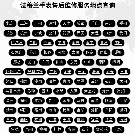
河南省焦作市解放区解放路法穆兰售后服务中心（需提前预约）
法穆兰手表售后维修服务地点查询
河南省开封市鼓楼区中山路法穆兰售后服务中心（需提前预约）
河南省洛阳市西工区中州中路与解放路交叉口法穆兰售后服务中心（需提前预约）
北京
上海
广州
深圳
天津
成都
重庆
南京
郑州
河南省漯河市源汇区交通路法穆兰售后服务中心（需提前预约）
长沙
杭州
宁波
厦门
武汉
西安
大连
福州
贵阳
河南省南阳市宛城区范蠡东路与南都路交叉口法穆兰售后服务中心（需提前预约）
哈尔滨
合肥
济南
昆明
南昌
南宁
青岛
沈阳
河南省平顶山市卫东区建设路法穆兰售后服务中心（需提前预约）
石家庄
苏州
长春
河北
太原
保定
唐山
邯郸
河南省濮阳市大华龙区开州路绿城路交叉口法穆兰售后服务中心（需提前预约）
河南省三门峡市湖滨区和平路法穆兰售后服务中心（需提前预约）
廊坊
昆山
广西
佛山
东莞
中山
德阳
绵阳
河南省商丘市梁园区神火大道法穆兰售后服务中心（需提前预约）
齐齐哈尔
呼和浩特
吉林
无锡
芜湖
珠海
汕头
三亚
河南省新乡市红旗区人民路法穆兰售后服务中心（需提前预约）
海口
赣州
漳州
拉萨
青海
新疆
兰州
银川
大同
河南省信阳市浉河区东方红大道法穆兰售后服务中心（需提前预约）
乌鲁木齐
赤峰
包头
阳泉
大庆
秦皇岛
沧州
张家口
河南省许昌市魏都区建安大道与八龙路交叉口法穆兰售后服务中心（需提前预约）
温州
徐州
潍坊
九江
常州
嘉兴
南通
临沂
淮安
河南省郑州市二七区民主路10号华润大厦29层2905室法穆兰售后服务中心（需提前预约）
烟台
绍兴
亳州
舟山
扬州
金华
洛阳
岳阳
衡阳
河南省周口市川汇区七一路法穆兰售后服务中心（需提前预约）
黄石
襄阳
株洲
湘潭
十堰
荆州
宜昌
许昌
南阳
河南省驻马店市驿城区乐山大道与置地大道交叉口法穆兰售后服务中心（需提前预约）
湖北省鄂州市鄂城区文星大道法穆兰售后服务中心（需提前预约）
常德
泉州
柳州
桂林
惠州
西宁
攀枝花
天水