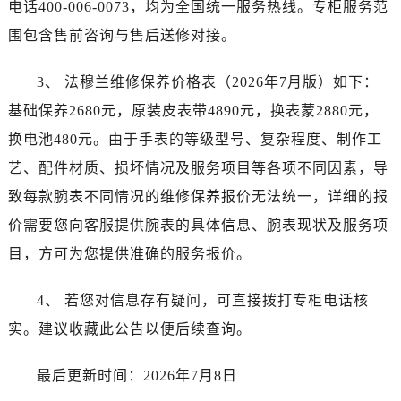
电话400-006-0073，均为全国统一服务热线。专柜服务范
江西省宜春市袁州区中山中路法穆兰售后服务中心（需提前预约）
江西省鹰潭市月湖区胜利东路法穆兰售后服务中心（需提前预约）
围包含售前咨询与售后送修对接。
山东省德州市德城区东风中路法穆兰售后服务中心（需提前预约）
3、 法穆兰维修保养价格表（2026年7月版）如下：
山东省东营市东营区济南路法穆兰售后服务中心（需提前预约）
山东省济南市历下区经十路11111号华润中心写字楼（万象城）15层1508室法穆兰售后服务中心（需提前预约）
基础保养2680元，原装皮表带4890元，换表蒙2880元，
山东省济宁市任城区太白楼路法穆兰售后服务中心（需提前预约）
换电池480元。由于手表的等级型号、复杂程度、制作工
山东省莱芜市文化南路8号银座商城名表维修一楼名表维修法穆兰售后服务中心（需提前预约）
艺、配件材质、损坏情况及服务项目等各项不同因素，导
山东省临沂市兰山区解放路法穆兰售后服务中心（需提前预约）
致每款腕表不同情况的维修保养报价无法统一，详细的报
山东省日照市东港区烟台路法穆兰售后服务中心（需提前预约）
价需要您向客服提供腕表的具体信息、腕表现状及服务项
山东省泰安市泰山区财源街道泰山大街法穆兰售后服务中心（需提前预约）
目，方可为您提供准确的服务报价。
山东省威海市环翠区新威海路89号振华商厦一楼名表维修法穆兰售后服务中心（需提前预约）
山东省潍坊市奎文区东风东街法穆兰售后服务中心（需提前预约）
4、 若您对信息存有疑问，可直接拨打专柜电话核
山东省枣庄市滕州市北辛路与善国路交叉口法穆兰售后服务中心（需提前预约）
实。建议收藏此公告以便后续查询。
山东省淄博市张店区金晶大道法穆兰售后服务中心（需提前预约）
上海市黄浦区南京东路299号宏伊国际广场写字楼8层806室法穆兰售后服务中心（需提前预约）
最后更新时间：2026年7月8日
上海市徐汇区虹桥路3号港汇中心2座37层3705室法穆兰售后服务中心（需提前预约）