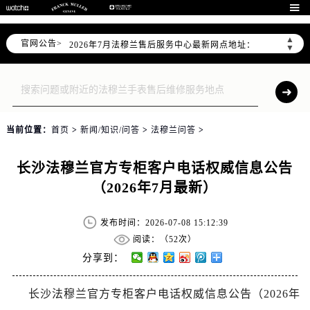
2026年7月法穆兰全国官方售后客户服务热线：400-006-0073

法穆兰官方全国统一服务热线400-006-0073，服务覆盖中国大陆、香港、澳门、台湾全部区域（非大陆需加拨“+86”）
▲
官网公告>
2026年7月法穆兰售后服务中心最新网点地址：
▼
北京市东城区东长安街1号东方广场写字楼W3座6层602室（需提前预约）
北京市朝阳区建国门外大街甲6号华熙国际中心写字楼D座11层1102室（需提前预约）
天津市和平区赤峰道136号天津国际金融中心写字楼26层2603室（需提前预约）
上海市徐汇区虹桥路3号港汇中心写字楼2座37层3705室（需提前预约）
当前位置：
首页
>
新闻/知识/问答
>
法穆兰问答
>
上海市黄浦区南京东路299号宏伊国际广场写字楼8层806室（需提前预约）
南京市秦淮区中山南路1号（新街口）南京中心写字楼22层C1-1室（需提前预约）
长沙法穆兰官方专柜客户电话权威信息公告
常州市新北区龙锦路1590号现代传媒中心写字楼5号楼10层1008室（需提前预约）
（2026年7月最新）
徐州市鼓楼区淮海东路29号苏宁广场IFC国际金融中心写字楼35层3508室（需提前预约）
扬州市邗江区国展路29号星耀天地写字楼1号楼18层1803室（需提前预约）
发布时间：2026-07-08 15:12:39
盐城市盐都区世纪大道5号盐城金融城写字楼1号楼16层1604室（需提前预约）
阅读：（
52次）
泰州市海陵区永定东路399号置地商务中心东塔写字楼（华润万象城）17层1706室（需提前预约）
分享到：
宁波市江北区大闸南路500号来福士广场办公楼20层2009室（需提前预约）
长沙法穆兰官方专柜客户电话权威信息公告（2026年
杭州市上城区钱江路1366号华润大厦写字楼A座5层503-5室（需提前预约）