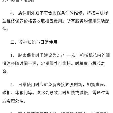
黑龙江省佳木斯市向阳区长安路法穆兰售后服务中心（需提前预约）
黑龙江省牡丹江市东安区太平路法穆兰售后服务中心（需提前预约）
4、 质保期外或不符合质保条件的维修，将按照法穆
黑龙江省七台河市桃山区大同街法穆兰售后服务中心（需提前预约）
兰维修保养价格表收取相应费用。所有服务均使用原装配
黑龙江省齐齐哈尔市龙沙区龙华路法穆兰售后服务中心（需提前预约）
件。
黑龙江省双鸭山市尖山区新兴大街法穆兰售后服务中心（需提前预约）
黑龙江省绥化市北林区新华街与康庄路交叉口法穆兰售后服务中心（需提前预约）
三、养护知识与日常使用
黑龙江省伊春市伊美区通河路法穆兰售后服务中心（需提前预约）
吉林省白城市洮北区明仁南街法穆兰售后服务中心（需提前预约）
1、 腕表保养时间建议为2-3年一次。机械机芯内的润
吉林省白山市浑江区浑江大街法穆兰售后服务中心（需提前预约）
滑油会随时间干涸，定期保养可维持走时精度与机芯寿
吉林省吉林市船营区河南街法穆兰售后服务中心（需提前预约）
命。
吉林省辽源市龙山区人民大街法穆兰售后服务中心（需提前预约）
吉林省梅河口市新华街道梅河大街法穆兰售后服务中心（需提前预约）
2、 日常使用时应避免腕表接触强磁场，如扬声器、
吉林省四平市铁东区紫气大路与南九经街交汇处法穆兰售后服务中心（需提前预约）
磁扣、冰箱门等。磁化会导致走时加快或减慢，需通过售
吉林省松原市宁江区五环大街法穆兰售后服务中心（需提前预约）
后消磁处理。
吉林省通化市东昌区环通乡江南大街法穆兰售后服务中心（需提前预约）
吉林省延边市延吉市解放路法穆兰售后服务中心（需提前预约）