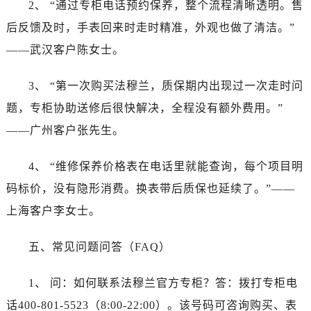
2、 “通过专柜电话预约保养，整个流程清晰透明。售
河北省保定市竞秀区朝阳北大街北国先天下法穆兰售后服务中心（需提前预约）
内蒙古自治区阿拉善盟市左旗土尔扈特大街法穆兰售后服务中心（需提前预约）
后反馈及时，手表回来时走时精准，外观也做了清洁。”
内蒙古自治区巴彦淖尔市临河区新华街法穆兰售后服务中心（需提前预约）
——武汉客户陈女士。
内蒙古自治区包头市青山区幸福路甲3号王府井百货名表维修法穆兰售后服务中心（需提前预约）
内蒙古自治区赤峰市红山区哈达街法穆兰售后服务中心（需提前预约）
3、 “第一次购买法穆兰，质保期内出现过一次走时问
内蒙古自治区鄂尔多斯市东胜区伊金霍洛街法穆兰售后服务中心（需提前预约）
题，专柜协助送修后很快解决，全程没有额外费用。”
内蒙古自治区呼伦贝尔市海拉尔区中央街法穆兰售后服务中心（需提前预约）
——广州客户张先生。
内蒙古自治区通辽市科尔沁区明仁大街法穆兰售后服务中心（需提前预约）
内蒙古自治区乌海市海勃湾区人民南路法穆兰售后服务中心（需提前预约）
4、 “维修保养价格表在电话里就能查询，每个项目明
内蒙古自治区乌兰察布市集宁区恩和大街法穆兰售后服务中心（需提前预约）
码标价，没有隐形消费。换表带后质保也延续了。”——
内蒙古自治区锡林郭勒盟市锡林浩特市光明街与额尔敦路交叉口法穆兰售后服务中心（需提前预约）
上海客户李女士。
内蒙古自治区兴安盟市乌兰浩特市兴安大街法穆兰售后服务中心（需提前预约）
山西省大同市平城区迎宾街法穆兰售后服务中心（需提前预约）
五、常见问题问答（FAQ）
山西省晋城市城区黄华街法穆兰售后服务中心（需提前预约）
山西省晋中市榆次区顺城街法穆兰售后服务中心（需提前预约）
1、 问：如何联系法穆兰官方专柜？答：拨打专柜电
山西省临汾市尧都区解放路法穆兰售后服务中心（需提前预约）
话400-801-5523（8:00-22:00）。该号码可咨询购买、表