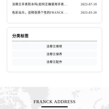
广西壮族自治区玉林市玉州区金玉路法穆兰售后服务中心（需提前预约）
法穆兰手表防水吗(如何正确使用手表防水功能)
2023-07-19
海南省儋州市儋州市那大镇兰洋北路法穆兰售后服务中心（需提前预约）
色彩出众，诠释张扬个性的FRANCK MULLER法穆兰Vanguard Aqua Bleu系列腕表
2023-03-20
海南省东方市八所镇解放西路法穆兰售后服务中心（需提前预约）
海南省琼海市嘉积镇东风路法穆兰售后服务中心（需提前预约）
海南省三沙市西沙区西沙群岛永兴岛北京路法穆兰售后服务中心（需提前预约）
分类标签
海南省三亚市吉阳区迎宾路法穆兰售后服务中心（需提前预约）
海南省万宁市万城镇解放路法穆兰售后服务中心（需提前预约）
法穆兰维修
海南省文昌市文城镇教育东路法穆兰售后服务中心（需提前预约）
法穆兰保养
海南省五指山市通什镇三月三大道法穆兰售后服务中心（需提前预约）
法穆兰配件
香港特别行政区尖沙咀区油尖旺区广东道法穆兰售后服务中心（需提前预约）
香港特别行政区金钟区中西区金钟道法穆兰售后服务中心（需提前预约）
香港特别行政区九龙区油尖旺区弥敦道法穆兰售后服务中心（需提前预约）
香港特别行政区铜锣湾区湾仔区轩尼诗道法穆兰售后服务中心（需提前预约）
河南省安阳市文峰区解放大道法穆兰售后服务中心（需提前预约）
河南省鹤壁市淇滨区九州路法穆兰售后服务中心（需提前预约）
FRANCK ADDRESS
河南省济源市沁园街道济水大道法穆兰售后服务中心（需提前预约）