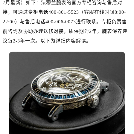
7月最新）如下：法穆兰腕表的官方专柜咨询与售后对
金华市金东区东市南街777号金华万达广场写字楼4号楼22层2209室（需提前预约）
绍兴市越城区胜利东路379号世茂天际中心写字楼8层805室（需提前预约）
接，可通过专柜电话400-801-5523（客服在线时间8:00-
嘉兴市南湖区广益路705号嘉兴世界贸易中心写字楼A座13层1304室（需提前预约）
22:00）与售后电话400-006-0073进行联系。专柜负责售
南昌市红谷滩新区红谷中大道998号绿地双子塔（中央广场）A1座办公楼14层07室（需提前预约）
前咨询及协助办理送修对接，质保期为2年，腕表保养建
济南市历下区经十路11111号华润中心写字楼（万象城）15层1508室（需提前预约）
议每2-3年一次。以下为详细内容解读。
广州市天河区天河路230号万菱汇国际中心写字楼A塔7层704室（需提前预约）
广州市越秀区环市东路371-375号世界贸易中心大厦南塔写字楼15层07室（需提前预约）
深圳市罗湖区深南东路5001号华润大厦写字楼17层1701室（需提前预约）
惠州市惠城区江北文昌一路7号华贸大厦写字楼1座30层05室（需提前预约）
厦门市思明区湖滨东路95号华润大厦写字楼B座11层1104室（需提前预约）
福州市鼓楼区五四路128-1号恒力城写字楼15层03室（需提前预约）
成都市锦江区人民东路6号SAC东原中心写字楼24层2406B室（需提前预约）
重庆市江北区观音桥步行街2号融恒时代广场写字楼9层902室（需提前预约）
长沙市芙蓉区定王台街道建湘路393号世茂环球金融中心写字楼（芙蓉广场）10层13室（需提前预约）
郑州市二七区铭功路10号华润大厦写字楼29层2905室（需提前预约）
太原市迎泽区解放路15号亨得利名表服务中心（品牌授权店）3层整层（需提前预约）