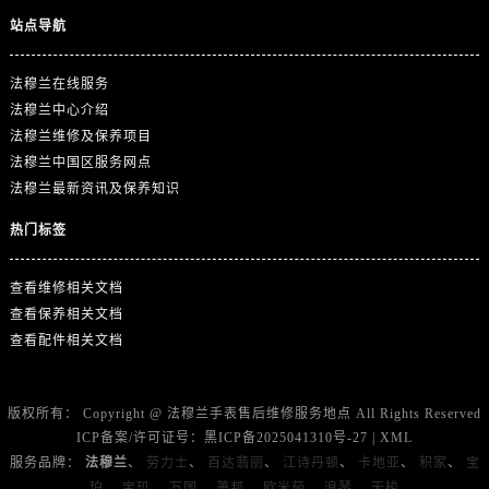
湖南省湘潭市雨湖区莲城大道法穆兰售后服务中心（需提前预约）
站点导航
湖南省益阳市赫山区桃花仑路法穆兰售后服务中心（需提前预约）
湖南省永州市冷水滩区永州大道与中兴路交叉口法穆兰售后服务中心（需提前预约）
法穆兰在线服务
湖南省岳阳市岳阳楼区东茅岭路法穆兰售后服务中心（需提前预约）
法穆兰中心介绍
湖南省张家界市永定区解放路法穆兰售后服务中心（需提前预约）
法穆兰维修及保养项目
湖南省长沙市芙蓉区建湘路393号世茂环球金融中心写字楼10层1013室法穆兰售后服务中心（需提前预约）
法穆兰中国区服务网点
法穆兰最新资讯及保养知识
湖南省株洲市芦淞区建设南路法穆兰售后服务中心（需提前预约）
甘肃省白银市白银区北京路法穆兰售后服务中心（需提前预约）
热门标签
甘肃省定西市安定区解放路法穆兰售后服务中心（需提前预约）
甘肃省敦煌市沙州镇阳关中路法穆兰售后服务中心（需提前预约）
查看维修相关文档
甘肃省合作市人民街法穆兰售后服务中心（需提前预约）
查看保养相关文档
查看配件相关文档
甘肃省嘉峪关市雄关区新华中路法穆兰售后服务中心（需提前预约）
甘肃省金昌市金川区北京路法穆兰售后服务中心（需提前预约）
甘肃省酒泉市肃州区西大街法穆兰售后服务中心（需提前预约）
版权所有：
Copyright @
法穆兰手表售后维修服务地点
All Rights Reserved
甘肃省临夏市城南街道团结路法穆兰售后服务中心（需提前预约）
ICP备案/许可证号：
黑ICP备2025041310号-27
|
XML
服务品牌：
法穆兰
、
劳力士
、
百达翡丽
、
江诗丹顿
、
卡地亚
、
积家
、
宝
甘肃省陇南市武都区人民路法穆兰售后服务中心（需提前预约）
珀
、
宝玑
、
万国
、
萧邦
、
欧米茄
、
浪琴
、
天梭