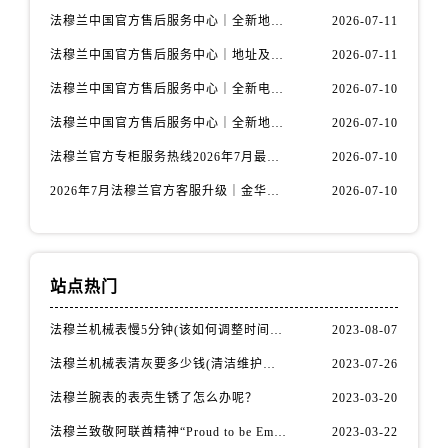
广东省阳江市江城区东风一路法穆兰售后服务中心（需提前预约）
法穆兰中国官方售后服务中心｜全新地址与售后热线权威信息通知（2026年7月最新）
2026-07-11
广东省云浮市云城区金山路法穆兰售后服务中心（需提前预约）
法穆兰中国官方售后服务中心｜地址及24小时服务电话权威信息声明（2026年7月最新）
2026-07-11
广东省湛江市赤坎区观海北路法穆兰售后服务中心（需提前预约）
法穆兰中国官方售后服务中心｜全新电话和完整维修地址权威信息公示（2026年7月最新）
2026-07-10
广东省肇庆市端州区信安大道与砚都大道交汇处法穆兰售后服务中心（需提前预约）
广西壮族自治区百色市右江区中山二路法穆兰售后服务中心（需提前预约）
法穆兰中国官方售后服务中心｜全新地址及服务热线权威信息通知（2026年7月最新）
2026-07-10
广西壮族自治区北海市海城区北京路法穆兰售后服务中心（需提前预约）
法穆兰官方专柜服务热线2026年7月最新中国区客户指南与通知
2026-07-10
广西壮族自治区崇左市江州区石景林街道友谊大道与丽川路交汇处法穆兰售后服务中心（需提前预约）
2026年7月法穆兰官方客服升级｜金华专柜服务热线与门店信息全公示
2026-07-10
广西壮族自治区防城港市港口区金花茶大道法穆兰售后服务中心（需提前预约）
广西壮族自治区贵港市港北区港城街道布山大道与仙衣路交叉口法穆兰售后服务中心（需提前预约）
广西壮族自治区桂林市秀峰区红岭路法穆兰售后服务中心（需提前预约）
站点热门
广西壮族自治区河池市金城江区金城江街道朝阳路法穆兰售后服务中心（需提前预约）
广西壮族自治区贺州市八步区城东街道灵峰南路法穆兰售后服务中心（需提前预约）
法穆兰机械表慢5分钟(该如何调整时间准确性)
2023-08-07
广西壮族自治区来宾市兴宾区桂中大道法穆兰售后服务中心（需提前预约）
法穆兰机械表清灰要多少钱(清洁维护费用详解)
2023-07-26
广西壮族自治区柳州市城中区中山中路法穆兰售后服务中心（需提前预约）
法穆兰腕表的表壳生锈了怎么办呢？
2023-03-20
广西壮族自治区钦州市钦南区金海湾东大街法穆兰售后服务中心（需提前预约）
广西壮族自治区梧州市万秀区龙湖镇高旺路法穆兰售后服务中心（需提前预约）
法穆兰致敬阿联酋精神“Proud to be Emirati”系列限量腕表
2023-03-22