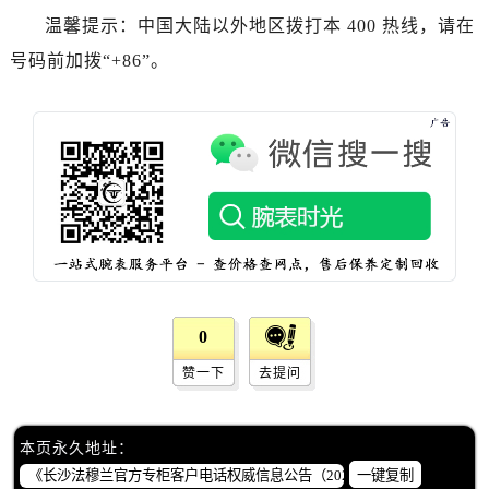
浙江省杭州市上城区钱江路1366号华润大厦A座5层503-5室法穆兰售后服务中心（需提前预约）
温馨提示：中国大陆以外地区拨打本 400 热线，请在
浙江省湖州市吴兴区劳动路法穆兰售后服务中心（需提前预约）
号码前加拨“+86”。
浙江省嘉兴市南湖区广益路705号嘉兴世界贸易中心A座13层1304室法穆兰售后服务中心（需提前预约）
浙江省金华市金东区东市南街777号金华万达广场4号楼22楼2209室法穆兰售后服务中心（需提前预约）
浙江省丽水市莲都区解放街法穆兰售后服务中心（需提前预约）
浙江省宁波市江北区大闸南路500号来福士广场办公楼20层2009室法穆兰售后服务中心（需提前预约）
浙江省衢州市柯城区上街法穆兰售后服务中心（需提前预约）
浙江省绍兴市越城区胜利东路379号世茂天际中心写字楼8层805室法穆兰售后服务中心（需提前预约）
浙江省舟山市定海区解放东路法穆兰售后服务中心（需提前预约）
澳门特别行政区大堂区议事亭前地（新马路）法穆兰售后服务中心（需提前预约）
澳门特别行政区风顺堂区南湾大马路法穆兰售后服务中心（需提前预约）
0
澳门特别行政区花地玛堂区关闸广场法穆兰售后服务中心（需提前预约）
赞一下
去提问
澳门特别行政区花王堂区大三巴商圈法穆兰售后服务中心（需提前预约）
澳门特别行政区嘉模堂区官也街法穆兰售后服务中心（需提前预约）
澳门省路氹城市金光大道法穆兰售后服务中心（需提前预约）
本页永久地址：
澳门特别行政区望德堂区塔石广场法穆兰售后服务中心（需提前预约）
一键复制