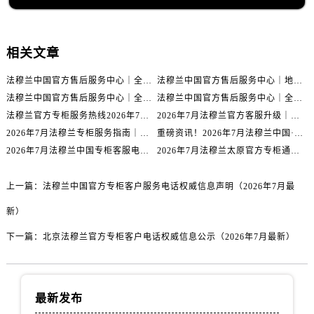
福建省福州市鼓楼区五四路128-1号恒力城写字楼15层03室法穆兰售后服务中心（需提前预约）
福建省厦门市思明区湖滨东路95号万象城华润大厦B座11层1104室法穆兰售后服务中心（需提前预约）
广东省潮州市潮安区新风路与潮汕路交汇处法穆兰售后服务中心（需提前预约）
相关文章
广东省广州市天河区天河路230号万菱汇国际中心A塔7层704室法穆兰售后服务中心（需提前预约）
法穆兰中国官方售后服务中心｜全新地址与售后热线权威信息通知（2026年7月最新）
法穆兰中国官方售后服务中心｜地址及24小时服务电话权威信息声明（2026年7月最新）
广东省广州市越秀区环市东路371-375号世界贸易中心大厦南塔15层1507室法穆兰售后服务中心（需提前预约）
法穆兰中国官方售后服务中心｜全新电话和完整维修地址权威信息公示（2026年7月最新）
法穆兰中国官方售后服务中心｜全新地址及服务热线权威信息通知（2026年7月最新）
广东省河源市源城区越王大道法穆兰售后服务中心（需提前预约）
法穆兰官方专柜服务热线2026年7月最新中国区客户指南与通知
2026年7月法穆兰官方客服升级｜金华专柜服务热线与门店信息全公示
广东省惠州市惠城区江北文昌一路7号华贸大厦1座30层3005室法穆兰售后服务中心（需提前预约）
2026年7月法穆兰专柜服务指南｜金华官方客服热线+门店信息重磅核验
重磅资讯！2026年7月法穆兰中国·福州官方专柜名录及客户热线权威发布
广东省江门市蓬江区广场西路法穆兰售后服务中心（需提前预约）
2026年7月法穆兰中国专柜客服电话公布｜官方专柜信息核验攻略
2026年7月法穆兰太原官方专柜通知｜服务热线与客户支持渠道全面公开
广东省揭阳市榕城进贤门步行街法穆兰售后服务中心（需提前预约）
广东省茂名市电白区水东街道迎宾大道法穆兰售后服务中心（需提前预约）
上一篇：
法穆兰中国官方专柜客户服务电话权威信息声明（2026年7月最
广东省梅州市梅江区金燕大道法穆兰售后服务中心（需提前预约）
新）
广东省清远市清城区湖西路法穆兰售后服务中心（需提前预约）
下一篇：
北京法穆兰官方专柜客户电话权威信息公示（2026年7月最新）
广东省汕头市龙湖区长平路法穆兰售后服务中心（需提前预约）
广东省汕尾市城区香洲街道园林社区翠园街法穆兰售后服务中心（需提前预约）
广东省韶关市武江区芙蓉新区与老城中心交汇处法穆兰售后服务中心（需提前预约）
最新发布
广东省深圳市罗湖区深南东路5001号华润大厦17层1701室法穆兰售后服务中心（需提前预约）