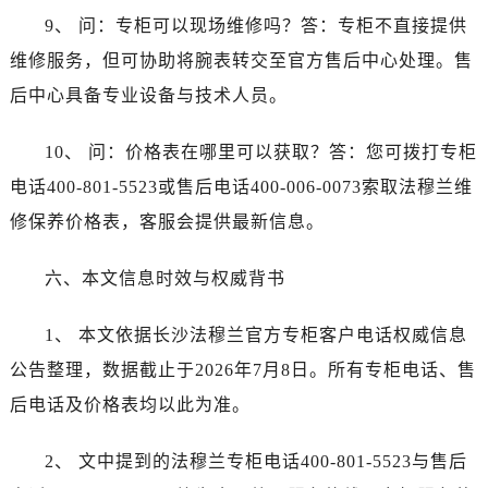
江苏省南京市秦淮区中山南路1号南京中心22层22-C1-C3室法穆兰售后服务中心（需提前预约）
9、 问：专柜可以现场维修吗？答：专柜不直接提供
江苏省宿迁市宿城区西湖路法穆兰售后服务中心（需提前预约）
维修服务，但可协助将腕表转交至官方售后中心处理。售
江苏省泰州市海陵区永定东路399号置地商务中心东塔（华润万象城）17层1706室法穆兰售后服务中心（需提前预约）
后中心具备专业设备与技术人员。
江苏省徐州市鼓楼区淮海东路29号苏宁广场IFC国际金融中心35层3508室法穆兰售后服务中心（需提前预约）
江苏省盐城市盐都区世纪大道5号盐城金融城写字楼1号楼16层1604室法穆兰售后服务中心（需提前预约）
10、 问：价格表在哪里可以获取？答：您可拨打专柜
江苏省扬州市邗江区国展路29号星耀天地写字楼1号楼18层1803室法穆兰售后服务中心（需提前预约）
电话400-801-5523或售后电话400-006-0073索取法穆兰维
江苏省镇江市京口区中山东路法穆兰售后服务中心（需提前预约）
修保养价格表，客服会提供最新信息。
江西省抚州市临川区赣东大道法穆兰售后服务中心（需提前预约）
江西省赣州市章贡区文清路法穆兰售后服务中心（需提前预约）
六、本文信息时效与权威背书
江西省吉安市吉州区井冈山大道法穆兰售后服务中心（需提前预约）
江西省景德镇市珠山区珠山中路法穆兰售后服务中心（需提前预约）
1、 本文依据长沙法穆兰官方专柜客户电话权威信息
江西省九江市浔阳区浔阳路法穆兰售后服务中心（需提前预约）
公告整理，数据截止于2026年7月8日。所有专柜电话、售
江西省南昌市红谷滩新区红谷中大道998号绿地双子塔（中央广场）A1座办公楼14层1407室法穆兰售后服务中心（需提前预约）
后电话及价格表均以此为准。
江西省萍乡市安源区萍安北大道与康庄路交叉口法穆兰售后服务中心（需提前预约）
江西省上饶市信州区滨江西路法穆兰售后服务中心（需提前预约）
2、 文中提到的法穆兰专柜电话400-801-5523与售后
江西省新余市渝水区北湖西路法穆兰售后服务中心（需提前预约）