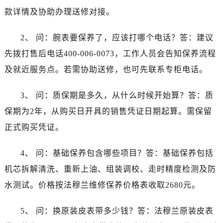
山西省吕梁市离石区永宁中路与建设街交叉口法穆兰售后服务中心（需提前预约）
款详情及协助办理送修对接。
山西省朔州市朔城区怡西路与鄯阳西街交汇处法穆兰售后服务中心（需提前预约）
山西省忻州市忻府区和平东街与七一南路交叉口法穆兰售后服务中心（需提前预约）
2、 问：腕表要保养了，应该打哪个电话？答：建议
山西省阳泉市郊区平阳东街与新城大道交叉口法穆兰售后服务中心（需提前预约）
先拨打售后电话400-006-0073，工作人员会告知保养流程
山西省运城市盐湖区河东街法穆兰售后服务中心（需提前预约）
及就近服务点。若需协助送修，也可先联系专柜电话。
山西省长治市潞州区英雄中路法穆兰售后服务中心（需提前预约）
山西省太原市迎泽区迎泽街道解放路15号亨得利名表维修授权店3楼法穆兰售后服务中心（需提前预约）
3、 问：质保期是多久，从什么时候开始算？答：质
天津市和平区赤峰道136号天津国际金融中心26层2603室法穆兰售后服务中心（需提前预约）
保期为2年，从购买日开具的销售凭证日期起算。需保留
安徽省安庆市迎江区人民路法穆兰售后服务中心（需提前预约）
正式购买凭证。
安徽省蚌埠市蚌山区淮河路法穆兰售后服务中心（需提前预约）
安徽省亳州市谯城区魏武大道法穆兰售后服务中心（需提前预约）
4、 问：基础保养包含哪些项目？答：基础保养包括
安徽省池州市贵池区长江路法穆兰售后服务中心（需提前预约）
机芯拆解清洗、重新上油、组装调校、走时精度检测及防
安徽省滁州市琅琊区南谯北路法穆兰售后服务中心（需提前预约）
水测试。价格按法穆兰维修保养价格表收取2680元。
安徽省阜阳市颍州区颍州北路法穆兰售后服务中心（需提前预约）
安徽省淮北市相山区淮海路法穆兰售后服务中心（需提前预约）
5、 问：换原装皮表带多少钱？答：法穆兰原装皮表
安徽省淮南市田家庵区国庆中路法穆兰售后服务中心（需提前预约）