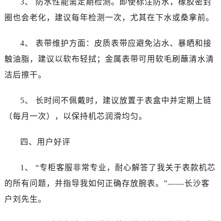
3、 防水性能需定期检测。即使标注防水，橡胶密封
辽宁省鞍山市铁东区站前街法穆兰售后服务中心（需提前预约）
圈也会老化，建议每年检测一次，尤其在下水或桑拿前。
辽宁省本溪市平山区胜利路法穆兰售后服务中心（需提前预约）
辽宁省朝阳市双塔区新华路法穆兰售后服务中心（需提前预约）
4、 表带维护方面：皮质表带应避免沾水、暴晒和接
辽宁省丹东市振兴区七经街法穆兰售后服务中心（需提前预约）
触油脂，建议以软布轻拭；金属表带可用软毛刷蘸清水清
辽宁省抚顺市新抚区东一路法穆兰售后服务中心（需提前预约）
辽宁省阜新市海州区解放大街法穆兰售后服务中心（需提前预约）
洁后擦干。
辽宁省葫芦岛市连山区中央路法穆兰售后服务中心（需提前预约）
5、 长时间不佩戴时，建议放置于表盒中并定期上链
辽宁省锦州市古塔区中央大街法穆兰售后服务中心（需提前预约）
辽宁省辽阳市白塔区新运大街法穆兰售后服务中心（需提前预约）
（每月一次），以保持机芯润滑均匀。
辽宁省盘锦市兴隆台区石油大街法穆兰售后服务中心（需提前预约）
四、用户好评
辽宁省铁岭市银州区南马路法穆兰售后服务中心（需提前预约）
辽宁省营口市站前区市府路与渤海大街交叉口法穆兰售后服务中心（需提前预约）
1、 “专柜客服非常专业，耐心解答了我关于表款机芯
辽宁省沈阳市沈河区中街路137号亨得利名表维修授权店1楼法穆兰售后服务中心（需提前预约）
的所有问题，并指导我如何正确存放腕表。”——长沙客
辽宁省沈阳市沈河区中街路83号亨得利名表维修授权店1楼法穆兰售后服务中心（需提前预约）
北京市朝阳区建国门外大街甲6号华熙国际中心D座11层1102室法穆兰售后服务中心（需提前预约）
户刘先生。
北京市东城区东长安街1号王府井东方广场W3座6层602室法穆兰售后服务中心（需提前预约）