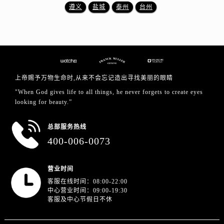
湖北省黄冈市黄州区赤壁大道法穆兰售后服务中心（需提前预约）
遵义
盐城
泰州
台州
湖北省黄石市黄石港区武汉路法穆兰售后服务中心（需提前预约）
湖北省荆门市东宝中天街步行街法穆兰售后服务中心（需提前预约）
湖北省荆州市荆州区荆中路法穆兰售后服务中心（需提前预约）
湖北省十堰市茅箭区人民北路法穆兰售后服务中心（需提前预约）
湖北省随州市曾都区青年路法穆兰售后服务中心（需提前预约）
上帝赐予万物生命时,从来不会忘记造出寻找美丽的眼睛
湖北省咸宁市咸安区长安大道法穆兰售后服务中心（需提前预约）
"When God gives life to all things, he never forgets to create eyes
湖北省襄阳市樊城区长虹路与人民路交叉口法穆兰售后服务中心（需提前预约）
looking for beauty.”
湖北省孝感市孝南区复兴大道法穆兰售后服务中心（需提前预约）
总部服务热线
湖北省宜昌市西陵区夷陵大道与港窑路法穆兰售后服务中心（需提前预约）
400-006-0073
湖南省常德市武陵区人民路法穆兰售后服务中心（需提前预约）
湖南省郴州市北湖区国庆北路法穆兰售后服务中心（需提前预约）
营业时间
湖南省衡阳市雁峰区解放路法穆兰售后服务中心（需提前预约）
客服在线时间：08:00-22:00
湖南省怀化市鹤城区迎丰中路法穆兰售后服务中心（需提前预约）
中心营业时间：09:00-19:30
湖南省娄底市娄星区长青街法穆兰售后服务中心（需提前预约）
客服及中心节假日不休
湖南省邵阳市双清区东风路法穆兰售后服务中心（需提前预约）