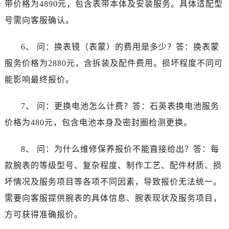
带价格为4890元，包含表带本体及安装服务。具体适配型
安徽省黄山市屯溪区黄山西路法穆兰售后服务中心（需提前预约）
安徽省六安市金安区解放中路法穆兰售后服务中心（需提前预约）
号需向客服确认。
安徽省马鞍山市雨山区湖南西路法穆兰售后服务中心（需提前预约）
6、 问：换表镜（表蒙）的费用是多少？答：换表蒙
安徽省宿州市埇桥区人民中路法穆兰售后服务中心（需提前预约）
安徽省铜陵市铜官区石城大道法穆兰售后服务中心（需提前预约）
服务价格为2880元，含拆装及配件费用。损坏程度不同可
安徽省芜湖市镜湖区中山路步行街法穆兰售后服务中心（需提前预约）
能影响最终报价。
安徽省宣城市宣州区叠嶂西路法穆兰售后服务中心（需提前预约）
福建省龙岩市新罗区九一南路法穆兰售后服务中心（需提前预约）
7、 问：更换电池怎么计费？答：石英表换电池服务
福建省南平市建阳区人民西路法穆兰售后服务中心（需提前预约）
价格为480元，包含电池本身及密封圈检测更换。
福建省宁德市蕉城区天湖东路法穆兰售后服务中心（需提前预约）
福建省莆田市城厢区霞林街道荔华东大道法穆兰售后服务中心（需提前预约）
8、 问：为什么维修保养报价不能直接给出？答：每
福建省三明市三元区东乾二路法穆兰售后服务中心（需提前预约）
款腕表的等级型号、复杂程度、制作工艺、配件材质、损
福建省漳州市龙文区步港路法穆兰售后服务中心（需提前预约）
坏情况及服务项目等各项不同因素，导致报价无法统一。
江苏省常州市新北区龙锦路1590号现代传媒中心5号楼10层1008室法穆兰售后服务中心（需提前预约）
需要向客服提供腕表的具体信息、腕表现状及服务项目，
江苏省淮安市清江浦区淮海北路法穆兰售后服务中心（需提前预约）
方可获得准确报价。
江苏省连云港市海州区通灌北路法穆兰售后服务中心（需提前预约）