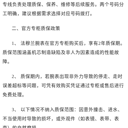
烟台市芝罘区胜利路139号万达金融中心A座907室（需提前预约）
专线负责处理质保、保养、维修等后续服务。两个号码分
长春市朝阳区西安大路727号中银大厦A座(旺进大厦)18层09室（需提前预约）
工明确，建议根据需求选择对应号码拨打。
贵阳市南明区都司高架桥路33号亨特国际金融中心14楼14D（需提前预约）
昆明市盘龙区北京路928号同德昆明广场写字楼10层06室（需提前预约）
二、官方专柜质保政策
石家庄市长安区中山东路39号勒泰中心写字楼B座13层07室（需提前预约）
西安市碑林区南关正街88号华侨城长安国际中心E座6楼10室（需提前预约）
1、 法穆兰腕表在官方专柜购买后，享有2年质保期。
海口市龙华区金贸东路5号海口华润大厦B座17层1707室（需提前预约）
质保范围涵盖机芯制造缺陷及非人为因素造成的性能故
唐山市路南区新华东道100号万达广场写字楼A座10层1002室（需提前预约）
障。
台州市椒江区东海大道1800号腾达中心东1幢20楼2002室（需提前预约）
内蒙古自治区呼和浩特市玉泉区大学西街70号华润万象城写字楼（鄂尔多斯大厦）23层2326室（需提前预约）
2、 质保期内，若腕表出现非外力导致的停走、走时
甘肃省兰州市七里河区西津西路16号兰州中心写字楼21层2102室（需提前预约）
误差超标等问题，可凭有效购买凭证通过专柜或售后进行
重庆市解放碑渝中区民权路28号英利国际金融中心写字楼20层01室（需提前预约）
免费处理。
黑龙江省大庆市萨尔图区会战大街法穆兰售后服务中心（需提前预约）
黑龙江省鹤岗市向阳区红军路法穆兰售后服务中心（需提前预约）
3、 以下情况不纳入质保范围：因意外撞击、进水、
黑龙江省黑河市爱辉区中央街法穆兰售后服务中心（需提前预约）
不当使用时导致的损坏，或外观件（如表镜、表带、表
黑龙江省鸡西市鸡冠区红军路法穆兰售后服务中心（需提前预约）
壳）的自然磨损。