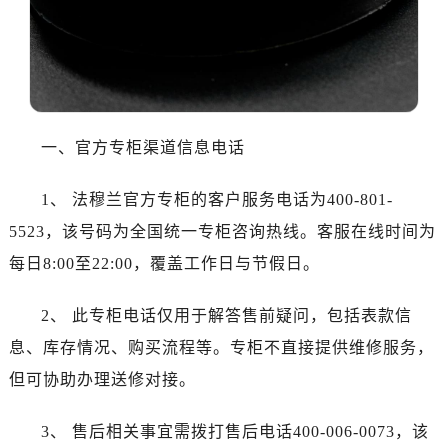
沈阳市沈河区中街路137号亨得利名表服务中心（品牌授权店）1层整层（需提前预约）
沈阳市沈河区中街路83号亨得利名表服务中心（品牌授权店）1层整层（需提前预约）
乌鲁木齐市天山区红山路26号时代广场（CCMALL）C座17层17-B（需提前预约）
温州市鹿城区锦绣路1067号置信广场10层1015室（需提前预约）
哈尔滨市道里区友谊西路600号富力中心T2座写字楼29层03室（需提前预约）
一、官方专柜渠道信息电话
大连市中山区人民路15号国际金融大厦7层G室（需提前预约）
佛山市禅城区季华五路57号万科金融中心C座12层1205室（需提前预约）
1、 法穆兰官方专柜的客户服务电话为400-801-
东莞市东城街道鸿福东路1号民盈国贸中心T1写字楼9层907室（需提前预约）
5523，该号码为全国统一专柜咨询热线。客服在线时间为
无锡市梁溪区人民中路139号恒隆广场写字楼1座11层1104室（需提前预约）
南通市崇川区工农路57号圆融广场写字楼16层1603室（需提前预约）
每日8:00至22:00，覆盖工作日与节假日。
苏州市苏州工业园区星港街199号苏州中心办公楼C座22层08室（需提前预约）
2、 此专柜电话仅用于解答售前疑问，包括表款信
武汉市江汉区解放大道686号世界贸易大厦38层09室（需提前预约）
南宁市青秀区金湖路59号地王大厦12楼1224室（需提前预约）
息、库存情况、购买流程等。专柜不直接提供维修服务，
合肥市蜀山区潜山路111号万象城华润大厦B座12楼03室（需提前预约）
但可协助办理送修对接。
泉州市丰泽区宝洲路729号浦西万达中心写字楼A座7楼709室（需提前预约）
青岛市南区山东路6号华润大厦B座22层04室（需提前预约）
3、 售后相关事宜需拨打售后电话400-006-0073，该