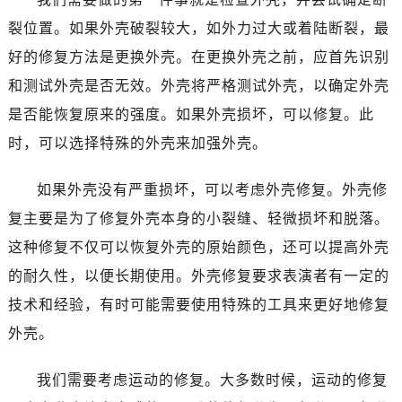
佛山市禅城区季华五路57号万科金融中心C座12层1205室（需提前预约）
裂位置。如果外壳破裂较大，如外力过大或着陆断裂，最
东莞市东城街道鸿福东路1号民盈国贸中心T1写字楼9层907室（需提前预约）
好的修复方法是更换外壳。在更换外壳之前，应首先识别
无锡市梁溪区人民中路139号恒隆广场写字楼1座11层1104室（需提前预约）
南通市崇川区工农路57号圆融广场写字楼16层1603室（需提前预约）
和测试外壳是否无效。外壳将严格测试外壳，以确定外壳
苏州市苏州工业园区星港街199号苏州中心办公楼C座22层08室（需提前预约）
是否能恢复原来的强度。如果外壳损坏，可以修复。此
武汉市江汉区解放大道686号世界贸易大厦38层09室（需提前预约）
时，可以选择特殊的外壳来加强外壳。
南宁市青秀区金湖路59号地王大厦12楼1224室（需提前预约）
合肥市蜀山区潜山路111号万象城华润大厦B座12楼03室（需提前预约）
如果外壳没有严重损坏，可以考虑外壳修复。外壳修
泉州市丰泽区宝洲路729号浦西万达中心写字楼A座7楼709室（需提前预约）
复主要是为了修复外壳本身的小裂缝、轻微损坏和脱落。
青岛市南区山东路6号华润大厦B座22层04室（需提前预约）
这种修复不仅可以恢复外壳的原始颜色，还可以提高外壳
烟台市芝罘区胜利路139号万达金融中心A座907室（需提前预约）
的耐久性，以便长期使用。外壳修复要求表演者有一定的
长春市朝阳区西安大路727号中银大厦A座(旺进大厦)18层09室（需提前预约）
技术和经验，有时可能需要使用特殊的工具来更好地修复
贵阳市南明区都司高架桥路33号亨特国际金融中心14楼14D（需提前预约）
外壳。
昆明市盘龙区北京路928号同德昆明广场写字楼10层06室（需提前预约）
石家庄市长安区中山东路39号勒泰中心写字楼B座13层07室（需提前预约）
我们需要考虑运动的修复。大多数时候，运动的修复
西安市碑林区南关正街88号华侨城长安国际中心E座6楼10室（需提前预约）