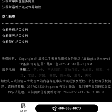
法穆兰中国区服务网点
山东省莱芜市文化南路8号银座商城名表维修一楼名表维修法穆兰售后服务中心（需提前预约）
法穆兰最新资讯及保养知识
山东省临沂市兰山区解放路法穆兰售后服务中心（需提前预约）
山东省日照市东港区烟台路法穆兰售后服务中心（需提前预约）
热门标签
山东省泰安市泰山区财源街道泰山大街法穆兰售后服务中心（需提前预约）
山东省威海市环翠区新威海路89号振华商厦一楼名表维修法穆兰售后服务中心（需提前预约）
查看维修相关文档
查看保养相关文档
山东省潍坊市奎文区东风东街法穆兰售后服务中心（需提前预约）
查看配件相关文档
山东省枣庄市滕州市北辛路与善国路交叉口法穆兰售后服务中心（需提前预约）
山东省淄博市张店区金晶大道法穆兰售后服务中心（需提前预约）
上海市黄浦区南京东路299号宏伊国际广场写字楼8层806室法穆兰售后服务中心（需提前预约）
版权所有：
Copyright @
法穆兰手表售后维修服务地点
All Rights Reserved
ICP备案/许可证号：
黑ICP备2025041310号-27
|
XML
上海市徐汇区虹桥路3号港汇中心2座37层3705室法穆兰售后服务中心（需提前预约）
服务品牌：
法穆兰
、
劳力士
、
百达翡丽
、
江诗丹顿
、
卡地亚
、
积家
、
宝
浙江省杭州市上城区钱江路1366号华润大厦A座5层503-5室法穆兰售后服务中心（需提前预约）
珀
、
宝玑
、
万国
、
萧邦
、
欧米茄
、
浪琴
、
天梭
浙江省湖州市吴兴区劳动路法穆兰售后服务中心（需提前预约）
如权利人或知情人士发现本站内容存在事实错误或涉及版权、名誉权等侵权问
浙江省嘉兴市南湖区广益路705号嘉兴世界贸易中心A座13层1304室法穆兰售后服务中心（需提前预约）
题，请通过邮箱：2557628530@qq.com 与我们联系，我们将在收到通知后立
即依法处理。当前页面信息更新时间：2026-07-14T15:34:03+08:00
浙江省金华市金东区东市南街777号金华万达广场4号楼22楼2209室法穆兰售后服务中心（需提前预约）
浙江省丽水市莲都区解放街法穆兰售后服务中心（需提前预约）

浙江省宁波市江北区大闸南路500号来福士广场办公楼20层2009室法穆兰售后服务中心（需提前预约）

400-006-0073
预约