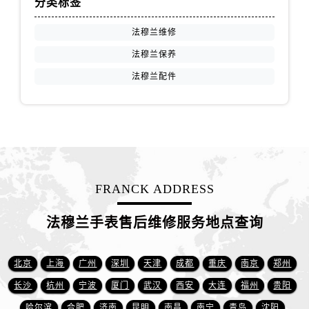
分类标签
山西省太原市迎泽区迎泽街道解放路15号亨得利名表维修授权店3楼法穆兰售后服务中心（需提前预约）
天津市和平区赤峰道136号天津国际金融中心26层2603室法穆兰售后服务中心（需提前预约）
法穆兰维修
安徽省安庆市迎江区人民路法穆兰售后服务中心（需提前预约）
法穆兰保养
安徽省蚌埠市蚌山区淮河路法穆兰售后服务中心（需提前预约）
法穆兰配件
安徽省亳州市谯城区魏武大道法穆兰售后服务中心（需提前预约）
安徽省池州市贵池区长江路法穆兰售后服务中心（需提前预约）
安徽省滁州市琅琊区南谯北路法穆兰售后服务中心（需提前预约）
安徽省阜阳市颍州区颍州北路法穆兰售后服务中心（需提前预约）
安徽省淮北市相山区淮海路法穆兰售后服务中心（需提前预约）
安徽省淮南市田家庵区国庆中路法穆兰售后服务中心（需提前预约）
FRANCK ADDRESS
安徽省黄山市屯溪区黄山西路法穆兰售后服务中心（需提前预约）
安徽省六安市金安区解放中路法穆兰售后服务中心（需提前预约）
法穆兰手表售后维修服务地点查询
安徽省马鞍山市雨山区湖南西路法穆兰售后服务中心（需提前预约）
安徽省宿州市埇桥区人民中路法穆兰售后服务中心（需提前预约）
北京
上海
广州
深圳
天津
成都
重庆
南京
郑州
安徽省铜陵市铜官区石城大道法穆兰售后服务中心（需提前预约）
长沙
杭州
宁波
厦门
武汉
西安
大连
福州
贵阳
安徽省芜湖市镜湖区中山路步行街法穆兰售后服务中心（需提前预约）
哈尔滨
合肥
济南
昆明
南昌
南宁
青岛
沈阳