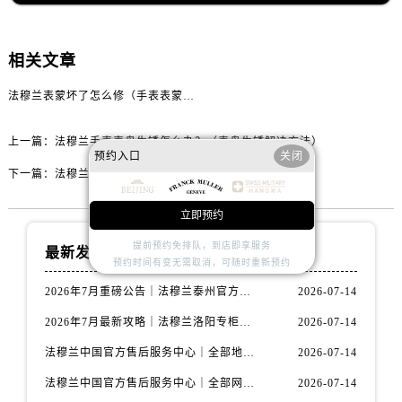
辽宁省葫芦岛市连山区中央路法穆兰售后服务中心（需提前预约）
辽宁省锦州市古塔区中央大街法穆兰售后服务中心（需提前预约）
辽宁省辽阳市白塔区新运大街法穆兰售后服务中心（需提前预约）
相关文章
辽宁省盘锦市兴隆台区石油大街法穆兰售后服务中心（需提前预约）
法穆兰表蒙坏了怎么修（手表表蒙维修知识）
辽宁省铁岭市银州区南马路法穆兰售后服务中心（需提前预约）
辽宁省营口市站前区市府路与渤海大街交叉口法穆兰售后服务中心（需提前预约）
上一篇：
法穆兰手表表盘生锈怎么办？（表盘生锈解决方法）
预约入口
关闭
辽宁省沈阳市沈河区中街路137号亨得利名表维修授权店1楼法穆兰售后服务中心（需提前预约）
下一篇：
法穆兰表蒙碎裂怎么维修（手表表蒙的维修方法）
辽宁省沈阳市沈河区中街路83号亨得利名表维修授权店1楼法穆兰售后服务中心（需提前预约）
北京市朝阳区建国门外大街甲6号华熙国际中心D座11层1102室法穆兰售后服务中心（需提前预约）
立即预约
北京市东城区东长安街1号王府井东方广场W3座6层602室法穆兰售后服务中心（需提前预约）
提前预约免排队，到店即享服务
最新发布
河北省保定市竞秀区朝阳北大街北国先天下法穆兰售后服务中心（需提前预约）
预约时间有变无需取消，可随时重新预约
内蒙古自治区阿拉善盟市左旗土尔扈特大街法穆兰售后服务中心（需提前预约）
2026年7月重磅公告｜法穆兰泰州官方专柜服务热线攻略，权威信息一表清
2026-07-14
内蒙古自治区巴彦淖尔市临河区新华街法穆兰售后服务中心（需提前预约）
2026年7月最新攻略｜法穆兰洛阳专柜官方客服电话与门店信息一网打尽
2026-07-14
内蒙古自治区包头市青山区幸福路甲3号王府井百货名表维修法穆兰售后服务中心（需提前预约）
法穆兰中国官方售后服务中心｜全部地址与售后服务电话权威信息通知（2026年7月最新）
2026-07-14
内蒙古自治区赤峰市红山区哈达街法穆兰售后服务中心（需提前预约）
法穆兰中国官方售后服务中心｜全部网点地址与热线权威信息通告（2026年7月最新）
2026-07-14
内蒙古自治区鄂尔多斯市东胜区伊金霍洛街法穆兰售后服务中心（需提前预约）