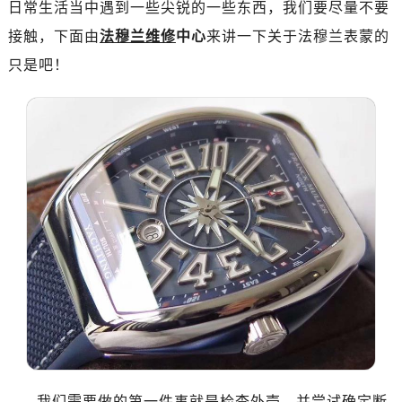
日常生活当中遇到一些尖锐的一些东西，我们要尽量不要
广州市越秀区环市东路371-375号世界贸易中心大厦南塔写字楼15层07室（需提前预约）
深圳市罗湖区深南东路5001号华润大厦写字楼17层1701室（需提前预约）
接触，下面由
法穆兰维修
中心
来讲一下关于法穆兰表蒙的
惠州市惠城区江北文昌一路7号华贸大厦写字楼1座30层05室（需提前预约）
只是吧！
厦门市思明区湖滨东路95号华润大厦写字楼B座11层1104室（需提前预约）
福州市鼓楼区五四路128-1号恒力城写字楼15层03室（需提前预约）
成都市锦江区人民东路6号SAC东原中心写字楼24层2406B室（需提前预约）
重庆市江北区观音桥步行街2号融恒时代广场写字楼9层902室（需提前预约）
长沙市芙蓉区定王台街道建湘路393号世茂环球金融中心写字楼（芙蓉广场）10层13室（需提前预约）
郑州市二七区铭功路10号华润大厦写字楼29层2905室（需提前预约）
太原市迎泽区解放路15号亨得利名表服务中心（品牌授权店）3层整层（需提前预约）
沈阳市沈河区中街路137号亨得利名表服务中心（品牌授权店）1层整层（需提前预约）
沈阳市沈河区中街路83号亨得利名表服务中心（品牌授权店）1层整层（需提前预约）
乌鲁木齐市天山区红山路26号时代广场（CCMALL）C座17层17-B（需提前预约）
温州市鹿城区锦绣路1067号置信广场10层1015室（需提前预约）
哈尔滨市道里区友谊西路600号富力中心T2座写字楼29层03室（需提前预约）
大连市中山区人民路15号国际金融大厦7层G室（需提前预约）
我们需要做的第一件事就是检查外壳，并尝试确定断