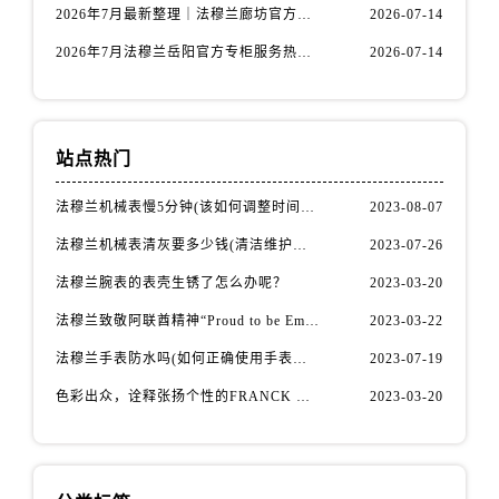
内蒙古自治区呼伦贝尔市海拉尔区中央街法穆兰售后服务中心（需提前预约）
2026年7月最新整理｜法穆兰廊坊官方专柜名录及客户服务电话，一篇看懂！
2026-07-14
内蒙古自治区通辽市科尔沁区明仁大街法穆兰售后服务中心（需提前预约）
2026年7月法穆兰岳阳官方专柜服务热线公告｜附客户服务联系最新指南
2026-07-14
内蒙古自治区乌海市海勃湾区人民南路法穆兰售后服务中心（需提前预约）
内蒙古自治区乌兰察布市集宁区恩和大街法穆兰售后服务中心（需提前预约）
内蒙古自治区锡林郭勒盟市锡林浩特市光明街与额尔敦路交叉口法穆兰售后服务中心（需提前预约）
站点热门
内蒙古自治区兴安盟市乌兰浩特市兴安大街法穆兰售后服务中心（需提前预约）
山西省大同市平城区迎宾街法穆兰售后服务中心（需提前预约）
法穆兰机械表慢5分钟(该如何调整时间准确性)
2023-08-07
山西省晋城市城区黄华街法穆兰售后服务中心（需提前预约）
法穆兰机械表清灰要多少钱(清洁维护费用详解)
2023-07-26
山西省晋中市榆次区顺城街法穆兰售后服务中心（需提前预约）
法穆兰腕表的表壳生锈了怎么办呢？
2023-03-20
山西省临汾市尧都区解放路法穆兰售后服务中心（需提前预约）
山西省吕梁市离石区永宁中路与建设街交叉口法穆兰售后服务中心（需提前预约）
法穆兰致敬阿联酋精神“Proud to be Emirati”系列限量腕表
2023-03-22
山西省朔州市朔城区怡西路与鄯阳西街交汇处法穆兰售后服务中心（需提前预约）
法穆兰手表防水吗(如何正确使用手表防水功能)
2023-07-19
山西省忻州市忻府区和平东街与七一南路交叉口法穆兰售后服务中心（需提前预约）
色彩出众，诠释张扬个性的FRANCK MULLER法穆兰Vanguard Aqua Bleu系列腕表
2023-03-20
山西省阳泉市郊区平阳东街与新城大道交叉口法穆兰售后服务中心（需提前预约）
山西省运城市盐湖区河东街法穆兰售后服务中心（需提前预约）
山西省长治市潞州区英雄中路法穆兰售后服务中心（需提前预约）