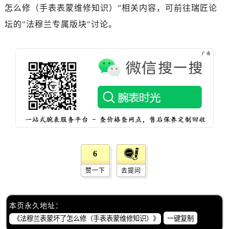
黑龙江省伊春市伊美区通河路法穆兰售后服务中心（需提前预约）
怎么修（手表表蒙维修知识）”相关内容，可前往瑞匠论
吉林省白城市洮北区明仁南街法穆兰售后服务中心（需提前预约）
坛的"法穆兰专属版块"讨论。
吉林省白山市浑江区浑江大街法穆兰售后服务中心（需提前预约）
吉林省吉林市船营区河南街法穆兰售后服务中心（需提前预约）
吉林省辽源市龙山区人民大街法穆兰售后服务中心（需提前预约）
吉林省梅河口市新华街道梅河大街法穆兰售后服务中心（需提前预约）
吉林省四平市铁东区紫气大路与南九经街交汇处法穆兰售后服务中心（需提前预约）
吉林省松原市宁江区五环大街法穆兰售后服务中心（需提前预约）
吉林省通化市东昌区环通乡江南大街法穆兰售后服务中心（需提前预约）
吉林省延边市延吉市解放路法穆兰售后服务中心（需提前预约）
辽宁省鞍山市铁东区站前街法穆兰售后服务中心（需提前预约）
6
辽宁省本溪市平山区胜利路法穆兰售后服务中心（需提前预约）
赞一下
去提问
辽宁省朝阳市双塔区新华路法穆兰售后服务中心（需提前预约）
辽宁省丹东市振兴区七经街法穆兰售后服务中心（需提前预约）
辽宁省抚顺市新抚区东一路法穆兰售后服务中心（需提前预约）
本页永久地址：
一键复制
辽宁省阜新市海州区解放大街法穆兰售后服务中心（需提前预约）