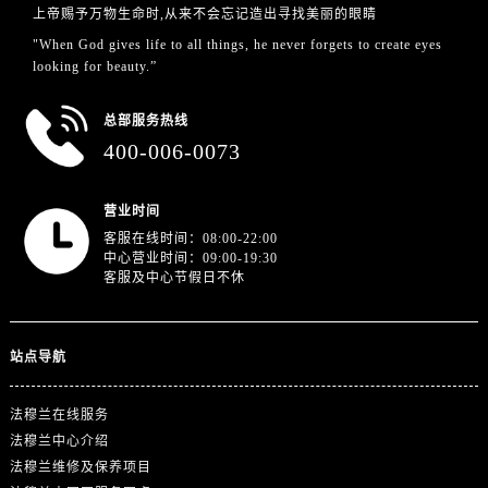
江苏省镇江市京口区中山东路法穆兰售后服务中心（需提前预约）
上帝赐予万物生命时,从来不会忘记造出寻找美丽的眼睛
江西省抚州市临川区赣东大道法穆兰售后服务中心（需提前预约）
"When God gives life to all things, he never forgets to create eyes
looking for beauty.”
江西省赣州市章贡区文清路法穆兰售后服务中心（需提前预约）
江西省吉安市吉州区井冈山大道法穆兰售后服务中心（需提前预约）
总部服务热线
江西省景德镇市珠山区珠山中路法穆兰售后服务中心（需提前预约）
400-006-0073
江西省九江市浔阳区浔阳路法穆兰售后服务中心（需提前预约）
江西省南昌市红谷滩新区红谷中大道998号绿地双子塔（中央广场）A1座办公楼14层1407室法穆兰售后服务中心（需提前预约）
营业时间
江西省萍乡市安源区萍安北大道与康庄路交叉口法穆兰售后服务中心（需提前预约）
客服在线时间：08:00-22:00
江西省上饶市信州区滨江西路法穆兰售后服务中心（需提前预约）
中心营业时间：09:00-19:30
客服及中心节假日不休
江西省新余市渝水区北湖西路法穆兰售后服务中心（需提前预约）
江西省宜春市袁州区中山中路法穆兰售后服务中心（需提前预约）
江西省鹰潭市月湖区胜利东路法穆兰售后服务中心（需提前预约）
站点导航
山东省德州市德城区东风中路法穆兰售后服务中心（需提前预约）
山东省东营市东营区济南路法穆兰售后服务中心（需提前预约）
法穆兰在线服务
山东省济南市历下区经十路11111号华润中心写字楼（万象城）15层1508室法穆兰售后服务中心（需提前预约）
法穆兰中心介绍
山东省济宁市任城区太白楼路法穆兰售后服务中心（需提前预约）
法穆兰维修及保养项目