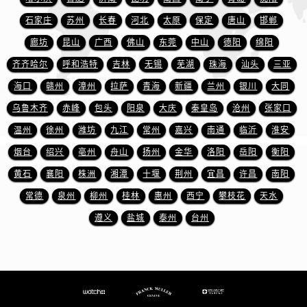
安徽省宣城市宣州区叠嶂西路法穆兰售后服务中心（需提前预约）
石家庄
苏州
长春
河北
太原
保定
唐山
邯郸
福建省龙岩市新罗区九一南路法穆兰售后服务中心（需提前预约）
廊坊
昆山
广西
佛山
东莞
中山
德阳
绵阳
福建省南平市建阳区人民西路法穆兰售后服务中心（需提前预约）
福建省宁德市蕉城区天湖东路法穆兰售后服务中心（需提前预约）
齐齐哈尔
呼和浩特
吉林
无锡
芜湖
珠海
汕头
三亚
福建省莆田市城厢区霞林街道荔华东大道法穆兰售后服务中心（需提前预约）
海口
赣州
漳州
拉萨
青海
新疆
兰州
银川
大同
福建省三明市三元区东乾二路法穆兰售后服务中心（需提前预约）
乌鲁木齐
赤峰
包头
阳泉
大庆
秦皇岛
沧州
张家口
福建省漳州市龙文区步港路法穆兰售后服务中心（需提前预约）
温州
徐州
潍坊
九江
常州
嘉兴
南通
临沂
淮安
江苏省常州市新北区龙锦路1590号现代传媒中心5号楼10层1008室法穆兰售后服务中心（需提前预约）
烟台
绍兴
亳州
舟山
扬州
金华
洛阳
岳阳
衡阳
江苏省淮安市清江浦区淮海北路法穆兰售后服务中心（需提前预约）
黄石
襄阳
株洲
湘潭
十堰
荆州
宜昌
许昌
南阳
江苏省连云港市海州区通灌北路法穆兰售后服务中心（需提前预约）
常德
泉州
柳州
桂林
惠州
西宁
攀枝花
天水
江苏省南京市秦淮区中山南路1号南京中心22层22-C1-C3室法穆兰售后服务中心（需提前预约）
江苏省宿迁市宿城区西湖路法穆兰售后服务中心（需提前预约）
遵义
盐城
泰州
台州
江苏省泰州市海陵区永定东路399号置地商务中心东塔（华润万象城）17层1706室法穆兰售后服务中心（需提前预约）
江苏省徐州市鼓楼区淮海东路29号苏宁广场IFC国际金融中心35层3508室法穆兰售后服务中心（需提前预约）
江苏省盐城市盐都区世纪大道5号盐城金融城写字楼1号楼16层1604室法穆兰售后服务中心（需提前预约）
江苏省扬州市邗江区国展路29号星耀天地写字楼1号楼18层1803室法穆兰售后服务中心（需提前预约）