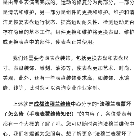
是由专业表演者完成的。运动的修复分为两部分，一部分
海口市龙华区金贸东路5号海口华润大厦B座17层1707室（需提前预约）
唐山市路南区新华东道100号万达广场写字楼A座10层1002室（需提前预约）
是清洁和维护，另一部分是组件的更换和维护。维护和清
台州市椒江区东海大道1800号腾达中心东1幢20楼2002室（需提前预约）
洁是恢复表盘运行状态、提高运动耐久性、检测运动是否
内蒙古自治区呼和浩特市玉泉区大学西街70号华润万象城写字楼（鄂尔多斯大厦）23层2326室（需提前预约）
存在隐患的基本工作。组件更换和维护将更换表盘、维护
甘肃省兰州市七里河区西津西路16号兰州中心写字楼21层2102室（需提前预约）
或更换表盘中的部件，使表盘正常使用。
重庆市解放碑渝中区民权路28号英利国际金融中心写字楼20层01室（需提前预约）
黑龙江省大庆市萨尔图区会战大街法穆兰售后服务中心（需提前预约）
我们还需要考虑表盘装饰，包括更换表盘和表盘尺
黑龙江省鹤岗市向阳区红军路法穆兰售后服务中心（需提前预约）
寸、表盘装饰、雕刻、油漆等，使表盘更加艺术、时尚、
黑龙江省黑河市爱辉区中央街法穆兰售后服务中心（需提前预约）
美观，此外，还有一些表盘装饰要求高，如装饰、水镶
黑龙江省鸡西市鸡冠区红军路法穆兰售后服务中心（需提前预约）
嵌、线等，此时您可以咨询专业企业定制。
黑龙江省佳木斯市向阳区长安路法穆兰售后服务中心（需提前预约）
黑龙江省牡丹江市东安区太平路法穆兰售后服务中心（需提前预约）
上述就是
成都法穆兰维修
中心
分享的“
法穆兰表蒙坏
黑龙江省七台河市桃山区大同街法穆兰售后服务中心（需提前预约）
了怎么修（手表表蒙维修知识）
”的内容了，各位爱表者
黑龙江省齐齐哈尔市龙沙区龙华路法穆兰售后服务中心（需提前预约）
都有一个大概的了解了吧。您可以随时咨询法穆兰维修中
黑龙江省双鸭山市尖山区新兴大街法穆兰售后服务中心（需提前预约）
黑龙江省绥化市北林区新华街与康庄路交叉口法穆兰售后服务中心（需提前预约）
心，我们将竭诚为您服务。想了解更多“法穆兰表蒙坏了