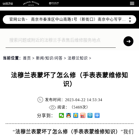
上海市徐汇区虹桥路3号港汇中心写字楼2座37层3705室（需提前预约）

上海市黄浦区南京东路299号宏伊国际广场写字楼8层806室（需提前预约）
▲
官网公告>
南京市秦淮区中山南路1号（新街口）南京中心写字楼22层C1-1室（需提前预约）
▼
常州市新北区龙锦路1590号现代传媒中心写字楼5号楼10层1008室（需提前预约）
徐州市鼓楼区淮海东路29号苏宁广场IFC国际金融中心写字楼35层3508室（需提前预约）
扬州市邗江区国展路29号星耀天地写字楼1号楼18层1803室（需提前预约）
盐城市盐都区世纪大道5号盐城金融城写字楼1号楼16层1604室（需提前预约）
当前位置：
首页
>
新闻/知识/问答
>
法穆兰知识
>
泰州市海陵区永定东路399号置地商务中心东塔写字楼（华润万象城）17层1706室（需提前预约）
宁波市江北区大闸南路500号来福士广场办公楼20层2009室（需提前预约）
法穆兰表蒙坏了怎么修（手表表蒙维修知
杭州市上城区钱江路1366号华润大厦写字楼A座5层503-5室（需提前预约）
识）
金华市金东区东市南街777号金华万达广场写字楼4号楼22层2209室（需提前预约）
绍兴市越城区胜利东路379号世茂天际中心写字楼8层805室（需提前预约）
发布时间：2023-04-22 14:53:34
嘉兴市南湖区广益路705号嘉兴世界贸易中心写字楼A座13层1304室（需提前预约）
阅读：（
5469次）
南昌市红谷滩新区红谷中大道998号绿地双子塔（中央广场）A1座办公楼14层07室（需提前预约）
分享到：
济南市历下区经十路11111号华润中心写字楼（万象城）15层1508室（需提前预约）
“
法穆兰表蒙坏了怎么修（手表表蒙维修知识）
”我们
广州市天河区天河路230号万菱汇国际中心写字楼A塔7层704室（需提前预约）