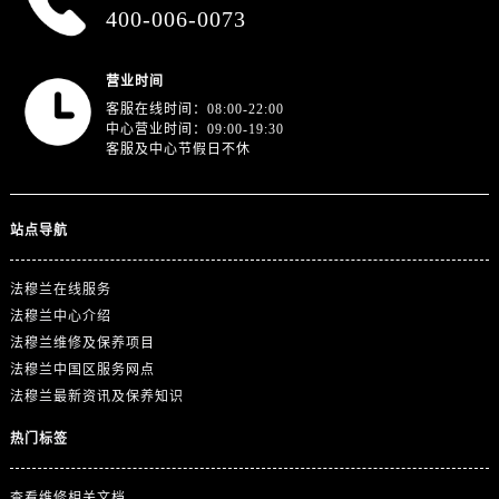
江西省宜春市袁州区中山中路法穆兰售后服务中心（需提前预约）
400-006-0073
江西省鹰潭市月湖区胜利东路法穆兰售后服务中心（需提前预约）
山东省德州市德城区东风中路法穆兰售后服务中心（需提前预约）
营业时间
山东省东营市东营区济南路法穆兰售后服务中心（需提前预约）
客服在线时间：08:00-22:00
中心营业时间：09:00-19:30
山东省济南市历下区经十路11111号华润中心写字楼（万象城）15层1508室法穆兰售后服务中心（需提前预约）
客服及中心节假日不休
山东省济宁市任城区太白楼路法穆兰售后服务中心（需提前预约）
山东省莱芜市文化南路8号银座商城名表维修一楼名表维修法穆兰售后服务中心（需提前预约）
山东省临沂市兰山区解放路法穆兰售后服务中心（需提前预约）
站点导航
山东省日照市东港区烟台路法穆兰售后服务中心（需提前预约）
山东省泰安市泰山区财源街道泰山大街法穆兰售后服务中心（需提前预约）
法穆兰在线服务
法穆兰中心介绍
山东省威海市环翠区新威海路89号振华商厦一楼名表维修法穆兰售后服务中心（需提前预约）
法穆兰维修及保养项目
山东省潍坊市奎文区东风东街法穆兰售后服务中心（需提前预约）
法穆兰中国区服务网点
山东省枣庄市滕州市北辛路与善国路交叉口法穆兰售后服务中心（需提前预约）
法穆兰最新资讯及保养知识
山东省淄博市张店区金晶大道法穆兰售后服务中心（需提前预约）
热门标签
上海市黄浦区南京东路299号宏伊国际广场写字楼8层806室法穆兰售后服务中心（需提前预约）
上海市徐汇区虹桥路3号港汇中心2座37层3705室法穆兰售后服务中心（需提前预约）
查看维修相关文档