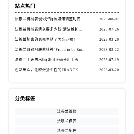
山西省吕梁市离石区永宁中路与建设街交叉口法穆兰售后服务中心（需提前预约）
站点热门
山西省朔州市朔城区怡西路与鄯阳西街交汇处法穆兰售后服务中心（需提前预约）
山西省忻州市忻府区和平东街与七一南路交叉口法穆兰售后服务中心（需提前预约）
法穆兰机械表慢5分钟(该如何调整时间准确性)
2023-08-07
山西省阳泉市郊区平阳东街与新城大道交叉口法穆兰售后服务中心（需提前预约）
法穆兰机械表清灰要多少钱(清洁维护费用详解)
2023-07-26
山西省运城市盐湖区河东街法穆兰售后服务中心（需提前预约）
法穆兰腕表的表壳生锈了怎么办呢？
2023-03-20
山西省长治市潞州区英雄中路法穆兰售后服务中心（需提前预约）
法穆兰致敬阿联酋精神“Proud to be Emirati”系列限量腕表
2023-03-22
山西省太原市迎泽区迎泽街道解放路15号亨得利名表维修授权店3楼法穆兰售后服务中心（需提前预约）
法穆兰手表防水吗(如何正确使用手表防水功能)
2023-07-19
天津市和平区赤峰道136号天津国际金融中心26层2603室法穆兰售后服务中心（需提前预约）
安徽省安庆市迎江区人民路法穆兰售后服务中心（需提前预约）
色彩出众，诠释张扬个性的FRANCK MULLER法穆兰Vanguard Aqua Bleu系列腕表
2023-03-20
安徽省蚌埠市蚌山区淮河路法穆兰售后服务中心（需提前预约）
安徽省亳州市谯城区魏武大道法穆兰售后服务中心（需提前预约）
安徽省池州市贵池区长江路法穆兰售后服务中心（需提前预约）
分类标签
安徽省滁州市琅琊区南谯北路法穆兰售后服务中心（需提前预约）
安徽省阜阳市颍州区颍州北路法穆兰售后服务中心（需提前预约）
法穆兰维修
安徽省淮北市相山区淮海路法穆兰售后服务中心（需提前预约）
法穆兰保养
安徽省淮南市田家庵区国庆中路法穆兰售后服务中心（需提前预约）
法穆兰配件