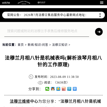
2026年7月法穆兰全国官方售后客户服务热线：400-006-0073

法穆兰官方全国统一服务热线400-006-0073，服务覆盖中国大陆、香港、澳门、台湾全部区域（非大陆需加拨“+86”）
▲
官网公告>
2026年7月法穆兰售后服务中心最新网点地址：
▼
北京市东城区东长安街1号东方广场写字楼W3座6层602室（需提前预约）
北京市朝阳区建国门外大街甲6号华熙国际中心写字楼D座11层1102室（需提前预约）
天津市和平区赤峰道136号天津国际金融中心写字楼26层2603室（需提前预约）
上海市徐汇区虹桥路3号港汇中心写字楼2座37层3705室（需提前预约）
当前位置：
首页
>
新闻/知识/问答
>
法穆兰知识
>
上海市黄浦区南京东路299号宏伊国际广场写字楼8层806室（需提前预约）
南京市秦淮区中山南路1号（新街口）南京中心写字楼22层C1-1室（需提前预约）
法穆兰月相八针是机械表吗(解析浪琴月相八
常州市新北区龙锦路1590号现代传媒中心写字楼5号楼10层1008室（需提前预约）
针的工作原理)
徐州市鼓楼区淮海东路29号苏宁广场IFC国际金融中心写字楼35层3508室（需提前预约）
扬州市邗江区国展路29号星耀天地写字楼1号楼18层1803室（需提前预约）
发布时间：2023-08-09 11:38:50
盐城市盐都区世纪大道5号盐城金融城写字楼1号楼16层1604室（需提前预约）
阅读：（
3639次）
泰州市海陵区永定东路399号置地商务中心东塔写字楼（华润万象城）17层1706室（需提前预约）
分享到：
宁波市江北区大闸南路500号来福士广场办公楼20层2009室（需提前预约）
法穆兰维修
中心
为您分享：“
法穆兰月相八针是机械
杭州市上城区钱江路1366号华润大厦写字楼A座5层503-5室（需提前预约）