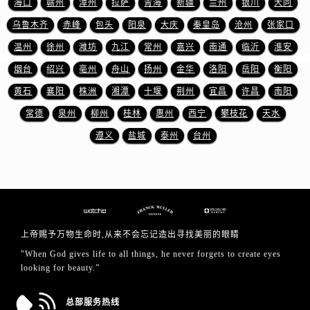
海口
赣州
漳州
拉萨
青海
新疆
兰州
银川
大同
江苏省南京市秦淮区中山南路1号南京中心22层22-C1-C3室法穆兰售后服务中心（需提前预约）
江苏省宿迁市宿城区西湖路法穆兰售后服务中心（需提前预约）
乌鲁木齐
赤峰
包头
阳泉
大庆
秦皇岛
沧州
张家口
江苏省泰州市海陵区永定东路399号置地商务中心东塔（华润万象城）17层1706室法穆兰售后服务中心（需提前预约）
温州
徐州
潍坊
九江
常州
嘉兴
南通
临沂
淮安
江苏省徐州市鼓楼区淮海东路29号苏宁广场IFC国际金融中心35层3508室法穆兰售后服务中心（需提前预约）
烟台
绍兴
亳州
舟山
扬州
金华
洛阳
岳阳
衡阳
江苏省盐城市盐都区世纪大道5号盐城金融城写字楼1号楼16层1604室法穆兰售后服务中心（需提前预约）
黄石
襄阳
株洲
湘潭
十堰
荆州
宜昌
许昌
南阳
江苏省扬州市邗江区国展路29号星耀天地写字楼1号楼18层1803室法穆兰售后服务中心（需提前预约）
常德
泉州
柳州
桂林
惠州
西宁
攀枝花
天水
江苏省镇江市京口区中山东路法穆兰售后服务中心（需提前预约）
遵义
盐城
泰州
台州
江西省抚州市临川区赣东大道法穆兰售后服务中心（需提前预约）
江西省赣州市章贡区文清路法穆兰售后服务中心（需提前预约）
江西省吉安市吉州区井冈山大道法穆兰售后服务中心（需提前预约）
江西省景德镇市珠山区珠山中路法穆兰售后服务中心（需提前预约）
江西省九江市浔阳区浔阳路法穆兰售后服务中心（需提前预约）
上帝赐予万物生命时,从来不会忘记造出寻找美丽的眼睛
江西省南昌市红谷滩新区红谷中大道998号绿地双子塔（中央广场）A1座办公楼14层1407室法穆兰售后服务中心（需提前预约）
"When God gives life to all things, he never forgets to create eyes
江西省萍乡市安源区萍安北大道与康庄路交叉口法穆兰售后服务中心（需提前预约）
looking for beauty.”
江西省上饶市信州区滨江西路法穆兰售后服务中心（需提前预约）
江西省新余市渝水区北湖西路法穆兰售后服务中心（需提前预约）
总部服务热线