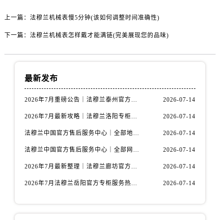
河北省保定市竞秀区朝阳北大街北国先天下法穆兰售后服务中心（需提前预约）
内蒙古自治区阿拉善盟市左旗土尔扈特大街法穆兰售后服务中心（需提前预约）
上一篇：
法穆兰机械表慢5分钟(该如何调整时间准确性)
内蒙古自治区巴彦淖尔市临河区新华街法穆兰售后服务中心（需提前预约）
下一篇：
法穆兰机械表怎样戴才能满链(完美展现您的品味)
内蒙古自治区包头市青山区幸福路甲3号王府井百货名表维修法穆兰售后服务中心（需提前预约）
内蒙古自治区赤峰市红山区哈达街法穆兰售后服务中心（需提前预约）
内蒙古自治区鄂尔多斯市东胜区伊金霍洛街法穆兰售后服务中心（需提前预约）
最新发布
内蒙古自治区呼伦贝尔市海拉尔区中央街法穆兰售后服务中心（需提前预约）
内蒙古自治区通辽市科尔沁区明仁大街法穆兰售后服务中心（需提前预约）
2026年7月重磅公告｜法穆兰泰州官方专柜服务热线攻略，权威信息一表清
2026-07-14
内蒙古自治区乌海市海勃湾区人民南路法穆兰售后服务中心（需提前预约）
2026年7月最新攻略｜法穆兰洛阳专柜官方客服电话与门店信息一网打尽
2026-07-14
内蒙古自治区乌兰察布市集宁区恩和大街法穆兰售后服务中心（需提前预约）
法穆兰中国官方售后服务中心｜全部地址与售后服务电话权威信息通知（2026年7月最新）
2026-07-14
内蒙古自治区锡林郭勒盟市锡林浩特市光明街与额尔敦路交叉口法穆兰售后服务中心（需提前预约）
法穆兰中国官方售后服务中心｜全部网点地址与热线权威信息通告（2026年7月最新）
2026-07-14
内蒙古自治区兴安盟市乌兰浩特市兴安大街法穆兰售后服务中心（需提前预约）
2026年7月最新整理｜法穆兰廊坊官方专柜名录及客户服务电话，一篇看懂！
2026-07-14
山西省大同市平城区迎宾街法穆兰售后服务中心（需提前预约）
山西省晋城市城区黄华街法穆兰售后服务中心（需提前预约）
2026年7月法穆兰岳阳官方专柜服务热线公告｜附客户服务联系最新指南
2026-07-14
山西省晋中市榆次区顺城街法穆兰售后服务中心（需提前预约）
山西省临汾市尧都区解放路法穆兰售后服务中心（需提前预约）