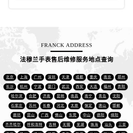
安徽省黄山市屯溪区黄山西路法穆兰售后服务中心（需提前预约）
安徽省六安市金安区解放中路法穆兰售后服务中心（需提前预约）
安徽省马鞍山市雨山区湖南西路法穆兰售后服务中心（需提前预约）
安徽省宿州市埇桥区人民中路法穆兰售后服务中心（需提前预约）
安徽省铜陵市铜官区石城大道法穆兰售后服务中心（需提前预约）
安徽省芜湖市镜湖区中山路步行街法穆兰售后服务中心（需提前预约）
FRANCK ADDRESS
安徽省宣城市宣州区叠嶂西路法穆兰售后服务中心（需提前预约）
法穆兰手表售后维修服务地点查询
福建省龙岩市新罗区九一南路法穆兰售后服务中心（需提前预约）
福建省南平市建阳区人民西路法穆兰售后服务中心（需提前预约）
福建省宁德市蕉城区天湖东路法穆兰售后服务中心（需提前预约）
北京
上海
广州
深圳
天津
成都
重庆
南京
郑州
福建省莆田市城厢区霞林街道荔华东大道法穆兰售后服务中心（需提前预约）
长沙
杭州
宁波
厦门
武汉
西安
大连
福州
贵阳
福建省三明市三元区东乾二路法穆兰售后服务中心（需提前预约）
哈尔滨
合肥
济南
昆明
南昌
南宁
青岛
沈阳
福建省漳州市龙文区步港路法穆兰售后服务中心（需提前预约）
石家庄
苏州
长春
河北
太原
保定
唐山
邯郸
江苏省常州市新北区龙锦路1590号现代传媒中心5号楼10层1008室法穆兰售后服务中心（需提前预约）
廊坊
昆山
广西
佛山
东莞
中山
德阳
绵阳
江苏省淮安市清江浦区淮海北路法穆兰售后服务中心（需提前预约）
齐齐哈尔
呼和浩特
吉林
无锡
芜湖
珠海
汕头
三亚
江苏省连云港市海州区通灌北路法穆兰售后服务中心（需提前预约）