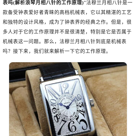
表吗(解析浪琴月相八针的工作原理)
”法穆兰月相八针是一
金华市金东区东市南街777号金华万达广场写字楼4号楼22层2209室（需提前预约）
绍兴市越城区胜利东路379号世茂天际中心写字楼8层805室（需提前预约）
款备受钟表爱好者青睐的高档机械表，它以其精湛的工艺
嘉兴市南湖区广益路705号嘉兴世界贸易中心写字楼A座13层1304室（需提前预约）
和独特的设计风格，成为了钟表界的经典之作。但是，很
南昌市红谷滩新区红谷中大道998号绿地双子塔（中央广场）A1座办公楼14层07室（需提前预约）
多人对于它的工作原理并不是很清楚，特别是它是否属于
济南市历下区经十路11111号华润中心写字楼（万象城）15层1508室（需提前预约）
机械表这一问题。那么，法穆兰月相八针到底是机械表
广州市天河区天河路230号万菱汇国际中心写字楼A塔7层704室（需提前预约）
吗？接下来，我们就来解析一下它的工作原理。
广州市越秀区环市东路371-375号世界贸易中心大厦南塔写字楼15层07室（需提前预约）
深圳市罗湖区深南东路5001号华润大厦写字楼17层1701室（需提前预约）
惠州市惠城区江北文昌一路7号华贸大厦写字楼1座30层05室（需提前预约）
厦门市思明区湖滨东路95号华润大厦写字楼B座11层1104室（需提前预约）
福州市鼓楼区五四路128-1号恒力城写字楼15层03室（需提前预约）
成都市锦江区人民东路6号SAC东原中心写字楼24层2406B室（需提前预约）
重庆市江北区观音桥步行街2号融恒时代广场写字楼9层902室（需提前预约）
长沙市芙蓉区定王台街道建湘路393号世茂环球金融中心写字楼（芙蓉广场）10层13室（需提前预约）
郑州市二七区铭功路10号华润大厦写字楼29层2905室（需提前预约）
太原市迎泽区解放路15号亨得利名表服务中心（品牌授权店）3层整层（需提前预约）