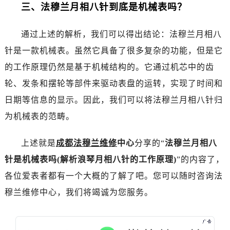
黑龙江省佳木斯市向阳区长安路法穆兰售后服务中心（需提前预约）
三、法穆兰月相八针到底是机械表吗？
黑龙江省牡丹江市东安区太平路法穆兰售后服务中心（需提前预约）
黑龙江省七台河市桃山区大同街法穆兰售后服务中心（需提前预约）
通过上述的解析，我们可以得出结论：法穆兰月相八
黑龙江省齐齐哈尔市龙沙区龙华路法穆兰售后服务中心（需提前预约）
针是一款机械表。虽然它具备了很多复杂的功能，但是它
黑龙江省双鸭山市尖山区新兴大街法穆兰售后服务中心（需提前预约）
的工作原理仍然是基于机械结构的。它通过机芯中的齿
黑龙江省绥化市北林区新华街与康庄路交叉口法穆兰售后服务中心（需提前预约）
轮、发条和摆轮等部件来驱动表盘的运转，实现了时间和
黑龙江省伊春市伊美区通河路法穆兰售后服务中心（需提前预约）
日期等信息的显示。因此，我们可以将法穆兰月相八针归
吉林省白城市洮北区明仁南街法穆兰售后服务中心（需提前预约）
为机械表的范畴。
吉林省白山市浑江区浑江大街法穆兰售后服务中心（需提前预约）
吉林省吉林市船营区河南街法穆兰售后服务中心（需提前预约）
上述就是
成都法穆兰维修
中心
分享的“
法穆兰月相八
吉林省辽源市龙山区人民大街法穆兰售后服务中心（需提前预约）
针是机械表吗(解析浪琴月相八针的工作原理)
”的内容了，
吉林省梅河口市新华街道梅河大街法穆兰售后服务中心（需提前预约）
各位爱表者都有一个大概的了解了吧。您可以随时咨询法
吉林省四平市铁东区紫气大路与南九经街交汇处法穆兰售后服务中心（需提前预约）
吉林省松原市宁江区五环大街法穆兰售后服务中心（需提前预约）
穆兰维修中心，我们将竭诚为您服务。
吉林省通化市东昌区环通乡江南大街法穆兰售后服务中心（需提前预约）
吉林省延边市延吉市解放路法穆兰售后服务中心（需提前预约）