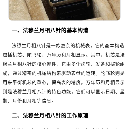
沈阳市沈河区中街路137号亨得利名表服务中心（品牌授权店）1层整层（需提前预约）
沈阳市沈河区中街路83号亨得利名表服务中心（品牌授权店）1层整层（需提前预约）
乌鲁木齐市天山区红山路26号时代广场（CCMALL）C座17层17-B（需提前预约）
温州市鹿城区锦绣路1067号置信广场10层1015室（需提前预约）
一、法穆兰月相八针的基本构造
哈尔滨市道里区友谊西路600号富力中心T2座写字楼29层03室（需提前预约）
大连市中山区人民路15号国际金融大厦7层G室（需提前预约）
法穆兰月相八针是一款复杂的机械表，它的基本构造
佛山市禅城区季华五路57号万科金融中心C座12层1205室（需提前预约）
包括机芯、陀飞轮、万年历和月相显示。其中，机芯是法
东莞市东城街道鸿福东路1号民盈国贸中心T1写字楼9层907室（需提前预约）
穆兰月相八针的核心部件，它由多个齿轮、发条和摆轮组
无锡市梁溪区人民中路139号恒隆广场写字楼1座11层1104室（需提前预约）
成，通过精密的机械结构来驱动表盘的运转。陀飞轮则是
南通市崇川区工农路57号圆融广场写字楼16层1603室（需提前预约）
用来平衡机芯的重心，提高表的精度。万年历和月相显示
苏州市苏州工业园区星港街199号苏州中心办公楼C座22层08室（需提前预约）
武汉市江汉区解放大道686号世界贸易大厦38层09室（需提前预约）
则是法穆兰月相八针的特色功能，它们可以显示日期、星
南宁市青秀区金湖路59号地王大厦12楼1224室（需提前预约）
期、月份和月相等信息。
合肥市蜀山区潜山路111号万象城华润大厦B座12楼03室（需提前预约）
泉州市丰泽区宝洲路729号浦西万达中心写字楼A座7楼709室（需提前预约）
二、法穆兰月相八针的工作原理
青岛市南区山东路6号华润大厦B座22层04室（需提前预约）