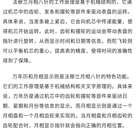
法穆兰月相八针的工作原理是基于机械结构的，它通
烟台市芝罘区胜利路139号万达金融中心A座907室（需提前预约）
长春市朝阳区西安大路727号中银大厦A座(旺进大厦)18层09室（需提前预约）
过机芯中的齿轮、发条和摆轮等部件来驱动表盘的运转。
贵阳市南明区都司高架桥路33号亨特国际金融中心14楼14D（需提前预约）
具体来说，当发条被上紧后，它会向机芯中传递能量，使
昆明市盘龙区北京路928号同德昆明广场写字楼10层06室（需提前预约）
得机芯开始运转。此时，齿轮和摆轮的运动会带动表盘的
石家庄市长安区中山东路39号勒泰中心写字楼B座13层07室（需提前预约）
指针进行旋转，从而显示时间和日期等信息。而陀飞轮则
西安市碑林区南关正街88号华侨城长安国际中心E座6楼10室（需提前预约）
可以平衡机芯的重心，提高表的精度，使得时间的准确性
海口市龙华区金贸东路5号海口华润大厦B座17层1707室（需提前预约）
得到了保障。
唐山市路南区新华东道100号万达广场写字楼A座10层1002室（需提前预约）
台州市椒江区东海大道1800号腾达中心东1幢20楼2002室（需提前预约）
万年历和月相显示则是法穆兰月相八针的特色功能。
内蒙古自治区呼和浩特市玉泉区大学西街70号华润万象城写字楼（鄂尔多斯大厦）23层2326室（需提前预约）
它们的工作原理是基于机械结构和天文学原理的。具体来
甘肃省兰州市七里河区西津西路16号兰州中心写字楼21层2102室（需提前预约）
说，万年历是通过机芯中的齿轮和摆轮等部件来驱动日
重庆市解放碑渝中区民权路28号英利国际金融中心写字楼20层01室（需提前预约）
黑龙江省大庆市萨尔图区会战大街法穆兰售后服务中心（需提前预约）
期、星期和月份等信息的显示。而月相显示则是通过一个
黑龙江省鹤岗市向阳区红军路法穆兰售后服务中心（需提前预约）
月相盘和一个月相齿轮来实现的。当月相盘和月相齿轮的
黑龙江省黑河市爱辉区中央街法穆兰售后服务中心（需提前预约）
齿轮配合时，月相显示指针就会指向正确的月相位置。
黑龙江省鸡西市鸡冠区红军路法穆兰售后服务中心（需提前预约）