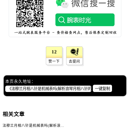
辽宁省鞍山市铁东区站前街法穆兰售后服务中心（需提前预约）
辽宁省本溪市平山区胜利路法穆兰售后服务中心（需提前预约）
辽宁省朝阳市双塔区新华路法穆兰售后服务中心（需提前预约）
辽宁省丹东市振兴区七经街法穆兰售后服务中心（需提前预约）
辽宁省抚顺市新抚区东一路法穆兰售后服务中心（需提前预约）
辽宁省阜新市海州区解放大街法穆兰售后服务中心（需提前预约）
辽宁省葫芦岛市连山区中央路法穆兰售后服务中心（需提前预约）
12
辽宁省锦州市古塔区中央大街法穆兰售后服务中心（需提前预约）
赞一下
去提问
辽宁省辽阳市白塔区新运大街法穆兰售后服务中心（需提前预约）
辽宁省盘锦市兴隆台区石油大街法穆兰售后服务中心（需提前预约）
本页永久地址：
辽宁省铁岭市银州区南马路法穆兰售后服务中心（需提前预约）
一键复制
辽宁省营口市站前区市府路与渤海大街交叉口法穆兰售后服务中心（需提前预约）
辽宁省沈阳市沈河区中街路137号亨得利名表维修授权店1楼法穆兰售后服务中心（需提前预约）
辽宁省沈阳市沈河区中街路83号亨得利名表维修授权店1楼法穆兰售后服务中心（需提前预约）
相关文章
北京市朝阳区建国门外大街甲6号华熙国际中心D座11层1102室法穆兰售后服务中心（需提前预约）
北京市东城区东长安街1号王府井东方广场W3座6层602室法穆兰售后服务中心（需提前预约）
法穆兰月相八针是机械表吗(解析浪琴月相八针的工作原理)