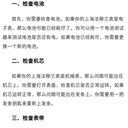
一、检查电池
哈尔滨市道里区友谊西路600号富力中心T2座写字楼29层03室（需提前预约）
大连市中山区人民路15号国际金融大厦7层G室（需提前预约）
首先，你需要检查电池。如果你的上海法穆兰表是电
佛山市禅城区季华五路57号万科金融中心C座12层1205室（需提前预约）
东莞市东城街道鸿福东路1号民盈国贸中心T1写字楼9层907室（需提前预约）
子表，那么电池可能已经耗尽了。你可以用一个电池测试
无锡市梁溪区人民中路139号恒隆广场写字楼1座11层1104室（需提前预约）
器来测试电池是否还有电。如果电池已经耗尽，你需要更
南通市崇川区工农路57号圆融广场写字楼16层1603室（需提前预约）
换一个新的电池。
苏州市苏州工业园区星港街199号苏州中心办公楼C座22层08室（需提前预约）
武汉市江汉区解放大道686号世界贸易大厦38层09室（需提前预约）
二、检查机芯
南宁市青秀区金湖路59号地王大厦12楼1224室（需提前预约）
合肥市蜀山区潜山路111号万象城华润大厦B座12楼03室（需提前预约）
如果你的上海法穆兰表是机械表，那么问题可能出在
泉州市丰泽区宝洲路729号浦西万达中心写字楼A座7楼709室（需提前预约）
机芯上。你需要打开表盘，检查机芯是否正常运转。如果
青岛市南区山东路6号华润大厦B座22层04室（需提前预约）
机芯运转正常，那么问题可能出在发条上。你需要用一把
烟台市芝罘区胜利路139号万达金融中心A座907室（需提前预约）
发条钥匙来重新上发条。
长春市朝阳区西安大路727号中银大厦A座(旺进大厦)18层09室（需提前预约）
贵阳市南明区都司高架桥路33号亨特国际金融中心14楼14D（需提前预约）
三、检查表带
昆明市盘龙区北京路928号同德昆明广场写字楼10层06室（需提前预约）