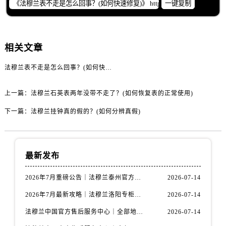
一键复制
辽宁省抚顺市新抚区东一路法穆兰售后服务中心（需提前预约）
辽宁省阜新市海州区解放大街法穆兰售后服务中心（需提前预约）
辽宁省葫芦岛市连山区中央路法穆兰售后服务中心（需提前预约）
相关文章
辽宁省锦州市古塔区中央大街法穆兰售后服务中心（需提前预约）
辽宁省辽阳市白塔区新运大街法穆兰售后服务中心（需提前预约）
法穆兰表不走是怎么回事？(如何快速修复)
辽宁省盘锦市兴隆台区石油大街法穆兰售后服务中心（需提前预约）
辽宁省铁岭市银州区南马路法穆兰售后服务中心（需提前预约）
上一篇：
法穆兰石英表两年没带不走了？(如何恢复表的正常使用)
辽宁省营口市站前区市府路与渤海大街交叉口法穆兰售后服务中心（需提前预约）
下一篇：
法穆兰挂钟真的假的？(如何分辨真假)
辽宁省沈阳市沈河区中街路137号亨得利名表维修授权店1楼法穆兰售后服务中心（需提前预约）
辽宁省沈阳市沈河区中街路83号亨得利名表维修授权店1楼法穆兰售后服务中心（需提前预约）
北京市朝阳区建国门外大街甲6号华熙国际中心D座11层1102室法穆兰售后服务中心（需提前预约）
最新发布
北京市东城区东长安街1号王府井东方广场W3座6层602室法穆兰售后服务中心（需提前预约）
河北省保定市竞秀区朝阳北大街北国先天下法穆兰售后服务中心（需提前预约）
2026年7月重磅公告｜法穆兰泰州官方专柜服务热线攻略，权威信息一表清
2026-07-14
内蒙古自治区阿拉善盟市左旗土尔扈特大街法穆兰售后服务中心（需提前预约）
2026年7月最新攻略｜法穆兰洛阳专柜官方客服电话与门店信息一网打尽
2026-07-14
内蒙古自治区巴彦淖尔市临河区新华街法穆兰售后服务中心（需提前预约）
法穆兰中国官方售后服务中心｜全部地址与售后服务电话权威信息通知（2026年7月最新）
2026-07-14
内蒙古自治区包头市青山区幸福路甲3号王府井百货名表维修法穆兰售后服务中心（需提前预约）