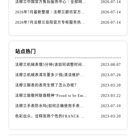
法穆兰中国官方售后服务中心｜全部网点地址与热线权威信息通告（2026年7月最新）
2026-07-14
内蒙古自治区赤峰市红山区哈达街法穆兰售后服务中心（需提前预约）
内蒙古自治区鄂尔多斯市东胜区伊金霍洛街法穆兰售后服务中心（需提前预约）
2026年7月最新整理｜法穆兰廊坊官方专柜名录及客户服务电话，一篇看懂！
2026-07-14
内蒙古自治区呼伦贝尔市海拉尔区中央街法穆兰售后服务中心（需提前预约）
2026年7月法穆兰岳阳官方专柜服务热线公告｜附客户服务联系最新指南
2026-07-14
内蒙古自治区通辽市科尔沁区明仁大街法穆兰售后服务中心（需提前预约）
内蒙古自治区乌海市海勃湾区人民南路法穆兰售后服务中心（需提前预约）
内蒙古自治区乌兰察布市集宁区恩和大街法穆兰售后服务中心（需提前预约）
站点热门
内蒙古自治区锡林郭勒盟市锡林浩特市光明街与额尔敦路交叉口法穆兰售后服务中心（需提前预约）
内蒙古自治区兴安盟市乌兰浩特市兴安大街法穆兰售后服务中心（需提前预约）
法穆兰机械表慢5分钟(该如何调整时间准确性)
2023-08-07
山西省大同市平城区迎宾街法穆兰售后服务中心（需提前预约）
法穆兰机械表清灰要多少钱(清洁维护费用详解)
2023-07-26
山西省晋城市城区黄华街法穆兰售后服务中心（需提前预约）
法穆兰腕表的表壳生锈了怎么办呢？
2023-03-20
山西省晋中市榆次区顺城街法穆兰售后服务中心（需提前预约）
法穆兰致敬阿联酋精神“Proud to be Emirati”系列限量腕表
2023-03-22
山西省临汾市尧都区解放路法穆兰售后服务中心（需提前预约）
山西省吕梁市离石区永宁中路与建设街交叉口法穆兰售后服务中心（需提前预约）
法穆兰手表防水吗(如何正确使用手表防水功能)
2023-07-19
山西省朔州市朔城区怡西路与鄯阳西街交汇处法穆兰售后服务中心（需提前预约）
色彩出众，诠释张扬个性的FRANCK MULLER法穆兰Vanguard Aqua Bleu系列腕表
2023-03-20
山西省忻州市忻府区和平东街与七一南路交叉口法穆兰售后服务中心（需提前预约）
山西省阳泉市郊区平阳东街与新城大道交叉口法穆兰售后服务中心（需提前预约）