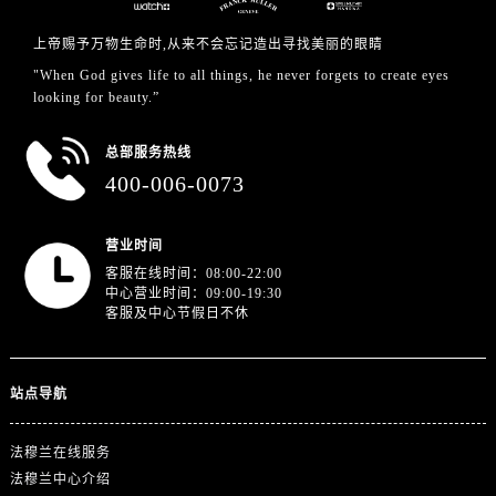
江苏省盐城市盐都区世纪大道5号盐城金融城写字楼1号楼16层1604室法穆兰售后服务中心（需提前预约）
江苏省扬州市邗江区国展路29号星耀天地写字楼1号楼18层1803室法穆兰售后服务中心（需提前预约）
上帝赐予万物生命时,从来不会忘记造出寻找美丽的眼睛
江苏省镇江市京口区中山东路法穆兰售后服务中心（需提前预约）
"When God gives life to all things, he never forgets to create eyes
looking for beauty.”
江西省抚州市临川区赣东大道法穆兰售后服务中心（需提前预约）
江西省赣州市章贡区文清路法穆兰售后服务中心（需提前预约）
总部服务热线
江西省吉安市吉州区井冈山大道法穆兰售后服务中心（需提前预约）
400-006-0073
江西省景德镇市珠山区珠山中路法穆兰售后服务中心（需提前预约）
江西省九江市浔阳区浔阳路法穆兰售后服务中心（需提前预约）
营业时间
江西省南昌市红谷滩新区红谷中大道998号绿地双子塔（中央广场）A1座办公楼14层1407室法穆兰售后服务中心（需提前预约）
客服在线时间：08:00-22:00
江西省萍乡市安源区萍安北大道与康庄路交叉口法穆兰售后服务中心（需提前预约）
中心营业时间：09:00-19:30
客服及中心节假日不休
江西省上饶市信州区滨江西路法穆兰售后服务中心（需提前预约）
江西省新余市渝水区北湖西路法穆兰售后服务中心（需提前预约）
江西省宜春市袁州区中山中路法穆兰售后服务中心（需提前预约）
站点导航
江西省鹰潭市月湖区胜利东路法穆兰售后服务中心（需提前预约）
山东省德州市德城区东风中路法穆兰售后服务中心（需提前预约）
法穆兰在线服务
山东省东营市东营区济南路法穆兰售后服务中心（需提前预约）
法穆兰中心介绍