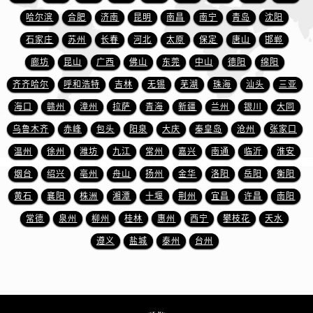
安徽省铜陵市铜官区石城大道法穆兰售后服务中心（需提前预约）
哈尔滨
合肥
济南
昆明
南昌
南宁
青岛
沈阳
安徽省芜湖市镜湖区中山路步行街法穆兰售后服务中心（需提前预约）
石家庄
苏州
长春
河北
太原
保定
唐山
邯郸
安徽省宣城市宣州区叠嶂西路法穆兰售后服务中心（需提前预约）
廊坊
昆山
广西
佛山
东莞
中山
德阳
绵阳
福建省龙岩市新罗区九一南路法穆兰售后服务中心（需提前预约）
齐齐哈尔
呼和浩特
吉林
无锡
芜湖
珠海
汕头
三亚
福建省南平市建阳区人民西路法穆兰售后服务中心（需提前预约）
福建省宁德市蕉城区天湖东路法穆兰售后服务中心（需提前预约）
海口
赣州
漳州
拉萨
青海
新疆
兰州
银川
大同
福建省莆田市城厢区霞林街道荔华东大道法穆兰售后服务中心（需提前预约）
乌鲁木齐
赤峰
包头
阳泉
大庆
秦皇岛
沧州
张家口
福建省三明市三元区东乾二路法穆兰售后服务中心（需提前预约）
温州
徐州
潍坊
九江
常州
嘉兴
南通
临沂
淮安
福建省漳州市龙文区步港路法穆兰售后服务中心（需提前预约）
烟台
绍兴
亳州
舟山
扬州
金华
洛阳
岳阳
衡阳
江苏省常州市新北区龙锦路1590号现代传媒中心5号楼10层1008室法穆兰售后服务中心（需提前预约）
黄石
襄阳
株洲
湘潭
十堰
荆州
宜昌
许昌
南阳
江苏省淮安市清江浦区淮海北路法穆兰售后服务中心（需提前预约）
常德
泉州
柳州
桂林
惠州
西宁
攀枝花
天水
江苏省连云港市海州区通灌北路法穆兰售后服务中心（需提前预约）
遵义
盐城
泰州
台州
江苏省南京市秦淮区中山南路1号南京中心22层22-C1-C3室法穆兰售后服务中心（需提前预约）
江苏省宿迁市宿城区西湖路法穆兰售后服务中心（需提前预约）
江苏省泰州市海陵区永定东路399号置地商务中心东塔（华润万象城）17层1706室法穆兰售后服务中心（需提前预约）
江苏省徐州市鼓楼区淮海东路29号苏宁广场IFC国际金融中心35层3508室法穆兰售后服务中心（需提前预约）