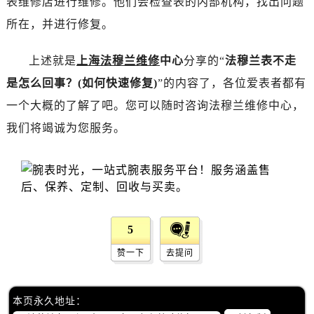
表维修店进行维修。他们会检查表的内部机构，找出问题
黑龙江省双鸭山市尖山区新兴大街法穆兰售后服务中心（需提前预约）
所在，并进行修复。
黑龙江省绥化市北林区新华街与康庄路交叉口法穆兰售后服务中心（需提前预约）
黑龙江省伊春市伊美区通河路法穆兰售后服务中心（需提前预约）
上述就是
上海法穆兰维修
中心
分享的“
法穆兰表不走
吉林省白城市洮北区明仁南街法穆兰售后服务中心（需提前预约）
是怎么回事？(如何快速修复)
”的内容了，各位爱表者都有
吉林省白山市浑江区浑江大街法穆兰售后服务中心（需提前预约）
一个大概的了解了吧。您可以随时咨询法穆兰维修中心，
吉林省吉林市船营区河南街法穆兰售后服务中心（需提前预约）
吉林省辽源市龙山区人民大街法穆兰售后服务中心（需提前预约）
我们将竭诚为您服务。
吉林省梅河口市新华街道梅河大街法穆兰售后服务中心（需提前预约）
吉林省四平市铁东区紫气大路与南九经街交汇处法穆兰售后服务中心（需提前预约）
吉林省松原市宁江区五环大街法穆兰售后服务中心（需提前预约）
吉林省通化市东昌区环通乡江南大街法穆兰售后服务中心（需提前预约）
吉林省延边市延吉市解放路法穆兰售后服务中心（需提前预约）
5
辽宁省鞍山市铁东区站前街法穆兰售后服务中心（需提前预约）
赞一下
去提问
辽宁省本溪市平山区胜利路法穆兰售后服务中心（需提前预约）
辽宁省朝阳市双塔区新华路法穆兰售后服务中心（需提前预约）
本页永久地址：
辽宁省丹东市振兴区七经街法穆兰售后服务中心（需提前预约）