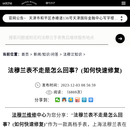

北京市朝阳区建国门外大街甲6号华熙国际中心写字楼D座11层1102室（需提前预约）
天津市和平区赤峰道136号天津国际金融中心写字楼26层2603室（需提前预约）
▲
官网公告>
上海市徐汇区虹桥路3号港汇中心写字楼2座37层3705室（需提前预约）
▼
上海市黄浦区南京东路299号宏伊国际广场写字楼8层806室（需提前预约）
南京市秦淮区中山南路1号（新街口）南京中心写字楼22层C1-1室（需提前预约）
常州市新北区龙锦路1590号现代传媒中心写字楼5号楼10层1008室（需提前预约）
徐州市鼓楼区淮海东路29号苏宁广场IFC国际金融中心写字楼35层3508室（需提前预约）
当前位置：
首页
>
新闻/知识/问答
>
法穆兰知识
>
扬州市邗江区国展路29号星耀天地写字楼1号楼18层1803室（需提前预约）
盐城市盐都区世纪大道5号盐城金融城写字楼1号楼16层1604室（需提前预约）
法穆兰表不走是怎么回事？(如何快速修复)
泰州市海陵区永定东路399号置地商务中心东塔写字楼（华润万象城）17层1706室（需提前预约）
宁波市江北区大闸南路500号来福士广场办公楼20层2009室（需提前预约）
发布时间：2023-12-03 08:56:59
阅读：（
6869次）
杭州市上城区钱江路1366号华润大厦写字楼A座5层503-5室（需提前预约）
分享到：
金华市金东区东市南街777号金华万达广场写字楼4号楼22层2209室（需提前预约）
绍兴市越城区胜利东路379号世茂天际中心写字楼8层805室（需提前预约）
法穆兰维修
中心
为您分享：“
法穆兰表不走是怎么回
嘉兴市南湖区广益路705号嘉兴世界贸易中心写字楼A座13层1304室（需提前预约）
事？(如何快速修复)
”作为一款高档手表，上海法穆兰表在
南昌市红谷滩新区红谷中大道998号绿地双子塔（中央广场）A1座办公楼14层07室（需提前预约）