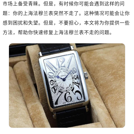
市场上备受青睐。但是，有时候你可能会遇到这样的问
济南市历下区经十路11111号华润中心写字楼（万象城）15层1508室（需提前预约）
广州市天河区天河路230号万菱汇国际中心写字楼A塔7层704室（需提前预约）
题：你的上海法穆兰表突然不走了。这种情况可能会让你
广州市越秀区环市东路371-375号世界贸易中心大厦南塔写字楼15层07室（需提前预约）
感到困扰和失望。但是，不要担心，本文将为你提供一些
深圳市罗湖区深南东路5001号华润大厦写字楼17层1701室（需提前预约）
方法，帮助你快速修复上海法穆兰表不走的问题。
惠州市惠城区江北文昌一路7号华贸大厦写字楼1座30层05室（需提前预约）
厦门市思明区湖滨东路95号华润大厦写字楼B座11层1104室（需提前预约）
福州市鼓楼区五四路128-1号恒力城写字楼15层03室（需提前预约）
成都市锦江区人民东路6号SAC东原中心写字楼24层2406B室（需提前预约）
重庆市江北区观音桥步行街2号融恒时代广场写字楼9层902室（需提前预约）
长沙市芙蓉区定王台街道建湘路393号世茂环球金融中心写字楼（芙蓉广场）10层13室（需提前预约）
郑州市二七区铭功路10号华润大厦写字楼29层2905室（需提前预约）
太原市迎泽区解放路15号亨得利名表服务中心（品牌授权店）3层整层（需提前预约）
沈阳市沈河区中街路137号亨得利名表服务中心（品牌授权店）1层整层（需提前预约）
沈阳市沈河区中街路83号亨得利名表服务中心（品牌授权店）1层整层（需提前预约）
乌鲁木齐市天山区红山路26号时代广场（CCMALL）C座17层17-B（需提前预约）
温州市鹿城区锦绣路1067号置信广场10层1015室（需提前预约）