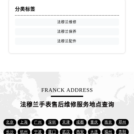
山西省运城市盐湖区河东街法穆兰售后服务中心（需提前预约）
分类标签
山西省长治市潞州区英雄中路法穆兰售后服务中心（需提前预约）
山西省太原市迎泽区迎泽街道解放路15号亨得利名表维修授权店3楼法穆兰售后服务中心（需提前预约）
法穆兰维修
天津市和平区赤峰道136号天津国际金融中心26层2603室法穆兰售后服务中心（需提前预约）
法穆兰保养
安徽省安庆市迎江区人民路法穆兰售后服务中心（需提前预约）
法穆兰配件
安徽省蚌埠市蚌山区淮河路法穆兰售后服务中心（需提前预约）
安徽省亳州市谯城区魏武大道法穆兰售后服务中心（需提前预约）
安徽省池州市贵池区长江路法穆兰售后服务中心（需提前预约）
安徽省滁州市琅琊区南谯北路法穆兰售后服务中心（需提前预约）
安徽省阜阳市颍州区颍州北路法穆兰售后服务中心（需提前预约）
安徽省淮北市相山区淮海路法穆兰售后服务中心（需提前预约）
FRANCK ADDRESS
安徽省淮南市田家庵区国庆中路法穆兰售后服务中心（需提前预约）
法穆兰手表售后维修服务地点查询
安徽省黄山市屯溪区黄山西路法穆兰售后服务中心（需提前预约）
安徽省六安市金安区解放中路法穆兰售后服务中心（需提前预约）
安徽省马鞍山市雨山区湖南西路法穆兰售后服务中心（需提前预约）
北京
上海
广州
深圳
天津
成都
重庆
南京
郑州
安徽省宿州市埇桥区人民中路法穆兰售后服务中心（需提前预约）
长沙
杭州
宁波
厦门
武汉
西安
大连
福州
贵阳