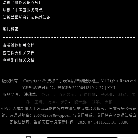
法穆兰维修及保养项目
山东省济南市历下区经十路11111号华润中心写字楼（万象城）15层1508室法穆兰售后服务中心（需提前预约）
法穆兰中国区服务网点
山东省济宁市任城区太白楼路法穆兰售后服务中心（需提前预约）
法穆兰最新资讯及保养知识
山东省莱芜市文化南路8号银座商城名表维修一楼名表维修法穆兰售后服务中心（需提前预约）
热门标签
山东省临沂市兰山区解放路法穆兰售后服务中心（需提前预约）
山东省日照市东港区烟台路法穆兰售后服务中心（需提前预约）
查看维修相关文档
山东省泰安市泰山区财源街道泰山大街法穆兰售后服务中心（需提前预约）
查看保养相关文档
山东省威海市环翠区新威海路89号振华商厦一楼名表维修法穆兰售后服务中心（需提前预约）
查看配件相关文档
山东省潍坊市奎文区东风东街法穆兰售后服务中心（需提前预约）
山东省枣庄市滕州市北辛路与善国路交叉口法穆兰售后服务中心（需提前预约）
版权所有：
Copyright @
法穆兰手表售后维修服务地点
All Rights Reserved
山东省淄博市张店区金晶大道法穆兰售后服务中心（需提前预约）
ICP备案/许可证号：
黑ICP备2025041310号-27
|
XML
上海市黄浦区南京东路299号宏伊国际广场写字楼8层806室法穆兰售后服务中心（需提前预约）
服务品牌：
法穆兰
、
劳力士
、
百达翡丽
、
江诗丹顿
、
卡地亚
、
积家
、
宝
上海市徐汇区虹桥路3号港汇中心2座37层3705室法穆兰售后服务中心（需提前预约）
珀
、
宝玑
、
万国
、
萧邦
、
欧米茄
、
浪琴
、
天梭
浙江省杭州市上城区钱江路1366号华润大厦A座5层503-5室法穆兰售后服务中心（需提前预约）
如权利人或知情人士发现本站内容存在事实错误或涉及版权、名誉权等侵权问
题，请通过邮箱：2557628530@qq.com 与我们联系，我们将在收到通知后立
浙江省湖州市吴兴区劳动路法穆兰售后服务中心（需提前预约）
即依法处理。当前页面信息更新时间：2026-07-14T15:35:01+08:00
浙江省嘉兴市南湖区广益路705号嘉兴世界贸易中心A座13层1304室法穆兰售后服务中心（需提前预约）
浙江省金华市金东区东市南街777号金华万达广场4号楼22楼2209室法穆兰售后服务中心（需提前预约）