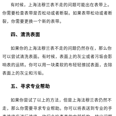
石家庄市长安区中山东路39号勒泰中心写字楼B座13层07室（需提前预约）
有时候，上海法穆兰表不走的问题可能出在表带上。
西安市碑林区南关正街88号华侨城长安国际中心E座6楼10室（需提前预约）
你需要检查表带是否松动或者断裂。如果表带松动或者断
海口市龙华区金贸东路5号海口华润大厦B座17层1707室（需提前预约）
裂，你需要更换一个新的表带。
唐山市路南区新华东道100号万达广场写字楼A座10层1002室（需提前预约）
台州市椒江区东海大道1800号腾达中心东1幢20楼2002室（需提前预约）
四、清洗表面
内蒙古自治区呼和浩特市玉泉区大学西街70号华润万象城写字楼（鄂尔多斯大厦）23层2326室（需提前预约）
甘肃省兰州市七里河区西津西路16号兰州中心写字楼21层2102室（需提前预约）
如果你的上海法穆兰表不走的问题仍然存在，那么你
重庆市解放碑渝中区民权路28号英利国际金融中心写字楼20层01室（需提前预约）
可以尝试清洗表面。有时候，表面上的灰尘或者污垢会影
黑龙江省大庆市萨尔图区会战大街法穆兰售后服务中心（需提前预约）
响表的运转。你可以用一块柔软的布轻轻擦拭表面，去除
黑龙江省鹤岗市向阳区红军路法穆兰售后服务中心（需提前预约）
表面上的灰尘和污垢。
黑龙江省黑河市爱辉区中央街法穆兰售后服务中心（需提前预约）
黑龙江省鸡西市鸡冠区红军路法穆兰售后服务中心（需提前预约）
五、寻求专业帮助
黑龙江省佳木斯市向阳区长安路法穆兰售后服务中心（需提前预约）
黑龙江省牡丹江市东安区太平路法穆兰售后服务中心（需提前预约）
如果你尝试了以上的方法，但是上海法穆兰表仍然不
黑龙江省七台河市桃山区大同街法穆兰售后服务中心（需提前预约）
走，那么你需要寻求专业帮助。你可以将表送到专业的手
黑龙江省齐齐哈尔市龙沙区龙华路法穆兰售后服务中心（需提前预约）